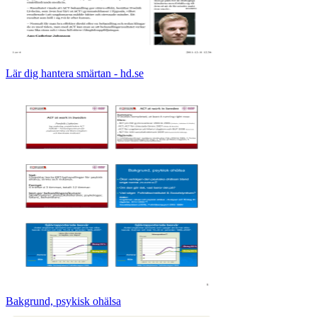
Lär dig hantera smärtan - hd.se
Bakgrund, psykisk ohälsa