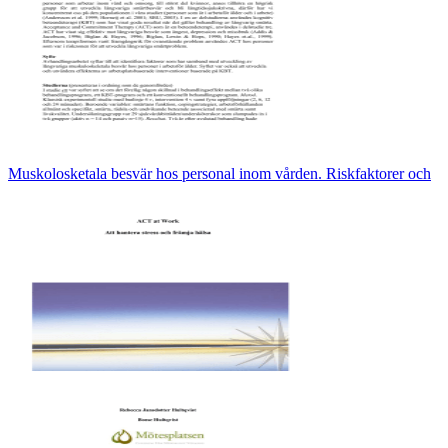
Muskolosketala besvär hos personal inom vården. Riskfaktorer och