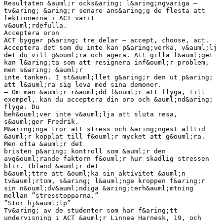
Resultaten &auml;r ocks&aring; l&aring;ngvariga –
tv&aring; &aring;r senare ans&aring;g de flesta att
lektionerna i ACT varit
v&auml;rdefulla.
Acceptera oron
ACT bygger p&aring; tre delar – accept, choose, act.
Acceptera det som du inte kan p&aring;verka, v&auml;lj
det du vill g&ouml;ra och agera. Att gilla l&auml;get
kan l&aring;ta som att resignera inf&ouml;r problem,
men s&aring; &auml;r
inte tanken. I st&auml;llet g&aring;r den ut p&aring;
att l&auml;ra sig leva med sina demoner.
– Om man &auml;r r&auml;dd f&ouml;r att flyga, till
exempel, kan du acceptera din oro och &auml;nd&aring;
flyga. Du
beh&ouml;ver inte v&auml;lja att sluta resa,
s&auml;ger Fredrik.
M&aring;nga tror att stress och &aring;ngest alltid
&auml;r kopplat till f&ouml;r mycket att g&ouml;ra.
Men ofta &auml;r det
bristen p&aring; kontroll som &auml;r den
avg&ouml;rande faktorn f&ouml;r hur skadlig stressen
blir. Ibland &auml;r det
b&auml;ttre att &ouml;ka sin aktivitet &auml;n
tv&auml;rtom, s&aring; l&auml;nge kroppen f&aring;r
sin n&ouml;dv&auml;ndiga &aring;terh&auml;mtning
mellan ”stresstopparna.”
”Stor hj&auml;lp”
Tv&aring; av de studenter som har f&aring;tt
undervisning i ACT &auml;r Linnea Harnesk, 19, och