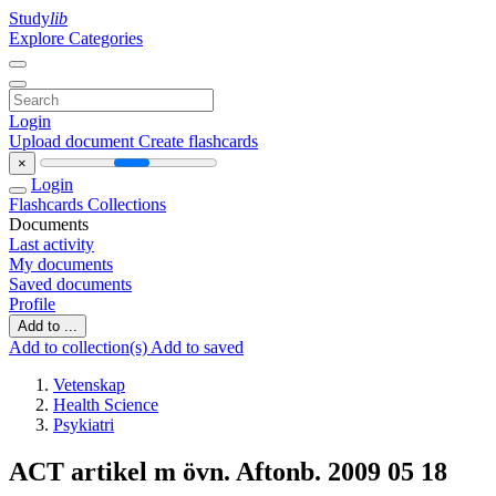
Study
lib
Explore Categories
Login
Upload document
Create flashcards
×
Login
Flashcards
Collections
Documents
Last activity
My documents
Saved documents
Profile
Add to ...
Add to collection(s)
Add to saved
Vetenskap
Health Science
Psykiatri
ACT artikel m övn. Aftonb. 2009 05 18