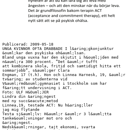
Publicerad: 2009-05-18
UNGA KVINNOR OFTA DRABBADE I l&aring;gkonjunktur
&ouml;kar den psykiska oh&auml;lsan.
Bland unga vuxna har den skjutit i h&ouml;jden med
n&auml;ra 300 procent. ”Det &auml;r tufft
att kombinera skola, fritid och samtidigt hitta ett
sommarjobb”, s&auml;ger Clara
Engman, 17 (t.h). Hon och Linnea Harnesk, 19, &auml;r
tv&aring; av studenterna vid
V&auml;rmd&ouml;gymnasiet i Stockholm som har
f&aring;tt undervisning i ACT.
Foto: ULF H&Ouml;JER
Lindra din &aring;ngest
med ny succ&eacute;metod
Linnea,19, testade ACT: Nu h&aring;ller
jag mig flytande
Testa sj&auml;lv: H&auml;r &auml;r 3 l&auml;tta
tanke&ouml;vningar mot oro och
&aring;ngest.
Nedsk&auml;rningar, tajt ekonomi, svarta