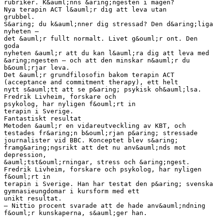
rubriker. K&auml;nns &aring;ngesten i magen?
Nya terapin ACT l&auml;r dig att leva utan
grubbel.
S&aring; du k&auml;nner dig stressad? Den d&aring;liga
nyheten –
det &auml;r fullt normalt. Livet g&ouml;r ont. Den
goda
nyheten &auml;r att du kan l&auml;ra dig att leva med
&aring;ngesten – och att den minskar n&auml;r du
b&ouml;rjar leva.
Det &auml;r grundfilosofin bakom terapin ACT
(acceptance and commitment therapy), ett helt
nytt s&auml;tt att se p&aring; psykisk oh&auml;lsa.
Fredrik Livheim, forskare och
psykolog, har nyligen f&ouml;rt in
terapin i Sverige.
Fantastiskt resultat
Metoden &auml;r en vidareutveckling av KBT, och
testades fr&aring;n b&ouml;rjan p&aring; stressade
journalister vid BBC. Konceptet blev s&aring;
framg&aring;ngsrikt att det nu anv&auml;nds mot
depression,
&auml;tst&ouml;rningar, stress och &aring;ngest.
Fredrik Livheim, forskare och psykolog, har nyligen
f&ouml;rt in
terapin i Sverige. Han har testat den p&aring; svenska
gymnasieungdomar i kursform med ett
unikt resultat.
– Nittio procent svarade att de hade anv&auml;ndning
f&ouml;r kunskaperna, s&auml;ger han.