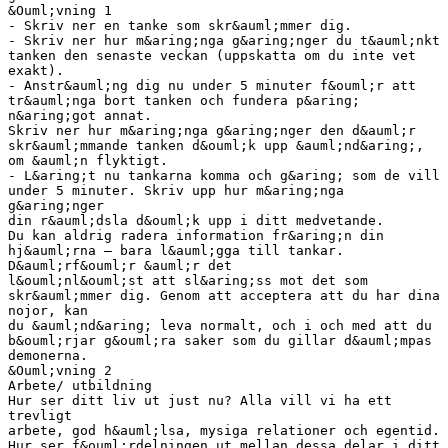
&Ouml;vning 1
- Skriv ner en tanke som skr&auml;mmer dig.
- Skriv ner hur m&aring;nga g&aring;nger du t&auml;nkt
tanken den senaste veckan (uppskatta om du inte vet
exakt).
- Anstr&auml;ng dig nu under 5 minuter f&ouml;r att
tr&auml;nga bort tanken och fundera p&aring;
n&aring;got annat.
Skriv ner hur m&aring;nga g&aring;nger den d&auml;r
skr&auml;mmande tanken d&ouml;k upp &auml;nd&aring;,
om &auml;n flyktigt.
- L&aring;t nu tankarna komma och g&aring; som de vill
under 5 minuter. Skriv upp hur m&aring;nga
g&aring;nger
din r&auml;dsla d&ouml;k upp i ditt medvetande.
Du kan aldrig radera information fr&aring;n din
hj&auml;rna – bara l&auml;gga till tankar.
D&auml;rf&ouml;r &auml;r det
l&ouml;nl&ouml;st att sl&aring;ss mot det som
skr&auml;mmer dig. Genom att acceptera att du har dina
nojor, kan
du &auml;nd&aring; leva normalt, och i och med att du
b&ouml;rjar g&ouml;ra saker som du gillar d&auml;mpas
demonerna.
&Ouml;vning 2
Arbete/ utbildning
Hur ser ditt liv ut just nu? Alla vill vi ha ett
trevligt
arbete, god h&auml;lsa, mysiga relationer och egentid.
Hur ser f&ouml;rdelningen ut mellan dessa delar i ditt