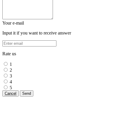
Your e-mail
Input it if you want to receive answer
Rate us
1
2
3
4
5
Cancel
Send