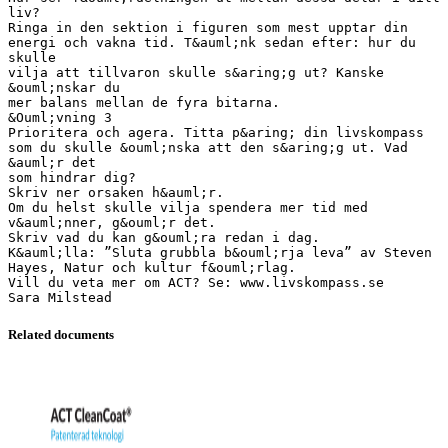
liv?
Ringa in den sektion i figuren som mest upptar din
energi och vakna tid. T&auml;nk sedan efter: hur du
skulle
vilja att tillvaron skulle s&aring;g ut? Kanske
&ouml;nskar du
mer balans mellan de fyra bitarna.
&Ouml;vning 3
Prioritera och agera. Titta p&aring; din livskompass
som du skulle &ouml;nska att den s&aring;g ut. Vad
&auml;r det
som hindrar dig?
Skriv ner orsaken h&auml;r.
Om du helst skulle vilja spendera mer tid med
v&auml;nner, g&ouml;r det.
Skriv vad du kan g&ouml;ra redan i dag.
K&auml;lla: ”Sluta grubbla b&ouml;rja leva” av Steven
Hayes, Natur och kultur f&ouml;rlag.
Vill du veta mer om ACT? Se: www.livskompass.se
Related documents