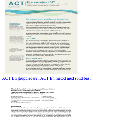
ACT Bli gruppledare i ACT En metod med solid bas i