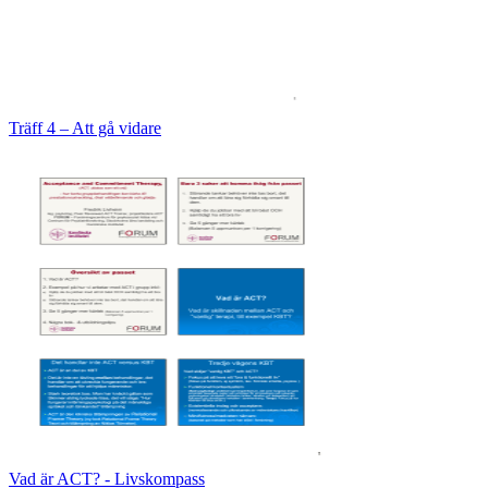
Träff 4 – Att gå vidare
Vad är ACT? - Livskompass