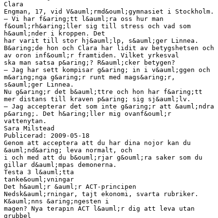
Clara
Engman, 17, vid V&auml;rmd&ouml;gymnasiet i Stockholm.
– Vi har f&aring;tt l&auml;ra oss hur man
f&ouml;rh&aring;ller sig till stress och vad som
h&auml;nder i kroppen. Det
har varit till stor hj&auml;lp, s&auml;ger Linnea.
B&aring;de hon och Clara har lidit av betygshetsen och
av oron inf&ouml;r framtiden. Vilket yrkesval
ska man satsa p&aring;? R&auml;cker betygen?
– Jag har sett kompisar g&aring; in i v&auml;ggen och
m&aring;nga g&aring;r runt med mags&aring;r,
s&auml;ger Linnea.
Nu g&aring;r det b&auml;ttre och hon har f&aring;tt
mer distans till kraven p&aring; sig sj&auml;lv.
– Jag accepterar det som inte g&aring;r att &auml;ndra
p&aring;. Det h&aring;ller mig ovanf&ouml;r
vattenytan.
Sara Milstead
Publicerad: 2009-05-18
Genom att acceptera att du har dina nojor kan du
&auml;nd&aring; leva normalt, och
i och med att du b&ouml;rjar g&ouml;ra saker som du
gillar d&auml;mpas demonerna.
Testa 3 l&auml;tta
tanke&ouml;vningar
Det h&auml;r &auml;r ACT-principen
Nedsk&auml;rningar, tajt ekonomi, svarta rubriker.
K&auml;nns &aring;ngesten i
magen? Nya terapin ACT l&auml;r dig att leva utan
grubbel