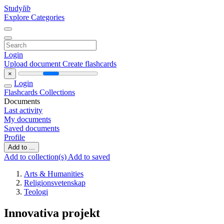
Study
lib
Explore Categories
Login
Upload document
Create flashcards
×
Login
Flashcards
Collections
Documents
Last activity
My documents
Saved documents
Profile
Add to ...
Add to collection(s)
Add to saved
Arts & Humanities
Religionsvetenskap
Teologi
Innovativa projekt