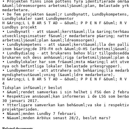
• Projekten finns inom pottens fyra identifierade omr&a
&Auml;ldreomsorgens arbetsmilj&ouml;plan, Belastade yrk
medarbetare.
• De fem projekten &auml;r Lundbynatt, Lundbykompetens,
Lundbylokaler samt Lundbymentor
H &Aring;L L B AR S T AD – &Ouml; P P E N F &Ouml; R V 
Lundbys projekt
• Lundbynatt - att s&auml;kerst&auml;lla &aring;terh&au
utvecklingsinsatser f&ouml;r medarbetare p&aring; natte
arbetsmilj&ouml;plan &auml;ldreomsorgen).
• Lundbykompetens - att s&auml;kerst&auml;lla den palli
inom b&aring;de IFO-FH och &Auml;O-HS (arbetsmilj&ouml;
• Lundbydialog - att brukarens behov blir tillgodosedda
brukaren och dess anh&ouml;riga (arbetsmilj&ouml;plan &
• Lundbylokaler har som fr&auml;msta m&aring;l att utve
nya och befintliga lokaler (belastade yrkesgrupper).
• Lundbymentor - att attrahera och beh&aring;lla medarb
myndighetsut&ouml;vning (&auml;ldre medarbetare).
H &Aring;L L B AR S T AD – &Ouml; P P E N F &Ouml; R V 
4
Tidsplan inf&ouml;r beslut
• &Auml;rendet samverkas i sin helhet i FSG den 2 febru
• Respektive ans&ouml;kan informeras i de LSG som ber&o
30 januari 2017.
• Ytterligare samverkan kan beh&ouml;va ske i respektiv
projektperioden.
• N&auml;mnden Lundby 7 februari
Related documents