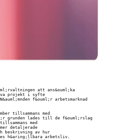
ml;rvaltningen att ans&ouml;ka
va projekt i syfte
N&auml;mnden f&ouml;r arbetsmarknad
ember tillsammans med
;r grunden lades till de f&ouml;rslag
tillsammans med
mer detaljerade
ch beskrivning av hur
es h&aring;llbara arbetsliv.