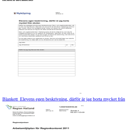
Blankett_Elevens egen beskrivning, därför är jag borta mycket från