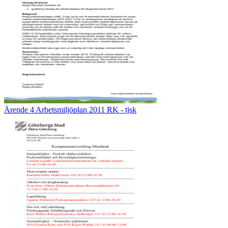
Ärende 4 Arbetsmiljöplan 2011 RK - tjsk