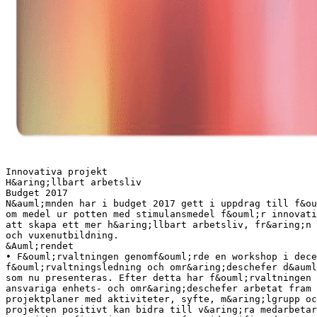
Innovativa projekt
H&aring;llbart arbetsliv
Budget 2017
N&auml;mnden har i budget 2017 gett i uppdrag till f&ou
om medel ur potten med stimulansmedel f&ouml;r innovati
att skapa ett mer h&aring;llbart arbetsliv, fr&aring;n 
och vuxenutbildning.
&Auml;rendet
• F&ouml;rvaltningen genomf&ouml;rde en workshop i dec
f&ouml;rvaltningsledning och omr&aring;deschefer d&auml
som nu presenteras. Efter detta har f&ouml;rvaltningen 
ansvariga enhets- och omr&aring;deschefer arbetat fram 
projektplaner med aktiviteter, syfte, m&aring;lgrupp o
projekten positivt kan bidra till v&aring;ra medarbetar