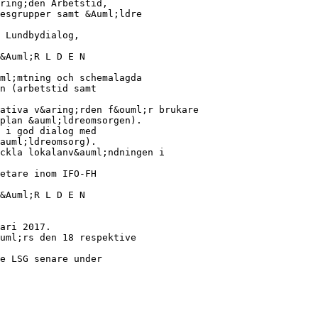
ring;den Arbetstid,
esgrupper samt &Auml;ldre
 Lundbydialog,
&Auml;R L D E N
ml;mtning och schemalagda
n (arbetstid samt
ativa v&aring;rden f&ouml;r brukare
plan &auml;ldreomsorgen).
 i god dialog med
auml;ldreomsorg).
ckla lokalanv&auml;ndningen i
etare inom IFO-FH
&Auml;R L D E N
ari 2017.
uml;rs den 18 respektive
e LSG senare under