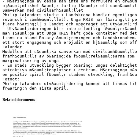
- M&aring;nga av dessa kan inte ens formulera en dr&ou
oj&auml;mlikhet &auml;r farlig f&ouml;r ett samh&auml;l
Samverkan med civilsamh&auml;llet
Philip Lalanders studie i Landskrona handlar egentligen
revansch i samh&auml;llet). Unga KRIS har f&aring;tt pe
flera h&aring;ll i landet och uppdraget att utv&auml;rd
- Utv&auml;rderingen blir inte offentlig f&ouml;rr&auml
man s&auml;ga att Unga KRIS haft goda kontakter med det
finns nu bland Rotaryf&ouml;reningen och Landskronahem.
ett stort engagemang och erbjudit en hj&auml;lp som off
Lalander.
Modellen att s&ouml;ka samverkan med civilsamh&auml;ll
framh&ouml;lls av b&aring;da f&ouml;rel&auml;sarna som 
marginalisering av unga.
- En stads utveckling bygger p&aring; ungas delaktighet
attraktiva m&ouml;tesplatser i centrum. M&aring;nga m&o
en positiv spiral f&ouml;r stadens utveckling, framh&ou
Fotnot:
Philip Lalanders utv&auml;rdering kommer att finnas til
Related documents