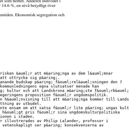
risken &auml;r att m&aring;nga av dem l&auml;mnar
att uttrycka sig p&aring;.
anande budskap p&aring; f&ouml;rel&auml;sningen den 7
 kommunledningens egna slutsatser menade han
g; kultur och att Landskrona m&aring;ste f&ouml;rb&auml;
egeringens proposition f&ouml;r ungdomspolitik.
n h&auml;nvisning till att m&aring;nga kommer till Lands
ttning av utbudet.
nte ensam om att satsa f&ouml;r lite p&aring; ungas kult
s h&ouml;gt pris f&ouml;r sina ungdomskulturpolitiska
ionen i staden.
r illustrerades av Philip Lalander, professor i
 vetenskapligt ser p&aring; konsekvenserna av