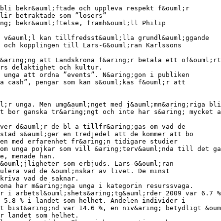
bli bekr&auml;ftade och uppleva respekt f&ouml;r
lir betraktade som ”losers”
ng; bekr&auml;ftelse, framh&ouml;ll Philip
 v&auml;l kan tillfredsst&auml;lla grundl&auml;ggande
 och kopplingen till Lars-G&ouml;ran Karlssons
&aring;ng att Landskrona f&aring;r betala ett of&ouml;rt
rs delaktighet och kultur.
 unga att ordna ”events”. N&aring;gon i publiken
a cash”, pengar som kan s&ouml;kas f&ouml;r att
l;r unga. Men umg&auml;nget med j&auml;mn&aring;riga bli
t bor ganska tr&aring;ngt och inte har s&aring; mycket a
ver d&auml;r de bl a tillfr&aring;gas om vad de
stad s&auml;ger en tredjedel att de kommer att bo
en med erfarenhet fr&aring;n tidigare studier
om unga pojkar som vill &aring;terv&auml;nda till det ga
e, menade han.
&ouml;jligheter som erbjuds. Lars-G&ouml;ran
mulera vad de &ouml;nskar av livet. De minst
skriva vad de saknar.
ona har m&aring;nga unga i kategorin resurssvaga.
r i arbetsl&ouml;shets&aring;tg&auml;rder 2009 var 6.7 %
 5.8 % i landet som helhet. Andelen individer i
t bist&aring;nd var 14.6 %, en niv&aring; betydligt &oum
;r landet som helhet.