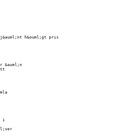
j&auml;nt h&ouml;gt pris
r &auml;n
tt
mla
 i
l;ver