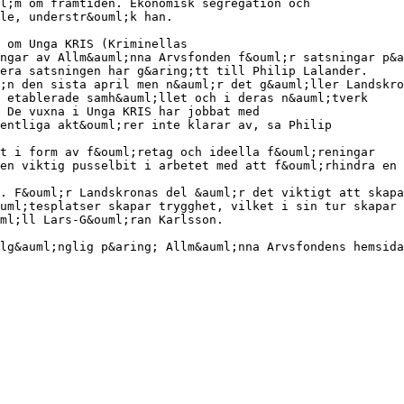
ml;m om framtiden. Ekonomisk segregation och
le, understr&ouml;k han.
 om Unga KRIS (Kriminellas
ngar av Allm&auml;nna Arvsfonden f&ouml;r satsningar p&a
era satsningen har g&aring;tt till Philip Lalander.
;n den sista april men n&auml;r det g&auml;ller Landskro
 etablerade samh&auml;llet och i deras n&auml;tverk
 De vuxna i Unga KRIS har jobbat med
entliga akt&ouml;rer inte klarar av, sa Philip
et i form av f&ouml;retag och ideella f&ouml;reningar
en viktig pusselbit i arbetet med att f&ouml;rhindra en
. F&ouml;r Landskronas del &auml;r det viktigt att skapa
uml;tesplatser skapar trygghet, vilket i sin tur skapar
ml;ll Lars-G&ouml;ran Karlsson.
lg&auml;nglig p&aring; Allm&auml;nna Arvsfondens hemsida