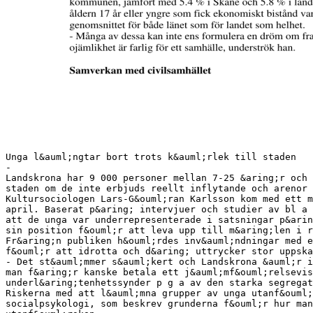
Unga l&auml;ngtar bort trots k&auml;rlek till staden
-
Landskrona har 9 000 personer mellan 7-25 &aring;r och 
staden om de inte erbjuds reellt inflytande och arenor 
Kultursociologen Lars-G&ouml;ran Karlsson kom med ett m
april. Baserat p&aring; intervjuer och studier av bl a
att de unga var underrepresenterade i satsningar p&arin
sin position f&ouml;r att leva upp till m&aring;len i r
Fr&aring;n publiken h&ouml;rdes inv&auml;ndningar med e
f&ouml;r att idrotta och d&aring; uttrycker stor uppska
- Det st&auml;mmer s&auml;kert och Landskrona &auml;r i
man f&aring;r kanske betala ett j&auml;mf&ouml;relsevi
underl&aring;tenhetssynder p g a av den starka segregat
Riskerna med att l&auml;mna grupper av unga utanf&ouml;
socialpsykologi, som beskrev grunderna f&ouml;r hur man