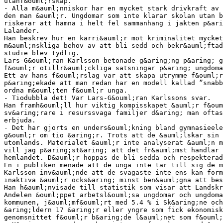
utanf&ouml;rskap.
- Alla m&auml;nniskor har en mycket stark drivkraft av 
den man &auml;r. Ungdomar som inte klarar skolan utan b
riskerar att hamna i helt fel sammanhang i jakten p&ari
Lalander.
Han beskrev hur en karri&auml;r mot kriminalitet mycket
m&auml;nskliga behov av att bli sedd och bekr&auml;ftad
studie blev tydlig.
Lars-G&ouml;ran Karlsson betonade g&aring;ng p&aring; g
f&ouml;r otillr&auml;ckliga satsningar p&aring; ungdoma
Ett av hans f&ouml;rslag var att skapa utrymme f&ouml;r
p&aring;ekade att man redan har en modell kallad ”snabb
ordna m&ouml;ten f&ouml;r unga.
- Tiodubbla det! Var Lars-G&ouml;ran Karlssons svar.
Han framh&ouml;ll hur viktig kompisskapet &auml;r f&oum
sv&aring;rare i resurssvaga familjer d&aring; man oftas
erbjuda.
- Det har gjorts en unders&ouml;kning bland gymnasieele
g&ouml;r om tio &aring;r. Trots att de &auml;lskar sin 
utomlands. Materialet &auml;r inte analyserat &auml;n m
vill jag p&aring;st&aring; att det fr&auml;mst handlar 
hemlandet. D&auml;r hoppas de bli sedda och respekterad
En i publiken menade att de unga inte tar till sig de m
Karlsson inv&auml;nde att de svagaste inte ens kan for
inaktiva &auml;r ocks&aring; minst ben&auml;gna att be
Han h&auml;nvisade till statistik som visar att Landskr
Andelen &ouml;ppet arbetsl&ouml;sa ungdomar och ungdoma
kommunen, j&auml;mf&ouml;rt med 5.4 % i Sk&aring;ne och
&aring;ldern 17 &aring;r eller yngre som fick ekonomisk
genomsnittet f&ouml;r b&aring;de l&auml;net som f&ouml