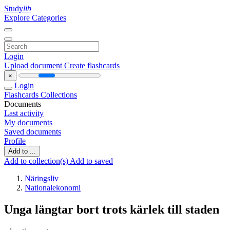
Study
lib
Explore Categories
Login
Upload document
Create flashcards
×
Login
Flashcards
Collections
Documents
Last activity
My documents
Saved documents
Profile
Add to ...
Add to collection(s)
Add to saved
Näringsliv
Nationalekonomi
Unga längtar bort trots kärlek till staden