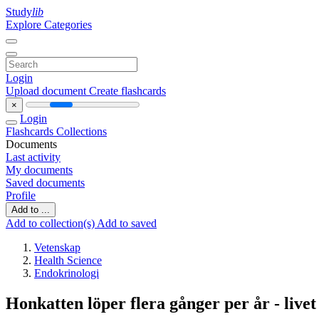
Study
lib
Explore Categories
Login
Upload document
Create flashcards
×
Login
Flashcards
Collections
Documents
Last activity
My documents
Saved documents
Profile
Add to ...
Add to collection(s)
Add to saved
Vetenskap
Health Science
Endokrinologi
Honkatten löper flera gånger per år - livet