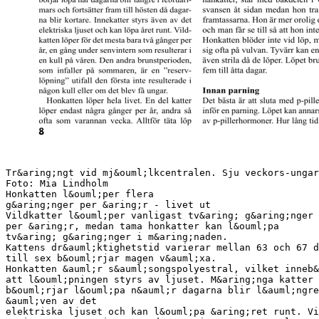
Tr&aring;ngt vid mj&ouml;lkcentralen. Sju veckors-ungarna vill g&auml;rna ta en slurk av mammas goda mj&ouml;lk trots att de nu &auml;ter vanlig kattmat. Foto: Mia Lindholm Honkatten l&ouml;per flera g&aring;nger per &aring;r - livet ut Vildkatter l&ouml;per vanligast tv&aring; g&aring;nger per &aring;r, medan tama honkatter kan l&ouml;pa tv&aring; g&aring;nger i m&aring;naden. Kattens dr&auml;ktighetstid varierar mellan 63 och 67 dygn. Omkring vecka fem till sex b&ouml;rjar magen v&auml;xa. Honkatten &auml;r s&auml;songspolyestral, vilket inneb&auml;r att de l&ouml;per m&aring;nga g&aring;nger per &aring;r och att l&ouml;pningen styrs av ljuset. M&aring;nga katter b&ouml;rjar l&ouml;pa n&auml;r dagarna blir l&auml;ngre i februarimars och forts&auml;tter fram till h&ouml;sten d&aring; dagarna blir kortare. Innekatter styrs &auml;ven av det elektriska ljuset och kan l&ouml;pa &aring;ret runt. Vildkatten l&ouml;per f&ouml;r det mesta bara tv&aring; g&aring;nger per &aring;r, en g&aring;ng under senvintern som resulterar i en kull p&aring; v&aring;ren. Den andra brunstperioden, som infaller p&aring; sommaren, &auml;r en ”reservl&ouml;pning” utifall den f&ouml;rsta inte resulterade i n&aring;gon kull eller om det blev f&aring; ungar. Honkatten l&ouml;per hela livet. En del katter l&ouml;per endast n&aring;gra g&aring;nger per &aring;r, andra s&aring; ofta som varannan vecka. Alltf&ouml;r t&auml;ta l&ouml;p 8 kan resultera i f&ouml;r&auml;ndringar i livmoderslemhinnan och sterilitet som f&ouml;ljd av detta. Vid l&ouml;pningen b&ouml;rjar ett hormon FSH (Follikel Stimulerande Hormon) att produceras i hypofysen. Det p&aring;verkar &auml;ggstockarna s&aring; att ett antal &auml;gg mognar i sin follikel. Hormonet stimulerar &auml;ven produktionen av &ouml;strogen som i sin tur framkallar honans l&ouml;pbeteende, vilket inneb&auml;r att honkatten blir keligare &auml;n normalt, hon ropar efter hankatter, st&aring;r med bakdelen i v&auml;dret och svansen &aring;t sidan medan hon trampar med framtassarna. Hon &auml;r mer orolig och rastl&ouml;s och man f&aring;r se till s&aring; att hon inte smiter ut. Honkatten bl&ouml;der inte vid l&ouml;p, men slickar sig ofta p&aring; vulvan. Tyv&auml;rr kan en del honor &auml;ven strila d&aring; de l&ouml;per. L&ouml;pet brukar p&aring;g&aring; i fem till &aring;tta dagar. Innan parning Det b&auml;sta &auml;r att sluta med p-piller i god tid inf&ouml;r en parning. L&ouml;pet kan annars vara st&ouml;rt av p-pillerhormoner. Hur l&aring;ng tid det tar f&ouml;r p-piller att sluta verka &auml;r olika f&ouml;r olika individer. &Auml;ven om effekten av hormonet &auml;r borta kan det ta tid innan l&ouml;pet kommer ig&aring;ng. Innan parning b&ouml;r man se till att honan &auml;r vaccinerad. Har hon relativt nyligen f&aring;tt sin spruta f&aring;r &auml;ven ungarna ett starkare skydd. Honan b&ouml;r ocks&aring; vara i god kondition, &auml;r hon inte det &auml;r det stor risk att fostren inte utvecklas ordentligt. Lagom &auml;r b&auml;st! De flesta f&ouml;rst&aring;r nog att det inte &auml;r idealt att para en mager hona, men &auml;ven &ouml;vervikt kan st&auml;lla till med besv&auml;r; en &ouml;verviktig hona har sv&aring;rare f&ouml;r att bli dr&auml;ktig och hon f&aring;r oftare besv&auml;r vid f&ouml;rlossningen. Eftersom det kan g&aring; riktigt hett till vid parning b&ouml;r klornas vara klippta p&aring; b&aring;da katterna. I f&ouml;rsta hand &auml;r det honan som f&ouml;rvandlas n&auml;r hon kommer till hanen. Den lugnaste och mysigaste kelkatten f&ouml;rvandlas till en hormonstinn, fr&auml;sande vildkatt