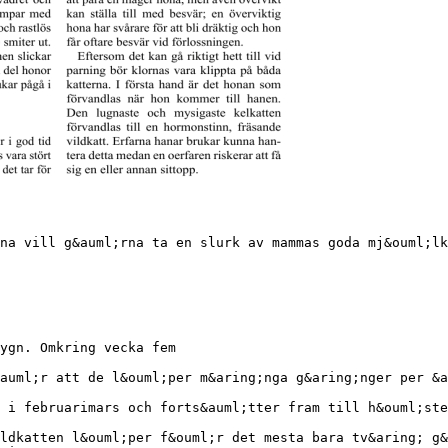
. Erfarna hanar brukar kunna hantera detta medan en oerfaren riskerar att f&aring; sig en eller annan sittopp. N&auml;r honan har kommit ordentligt in i l&ouml;pet &auml;r det dags att &aring;ka med henne till hanen. Som regel &auml;r detta det b&auml;sta i och med att hanens position &auml;r starkare i det egna reviret. Dessutom skall &auml;garen av hankatten intyga att det &auml;r dennes hane som &auml;r pappa till kullen. Parning N&auml;r honkatten blir parad s&auml;nds signaler till hj&auml;rnan, hypofysen, som d&aring; bildar och fris&auml;tter ett hormon, LH (luteniseringhormon) vilket p&aring;verkar &auml;ggbl&aring;sorna s&aring; att de brister. Honan f&aring;r &auml;gglossning. De tomma &auml;ggbl&aring;sorna omvandlas nu till gulkroppar som producerar hormonet progesteron. Progesteronet g&ouml;r s&aring; att produktionen av FSH avtar s&aring; att l&ouml;pningen upph&ouml;r, det g&ouml;r ocks&aring; livmoderslemhinnan mottaglig f&ouml;r de befruktade &auml;ggen. Om parning sker tidigt i l&ouml;pet kan inte tillr&auml;ckligt med hormon fris&auml;ttas fr&aring;n hj&auml;rnan, allts&aring; kan &auml;gglossning inte ske. Omkring dag tre till fyra &auml;r systemet moget, d&auml;rf&ouml;r &auml;r det de b&auml;sta dagarna f&ouml;r parning. Ofta kr&auml;vs flera parningar f&ouml;r att honan skall f&aring; ovulation (&auml;gglossning). &Auml;ggen lossnar ett dygn efter parning och inom tv&aring; dygn har &auml;ggbl&aring;sorna ombildats till att producera progesteron, som &auml;r ett dr&auml;ktighetshormon. Produktionen av detta hormon &auml;r h&ouml;g i fem till sex veckor oberoende om honan blivit dr&auml;ktig eller inte. Under denna tid l&ouml;per honan inte. Vissa honor kan dock visa l&ouml;pbeteende trots att de &auml;r dr&auml;ktiga. V&auml;ljer man att para honan tidigt, det vill s&auml;ga d&aring; hon &auml;r cirka ett &aring;r, t&auml;njs fogarna i b&auml;ckenet. Detta har hon med sig och f&aring;r l&auml;ttare att f&ouml;da framgent. V&auml;ntar man med att para sin hona stelnar fogarna och hon f&aring;r f&ouml;ljaktligen sv&aring;rare att f&ouml;da fram ungarna. Dr&auml;ktighet Dr&auml;ktighetstiden varierar mellan 63 och 67 dygn om man r&auml;knar f&ouml;rsta parningsdagen som dag noll. Det varierar dock fr&aring;n familj till familj, fr&aring;n katt till katt och &auml;ven fr&aring;n g&aring;ng till g&aring;ng p&aring; samma hona. G&aring;r honan dr&auml;ktig mer &auml;n 68 dagar b&ouml;r veterin&auml;r kontaktas eftersom risken f&ouml;r att kattungarna d&ouml;r &ouml;kar f&ouml;r varje dag som g&aring;r. H&auml;r f&aring;r man dock se till hur honan verkar; &auml;r hon lugn och bel&aring;ten eller verkar hon orolig? Man b&ouml;r ocks&aring; ta h&auml;nsyn till vad som &auml;r den genomsnittliga normala dr&auml;ktighetstiden i den aktuella honans familj. Det f&ouml;rsta tydliga tecknet p&aring; att honan &auml;r dr&auml;ktig brukar synas efter cirka tre veckor. Hennes spenar blir d&aring; m&ouml;rkare rosa &auml;n normalt. N&aring;gon vecka senare sv&auml;ller spenarna och hon brukar tappa lite p&auml;ls runt dem. Det h&auml;nder att honor f&aring;r s&auml;mre aptit de f&ouml;rsta dagarna, en del kr&auml;ks, andra &auml;ter Hanen greppar honan i nacken vid parning. mer &auml;n vanligt, n&aring;gra sover mer medan andra blir keligare &auml;n normalt. Medan andra honor inte f&ouml;r&auml;ndrar sitt beteende &ouml;ver huvud taget. N&auml;r dr&auml;ktigheten &auml;r inne p&aring; femte till sj&auml;tte veckan b&ouml;rjar magen v&auml;xa och man ser att honan blir tjockare. Hur mycket beror f&ouml;rst&aring;s p&aring; hur m&aring;nga ungar hon b&auml;r p&aring;. &Auml;r det bara en ka