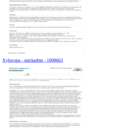
Xylocopa - snickarbin - 1008663