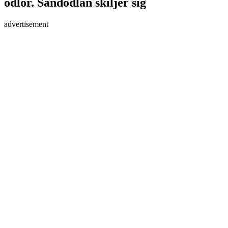
ödlor. Sandödlan skiljer sig
advertisement