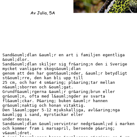
Sand&ouml;dlan &auml;r en art i familjen egentliga
&ouml;dlor.
Sand&ouml;dlan skiljer sig fr&aring;n den i Sverige
mycket vanligare skogs&ouml;dlan
genom att den har gomt&auml;nder, &auml;r betydligt
st&ouml;rre, den kan bli upp till
25 cm, och har 4 sm&aring; pl&aring;tar mellan
n&auml;sborren och &ouml;gat.
Grundf&auml;rgerna &auml;r gr&aring;brun eller
gr&ouml;n, ofta med l&auml;ngder av svarta
fl&auml;ckar. P&aring; buken &auml;r hannen
gr&ouml;naktig och honan vitaktig.
Den l&auml;gger 5-12 mjukskalliga, avl&aring;nga
&auml;gg i sand, myrstackar eller
under mossa.
Sand&ouml;dlan &ouml;vervintrar nedgr&auml;vd i marken
och kommer fram i marsapril, beroende p&aring;
v&auml;dret.