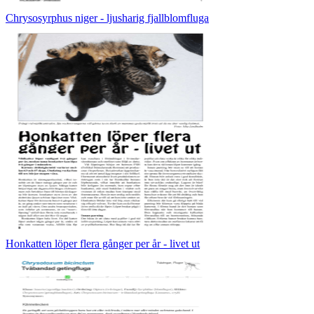
Chrysosyrphus niger - ljusharig fjallblomfluga
Honkatten löper flera gånger per år - livet ut