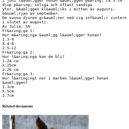
I juni l&auml;gger honan &auml;ggen p&aring; ca 5 cm
djup p&aring; soliga och oftast sandiga
ytor. &Auml;ggen kl&auml;cks i mitten av augusti-
b&ouml;rjan av september.
De vuxna djuren gr&auml;ver ned sig inf&ouml;r vintern
i slutet av augusti.
Av Julia, 5A
Fr&aring;ga 1:
Hur m&aring;nga &auml;gg l&auml;gger honan?
1.3-9
X.4-8
2.5–12
Fr&aring;ga 2:
Hur l&aring;nga kan de bli?
1.24 cm
X.25cm
2.26 cm
Fr&aring;ga 3:
Hur l&aring;ngt ner i marken l&auml;gger honan
&auml;ggen?
1.3cm
X.5cm
Related documents