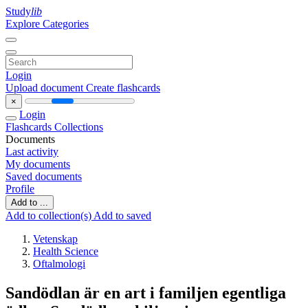
Study
lib
Explore Categories
Login
Upload document
Create flashcards
×
Login
Flashcards
Collections
Documents
Last activity
My documents
Saved documents
Profile
Add to ...
Add to collection(s)
Add to saved
Vetenskap
Health Science
Oftalmologi
Sandödlan är en art i familjen egentliga