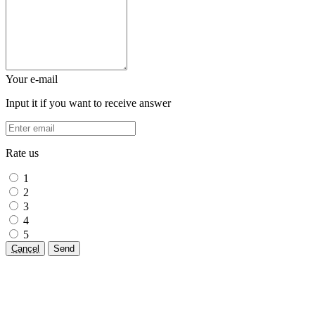
Your e-mail
Input it if you want to receive answer
Rate us
1
2
3
4
5
Cancel
Send