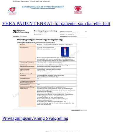
EHRA PATIENT ENKÄT för patienter som har eller haft
Provtagningsanvisning Svalgodling