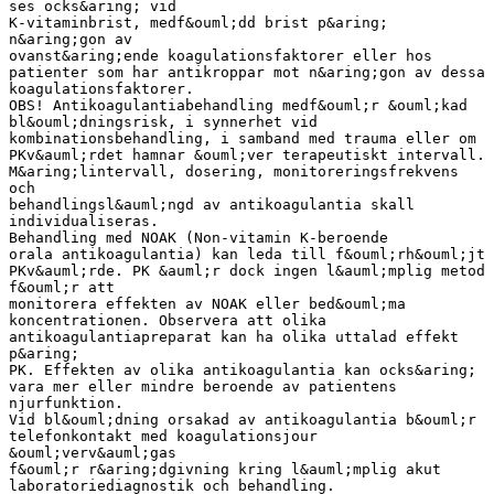
ses ocks&aring; vid
K-vitaminbrist, medf&ouml;dd brist p&aring;
n&aring;gon av
ovanst&aring;ende koagulationsfaktorer eller hos
patienter som har antikroppar mot n&aring;gon av dessa
koagulationsfaktorer.
OBS! Antikoagulantiabehandling medf&ouml;r &ouml;kad
bl&ouml;dningsrisk, i synnerhet vid
kombinationsbehandling, i samband med trauma eller om
PKv&auml;rdet hamnar &ouml;ver terapeutiskt intervall.
M&aring;lintervall, dosering, monitoreringsfrekvens
och
behandlingsl&auml;ngd av antikoagulantia skall
individualiseras.
Behandling med NOAK (Non-vitamin K-beroende
orala antikoagulantia) kan leda till f&ouml;rh&ouml;jt
PKv&auml;rde. PK &auml;r dock ingen l&auml;mplig metod
f&ouml;r att
monitorera effekten av NOAK eller bed&ouml;ma
koncentrationen. Observera att olika
antikoagulantiapreparat kan ha olika uttalad effekt
p&aring;
PK. Effekten av olika antikoagulantia kan ocks&aring;
vara mer eller mindre beroende av patientens
njurfunktion.
Vid bl&ouml;dning orsakad av antikoagulantia b&ouml;r
telefonkontakt med koagulationsjour
&ouml;verv&auml;gas
f&ouml;r r&aring;dgivning kring l&auml;mplig akut
laboratoriediagnostik och behandling.