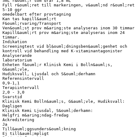
5mL r&ouml;r som drar 1,8 mL
Fyll r&ouml;ret till markeringen, v&auml;nd r&ouml;ret
5-10 ggr
omedelbart efter provtagning
Kan tas kapill&auml;rt
F&ouml;rvaring/Transport
Ven&ouml;st prov m&aring;ste analyseras inom 30 timmar
Kapill&auml;rt prov m&aring;ste analyseras inom 24
timmar.
Indikation
Screeningtest vid bl&ouml;dningsben&auml;genhet och
kontroll vid behandling med K-vitaminantagonister
Analyserande
laboratorium
Enheten f&ouml;r Klinisk Kemi i Bolln&auml;s,
G&auml;vle,
Hudiksvall, Ljusdal och S&ouml;derhamn
Referensintervall
0,9-1,1
Terapiintervall
2,0 - 3,0
Svarstid
Klinisk Kemi Bolln&auml;s, G&auml;vle, Hudiksvall:
Dagligen
Klinisk Kemi Ljusdal, S&ouml;derhamn:
Helgfri m&aring;ndag-fredag
Ackreditering
Ja
Till&auml;ggsunders&ouml;kning
Ej till&auml;mpligt