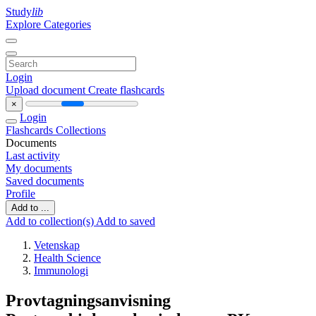
Study
lib
Explore Categories
Login
Upload document
Create flashcards
×
Login
Flashcards
Collections
Documents
Last activity
My documents
Saved documents
Profile
Add to ...
Add to collection(s)
Add to saved
Vetenskap
Health Science
Immunologi
Provtagningsanvisning