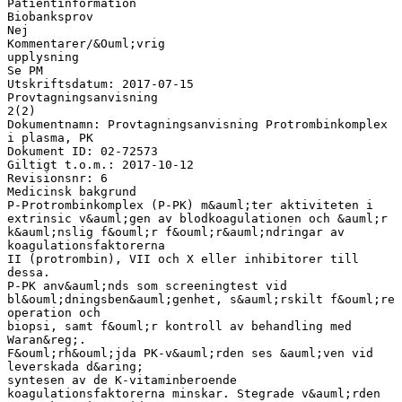
Patientinformation
Biobanksprov
Nej
Kommentarer/&Ouml;vrig
upplysning
Se PM
Utskriftsdatum: 2017-07-15
Provtagningsanvisning
2(2)
Dokumentnamn: Provtagningsanvisning Protrombinkomplex
i plasma, PK
Dokument ID: 02-72573
Giltigt t.o.m.: 2017-10-12
Revisionsnr: 6
Medicinsk bakgrund
P-Protrombinkomplex (P-PK) m&auml;ter aktiviteten i
extrinsic v&auml;gen av blodkoagulationen och &auml;r
k&auml;nslig f&ouml;r f&ouml;r&auml;ndringar av
koagulationsfaktorerna
II (protrombin), VII och X eller inhibitorer till
dessa.
P-PK anv&auml;nds som screeningtest vid
bl&ouml;dningsben&auml;genhet, s&auml;rskilt f&ouml;re
operation och
biopsi, samt f&ouml;r kontroll av behandling med
Waran&reg;.
F&ouml;rh&ouml;jda PK-v&auml;rden ses &auml;ven vid
leverskada d&aring;
syntesen av de K-vitaminberoende
koagulationsfaktorerna minskar. Stegrade v&auml;rden