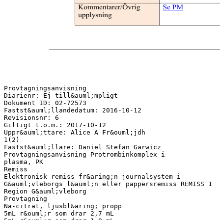
Provtagningsanvisning
Diarienr: Ej till&auml;mpligt
Dokument ID: 02-72573
Fastst&auml;llandedatum: 2016-10-12
Revisionsnr: 6
Giltigt t.o.m.: 2017-10-12
Uppr&auml;ttare: Alice A Fr&ouml;jdh
1(2)
Fastst&auml;llare: Daniel Stefan Garwicz
Provtagningsanvisning Protrombinkomplex i
plasma, PK
Remiss
Elektronisk remiss fr&aring;n journalsystem i
G&auml;vleborgs l&auml;n eller pappersremiss REMISS 1
Region G&auml;vleborg
Provtagning
Na-citrat, ljusbl&aring; propp
5mL r&ouml;r som drar 2,7 mL