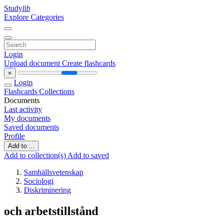
Study
lib
Explore Categories
Login
Upload document
Create flashcards
×
Login
Flashcards
Collections
Documents
Last activity
My documents
Saved documents
Profile
Add to ...
Add to collection(s)
Add to saved
Samhällsvetenskap
Sociologi
Diskriminering
och arbetstillstånd