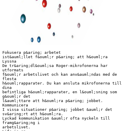
Fokusera p&aring; arbetet
ist&auml;llet f&ouml;r p&aring; att h&ouml;ra
Lyssna
De tr&aring;dl&ouml;sa Roger-mikrofonerna har
utformats
f&ouml;r arbetslivet och kan anv&auml;ndas med de
flesta
h&ouml;rapparater. Du kan ansluta mikrofonerna till
dina
befintliga h&ouml;rapparater, en l&ouml;sning som
g&ouml;r det
l&auml;ttare att h&ouml;ra p&aring; jobbet.
Kommunicera
I vissa situationer p&aring; jobbet &auml;r det
sv&aring;rt att h&ouml;ra.
Lyckad kommunikation &auml;r ofta nyckeln till
framg&aring;ng i
arbetslivet.