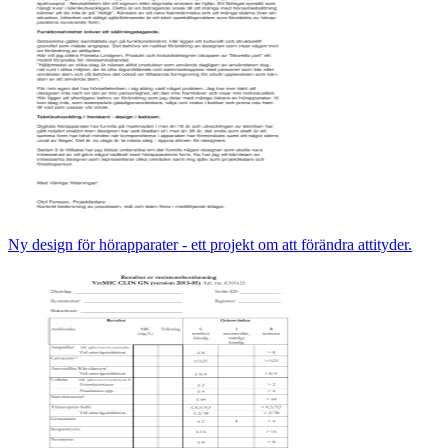
Ny design för hörapparater - ett projekt om att förändra attityder.