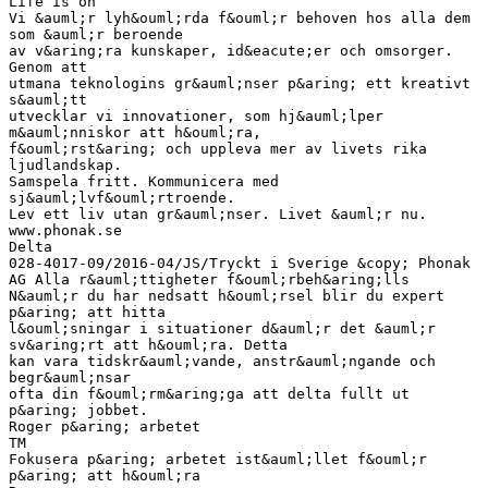
Life is on
Vi &auml;r lyh&ouml;rda f&ouml;r behoven hos alla dem
som &auml;r beroende
av v&aring;ra kunskaper, id&eacute;er och omsorger.
Genom att
utmana teknologins gr&auml;nser p&aring; ett kreativt
s&auml;tt
utvecklar vi innovationer, som hj&auml;lper
m&auml;nniskor att h&ouml;ra,
f&ouml;rst&aring; och uppleva mer av livets rika
ljudlandskap.
Samspela fritt. Kommunicera med
sj&auml;lvf&ouml;rtroende.
Lev ett liv utan gr&auml;nser. Livet &auml;r nu.
www.phonak.se
Delta
028-4017-09/2016-04/JS/Tryckt i Sverige &copy; Phonak
AG Alla r&auml;ttigheter f&ouml;rbeh&aring;lls
N&auml;r du har nedsatt h&ouml;rsel blir du expert
p&aring; att hitta
l&ouml;sningar i situationer d&auml;r det &auml;r
sv&aring;rt att h&ouml;ra. Detta
kan vara tidskr&auml;vande, anstr&auml;ngande och
begr&auml;nsar
ofta din f&ouml;rm&aring;ga att delta fullt ut
p&aring; jobbet.
Roger p&aring; arbetet
TM
Fokusera p&aring; arbetet ist&auml;llet f&ouml;r
p&aring; att h&ouml;ra