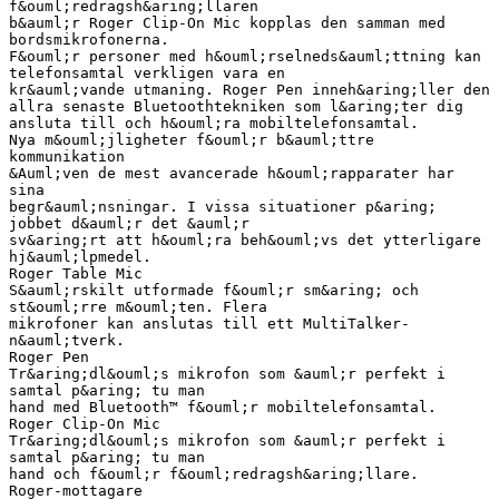
f&ouml;redragsh&aring;llaren
b&auml;r Roger Clip-On Mic kopplas den samman med
bordsmikrofonerna.
F&ouml;r personer med h&ouml;rselneds&auml;ttning kan
telefonsamtal verkligen vara en
kr&auml;vande utmaning. Roger Pen inneh&aring;ller den
allra senaste Bluetoothtekniken som l&aring;ter dig
ansluta till och h&ouml;ra mobiltelefonsamtal.
Nya m&ouml;jligheter f&ouml;r b&auml;ttre
kommunikation
&Auml;ven de mest avancerade h&ouml;rapparater har
sina
begr&auml;nsningar. I vissa situationer p&aring;
jobbet d&auml;r det &auml;r
sv&aring;rt att h&ouml;ra beh&ouml;vs det ytterligare
hj&auml;lpmedel.
Roger Table Mic
S&auml;rskilt utformade f&ouml;r sm&aring; och
st&ouml;rre m&ouml;ten. Flera
mikrofoner kan anslutas till ett MultiTalker-
n&auml;tverk.
Roger Pen
Tr&aring;dl&ouml;s mikrofon som &auml;r perfekt i
samtal p&aring; tu man
hand med Bluetooth™ f&ouml;r mobiltelefonsamtal.
Roger Clip-On Mic
Tr&aring;dl&ouml;s mikrofon som &auml;r perfekt i
samtal p&aring; tu man
hand och f&ouml;r f&ouml;redragsh&aring;llare.
Roger-mottagare