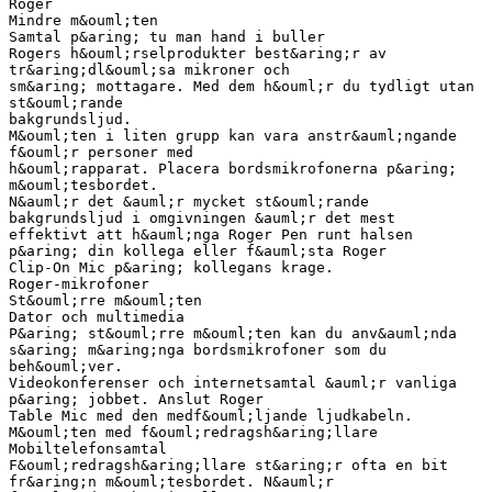
Roger
Mindre m&ouml;ten
Samtal p&aring; tu man hand i buller
Rogers h&ouml;rselprodukter best&aring;r av
tr&aring;dl&ouml;sa mikroner och
sm&aring; mottagare. Med dem h&ouml;r du tydligt utan
st&ouml;rande
bakgrundsljud.
M&ouml;ten i liten grupp kan vara anstr&auml;ngande
f&ouml;r personer med
h&ouml;rapparat. Placera bordsmikrofonerna p&aring;
m&ouml;tesbordet.
N&auml;r det &auml;r mycket st&ouml;rande
bakgrundsljud i omgivningen &auml;r det mest
effektivt att h&auml;nga Roger Pen runt halsen
p&aring; din kollega eller f&auml;sta Roger
Clip-On Mic p&aring; kollegans krage.
Roger-mikrofoner
St&ouml;rre m&ouml;ten
Dator och multimedia
P&aring; st&ouml;rre m&ouml;ten kan du anv&auml;nda
s&aring; m&aring;nga bordsmikrofoner som du
beh&ouml;ver.
Videokonferenser och internetsamtal &auml;r vanliga
p&aring; jobbet. Anslut Roger
Table Mic med den medf&ouml;ljande ljudkabeln.
M&ouml;ten med f&ouml;redragsh&aring;llare
Mobiltelefonsamtal
F&ouml;redragsh&aring;llare st&aring;r ofta en bit
fr&aring;n m&ouml;tesbordet. N&auml;r