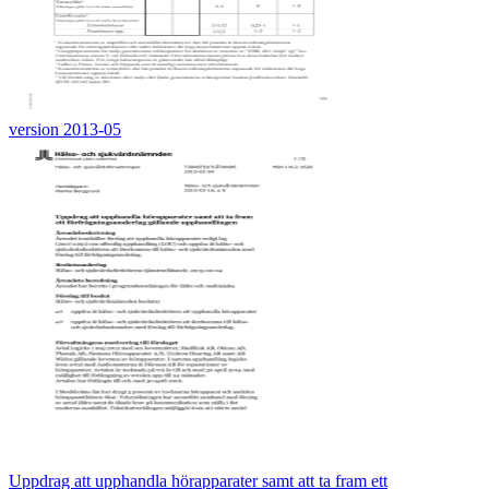
version 2013-05
Uppdrag att upphandla hörapparater samt att ta fram ett