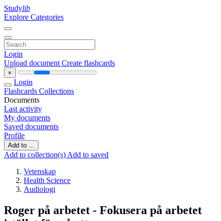
Study
lib
Explore Categories
Login
Upload document
Create flashcards
×
Login
Flashcards
Collections
Documents
Last activity
My documents
Saved documents
Profile
Add to ...
Add to collection(s)
Add to saved
Vetenskap
Health Science
Audiologi
Roger på arbetet - Fokusera på arbetet