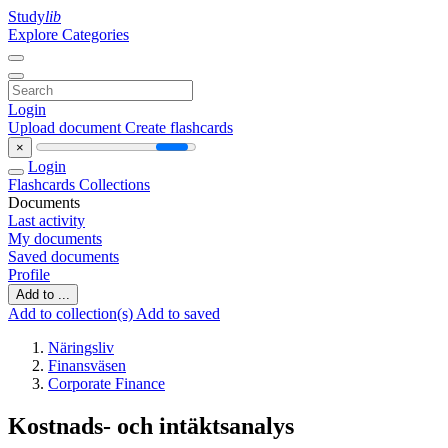
Study
lib
Explore Categories
Login
Upload document
Create flashcards
×
Login
Flashcards
Collections
Documents
Last activity
My documents
Saved documents
Profile
Add to ...
Add to collection(s)
Add to saved
Näringsliv
Finansväsen
Corporate Finance
Kostnads- och intäktsanalys