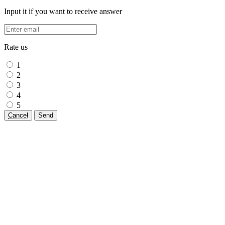
Input it if you want to receive answer
Rate us
1
2
3
4
5
Cancel
Send