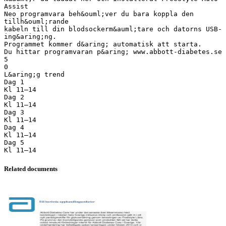
Assist
Neo programvara beh&ouml;ver du bara koppla den
tillh&ouml;rande
kabeln till din blodsockerm&auml;tare och datorns USB-
ing&aring;ng.
Programmet kommer d&aring; automatisk att starta.
Du hittar programvaran p&aring; www.abbott-diabetes.se
5
0
L&aring;g trend
Dag 1
Kl 11–14
Dag 2
Kl 11–14
Dag 3
Kl 11–14
Dag 4
Kl 11–14
Dag 5
Related documents