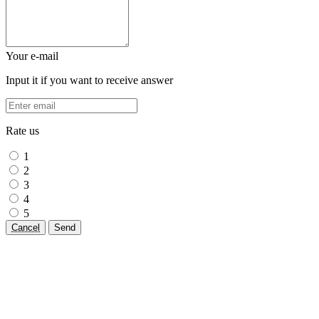
Your e-mail
Input it if you want to receive answer
Rate us
1
2
3
4
5
Cancel
Send