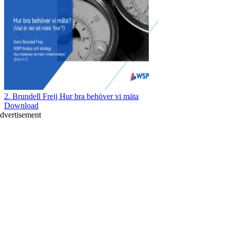
2. Brundell Freij Hur bra behöver vi mäta
Download
dvertisement