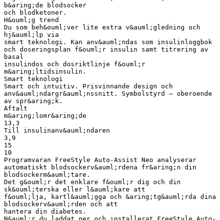
b&aring;de blodsocker
och blodketoner.
H&ouml;g trend
Du som beh&ouml;ver lite extra v&auml;gledning och
hj&auml;lp via
smart teknologi. Kan anv&auml;ndas som insulinloggbok
och doseringsplan f&ouml;r insulin samt titrering av
basal
insulindos och dosriktlinje f&ouml;r
m&aring;ltidsinsulin.
Smart teknologi
Smart och intuitiv. Prisvinnande design och
anv&auml;ndargr&auml;nssnitt. Symbolstyrd – oberoende
av spr&aring;k.
Aftalt
m&aring;lomr&aring;de
13,3
Till insulinanv&auml;ndaren
3,9
15
10
Programvaran FreeStyle Auto-Assist Neo analyserar
automatiskt blodsockerv&auml;rdena fr&aring;n din
blodsockerm&auml;tare.
Det g&ouml;r det enklare f&ouml;r dig och din
sk&ouml;terska eller l&auml;kare att
f&ouml;lja, kartl&auml;gga och &aring;tg&auml;rda dina
blodsockerv&auml;rden och att
hantera din diabetes.
N&auml;r du laddat ner och installerat FreeStyle Auto-