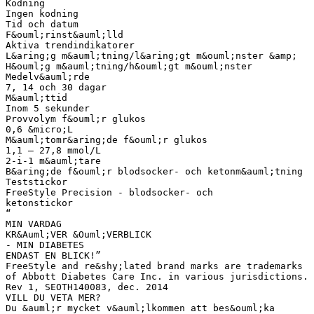
Kodning
Ingen kodning
Tid och datum
F&ouml;rinst&auml;lld
Aktiva trendindikatorer
L&aring;g m&auml;tning/l&aring;gt m&ouml;nster &amp;
H&ouml;g m&auml;tning/h&ouml;gt m&ouml;nster
Medelv&auml;rde
7, 14 och 30 dagar
M&auml;ttid
Inom 5 sekunder
Provvolym f&ouml;r glukos
0,6 &micro;L
M&auml;tomr&aring;de f&ouml;r glukos
1,1 – 27,8 mmol/L
2-i-1 m&auml;tare
B&aring;de f&ouml;r blodsocker- och ketonm&auml;tning
Teststickor
FreeStyle Precision - blodsocker- och
ketonstickor
“
MIN VARDAG
KR&Auml;VER &Ouml;VERBLICK
- MIN DIABETES
ENDAST EN BLICK!”
FreeStyle and re&shy;lated brand marks are trademarks
of Abbott Diabetes Care Inc. in various jurisdictions.
Rev 1, SEOTH140083, dec. 2014
VILL DU VETA MER?
Du &auml;r mycket v&auml;lkommen att bes&ouml;ka