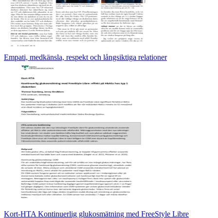
Empati, medkänsla, respekt och långsiktiga relationer
Kort-HTA Kontinuerlig glukosmätning med FreeStyle Libre