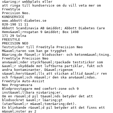
v&aring;r webbplats eller
att ringa till kundservice om du vill veta mer om
FreeStyle
Precision Neo.
KUNDSERVICE
www.abbott-diabetes.se
020-190 11 11
Abbott Scandinavia AB &middot; Abbott Diabetes Care
Hemv&auml;rnsgatan 9 &middot; Box 1498
171 29 Solna
FREESTYLE
PRECISION NEO
Teststickor till FreeStyle Precision Neo
M&auml;taren som kan ge trygghet
B&aring;de f&ouml;r blodsocker- och ketonm&auml;tning.
FreeStyle Precision Neo
anv&auml;nder styckf&ouml;rpackade teststickor som
&auml;r skyddade mot luftburna partiklar, fukt och
andra kontaminanter. D&auml;rigenom
s&auml;kerst&auml;lls att stickan alltid &auml;r ren
och fr&auml;sch n&auml;r den ska anv&auml;ndas.
FreeStyle Auto-Assist
Neo Programvara
Blodprovstagare med comfort-zone och 9
inst&auml;llbara niv&aring;er.
Om en r&ouml;d pil t&auml;nds betyder det att
blodsockret &auml;r l&aring;gt
(utanf&ouml;r m&auml;tomr&aring;det).
En blinkande r&ouml;d pil betyder att det finns ett
m&ouml;nster av 2