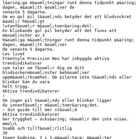
l&aring;ga m&auml;tningar runt denna tidpunkt p&aring;
dagen, m&auml;tt &ouml;ver de
senaste 5 dagarna.
Om en gul pil t&auml;nds betyder det att blodsockret
&auml;r h&ouml;gt
(utanf&ouml;r m&auml;tomr&aring;det).
En blinkande gul pil betyder att det finns ett
m&ouml;nster av 3
h&ouml;ga m&auml;tningar runt denna tidpunkt p&aring;
dagen, m&auml;tt &ouml;ver
de senaste 5 dagarna.
Lev livet
FreeStyle Precision Neo har inbyggda aktiva
trendindikatorer
som talar om f&ouml;r dig om ditt
blodsockerm&ouml;nster beh&ouml;ver
uppm&auml;rksamhet. Om pilarna inte t&auml;nds eller
blinkar kan du vara
helt trygg.
Aktiva trendindikatorer
!
Om ingen pil t&auml;nds eller blinkar ligger
du innanf&ouml;r m&auml;tomr&aring;det.
– din guide till mer st&ouml;d
Aktiva trendindikatorer
Ger trygghet – ocks&aring; n&auml;r den inte visas.
mmol/L
Snabb och tillf&ouml;rlitlig
20
Ingen kodning. 2 i 1-m&auml;tare: m&auml;ter