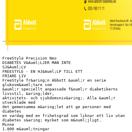
FreeStyle Precision Neo
DIABETES V&Auml;LJER MAN INTE
SJ&Auml;LV
FREESTYLE - EN HJ&Auml;LP TILL ETT
FRIARE LIV
FreeStyle fr&aring;n Abbott &auml;r en serie
glukosm&auml;tare som
&auml;r speciellt anpassade f&ouml;r diabetikerns
livsstil, &aring;lder,
aktivitets- och sjukdomsniv&aring;. Alla &auml;r
utvecklade med
det gemensamma m&aring;let att ge personer med
diabetes
en vardag med en frihetsgrad som liknar ett liv utan
diabetes s&aring; mycket som m&ouml;jligt.
Minne
1.000 m&auml;tningar