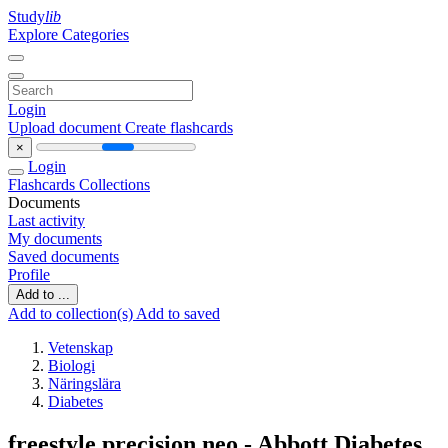
Study
lib
Explore Categories
Login
Upload document
Create flashcards
×
Login
Flashcards
Collections
Documents
Last activity
My documents
Saved documents
Profile
Add to ...
Add to collection(s)
Add to saved
Vetenskap
Biologi
Näringslära
Diabetes
freestyle precision neo - Abbott Diabetes