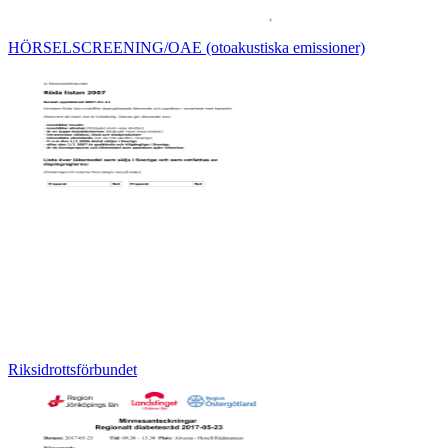
HÖRSELSCREENING/OAE (otoakustiska emissioner)
Riksidrottsförbundet