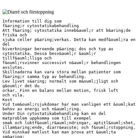
Information till dig som
f&aring;r cytostatikabehandling
Att f&aring; cytostatika inneb&auml;r att b&aring;de
friska och
sjuka celler p&aring;verkas. Detta kan medf&ouml;ra en
del
biverkningar beroende p&aring; dos och typ av
cytostatika. Dessa besv&auml;r &auml;r
tillf&auml;lliga och
f&ouml;rsvinner successivt n&auml;r behandlingen
avslutas.
Skillnaderna kan vara stora mellan patienter som
f&aring;r samma typ av behandling.
Lev livet s&aring; normalt som m&ouml;jligt och
g&ouml;r det du
orkar. Finn en balans mellan motion, frisk luft
och vila.
Kost
Vid tum&ouml;rsjukdomar har man vanligen ett &ouml;kat
behov av energi och n&auml;ring.
Under Din cytostatikabehandling kan en del
matproblem uppkomma som till exempel
smak och luktf&ouml;r&auml;ndringar, aptitl&ouml;shet,
illam&aring;ende, diarr&eacute; och f&ouml;rstoppning.
Vid minskad matlust kan man prova att &auml;ta
sm&aring;