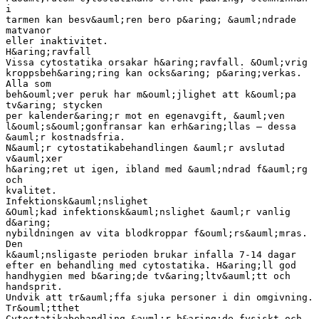
i
tarmen kan besv&auml;ren bero p&aring; &auml;ndrade
matvanor
eller inaktivitet.
H&aring;ravfall
Vissa cytostatika orsakar h&aring;ravfall. &Ouml;vrig
kroppsbeh&aring;ring kan ocks&aring; p&aring;verkas.
Alla som
beh&ouml;ver peruk har m&ouml;jlighet att k&ouml;pa
tv&aring; stycken
per kalender&aring;r mot en egenavgift, &auml;ven
l&ouml;s&ouml;gonfransar kan erh&aring;llas – dessa
&auml;r kostnadsfria.
N&auml;r cytostatikabehandlingen &auml;r avslutad
v&auml;xer
h&aring;ret ut igen, ibland med &auml;ndrad f&auml;rg
och
kvalitet.
Infektionsk&auml;nslighet
&Ouml;kad infektionsk&auml;nslighet &auml;r vanlig
d&aring;
nybildningen av vita blodkroppar f&ouml;rs&auml;mras.
Den
k&auml;nsligaste perioden brukar infalla 7-14 dagar
efter en behandling med cytostatika. H&aring;ll god
handhygien med b&aring;de tv&aring;ltv&auml;tt och
handsprit.
Undvik att tr&auml;ffa sjuka personer i din omgivning.
Tr&ouml;tthet
Cytostatikabehandling &auml;r b&aring;de fysiskt och