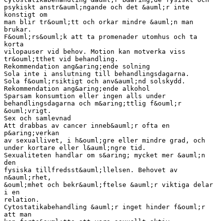
psykiskt anstr&auml;ngande och det &auml;r inte
konstigt om
man blir tr&ouml;tt och orkar mindre &auml;n man
brukar.
F&ouml;rs&ouml;k att ta promenader utomhus och ta
korta
vilopauser vid behov. Motion kan motverka viss
tr&ouml;tthet vid behandling.
Rekommendation ang&aring;ende solning
Sola inte i anslutning till behandlingsdagarna.
Sola f&ouml;rsiktigt och anv&auml;nd solskydd.
Rekommendation ang&aring;ende alkohol
Sparsam konsumtion eller ingen alls under
behandlingsdagarna och m&aring;ttlig f&ouml;r
&ouml;vrigt.
Sex och samlevnad
Att drabbas av cancer inneb&auml;r ofta en
p&aring;verkan
av sexuallivet, i h&ouml;gre eller mindre grad, och
under kortare eller l&auml;ngre tid.
Sexualiteten handlar om s&aring; mycket mer &auml;n
den
fysiska tillfredsst&auml;llelsen. Behovet av
n&auml;rhet,
&ouml;mhet och bekr&auml;ftelse &auml;r viktiga delar
i en
relation.
Cytostatikabehandling &auml;r inget hinder f&ouml;r
att man