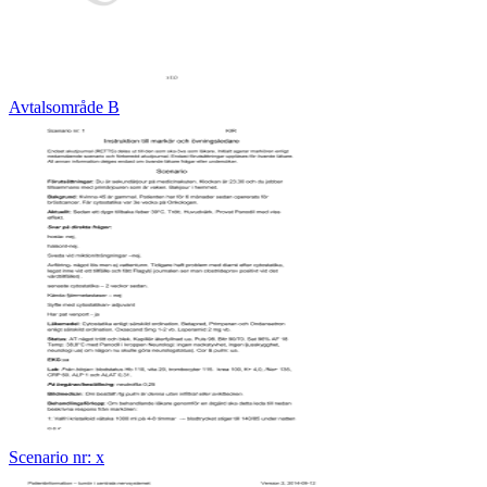
Avtalsområde B
Scenario nr: x