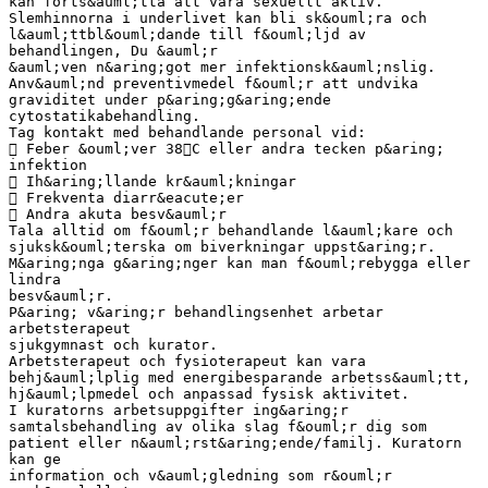
kan forts&auml;tta att vara sexuellt aktiv.
Slemhinnorna i underlivet kan bli sk&ouml;ra och
l&auml;ttbl&ouml;dande till f&ouml;ljd av
behandlingen, Du &auml;r
&auml;ven n&aring;got mer infektionsk&auml;nslig.
Anv&auml;nd preventivmedel f&ouml;r att undvika
graviditet under p&aring;g&aring;ende
cytostatikabehandling.
Tag kontakt med behandlande personal vid:
 Feber &ouml;ver 38C eller andra tecken p&aring;
infektion
 Ih&aring;llande kr&auml;kningar
 Frekventa diarr&eacute;er
 Andra akuta besv&auml;r
Tala alltid om f&ouml;r behandlande l&auml;kare och
sjuksk&ouml;terska om biverkningar uppst&aring;r.
M&aring;nga g&aring;nger kan man f&ouml;rebygga eller
lindra
besv&auml;r.
P&aring; v&aring;r behandlingsenhet arbetar
arbetsterapeut
sjukgymnast och kurator.
Arbetsterapeut och fysioterapeut kan vara
behj&auml;lplig med energibesparande arbetss&auml;tt,
hj&auml;lpmedel och anpassad fysisk aktivitet.
I kuratorns arbetsuppgifter ing&aring;r
samtalsbehandling av olika slag f&ouml;r dig som
patient eller n&auml;rst&aring;ende/familj. Kuratorn
kan ge
information och v&auml;gledning som r&ouml;r