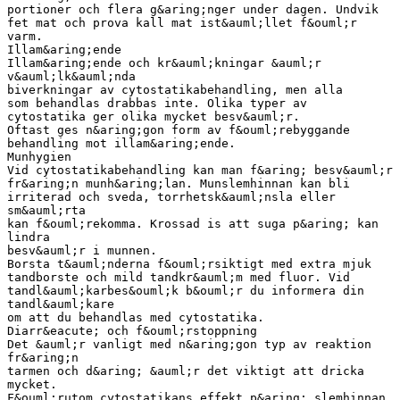
portioner och flera g&aring;nger under dagen. Undvik
fet mat och prova kall mat ist&auml;llet f&ouml;r
varm.
Illam&aring;ende
Illam&aring;ende och kr&auml;kningar &auml;r
v&auml;lk&auml;nda
biverkningar av cytostatikabehandling, men alla
som behandlas drabbas inte. Olika typer av
cytostatika ger olika mycket besv&auml;r.
Oftast ges n&aring;gon form av f&ouml;rebyggande
behandling mot illam&aring;ende.
Munhygien
Vid cytostatikabehandling kan man f&aring; besv&auml;r
fr&aring;n munh&aring;lan. Munslemhinnan kan bli
irriterad och sveda, torrhetsk&auml;nsla eller
sm&auml;rta
kan f&ouml;rekomma. Krossad is att suga p&aring; kan
lindra
besv&auml;r i munnen.
Borsta t&auml;nderna f&ouml;rsiktigt med extra mjuk
tandborste och mild tandkr&auml;m med fluor. Vid
tandl&auml;karbes&ouml;k b&ouml;r du informera din
tandl&auml;kare
om att du behandlas med cytostatika.
Diarr&eacute; och f&ouml;rstoppning
Det &auml;r vanligt med n&aring;gon typ av reaktion
fr&aring;n
tarmen och d&aring; &auml;r det viktigt att dricka
mycket.
F&ouml;rutom cytostatikans effekt p&aring; slemhinnan