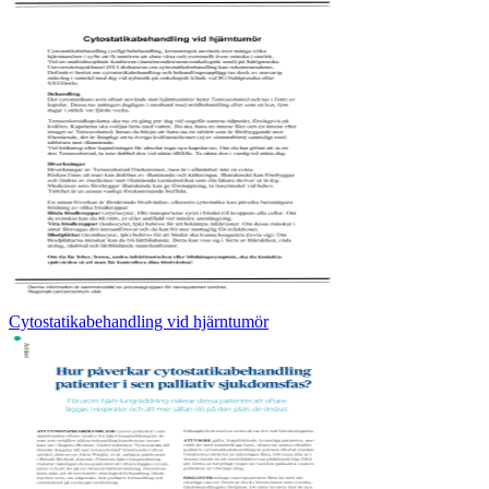
Cytostatikabehandling vid hjärntumör