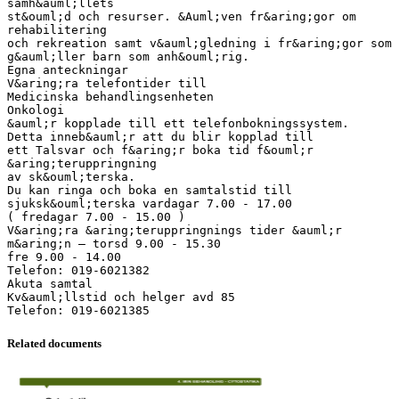
samh&auml;llets
st&ouml;d och resurser. &Auml;ven fr&aring;gor om
rehabilitering
och rekreation samt v&auml;gledning i fr&aring;gor som
g&auml;ller barn som anh&ouml;rig.
Egna anteckningar
V&aring;ra telefontider till
Medicinska behandlingsenheten
Onkologi
&auml;r kopplade till ett telefonbokningssystem.
Detta inneb&auml;r att du blir kopplad till
ett Talsvar och f&aring;r boka tid f&ouml;r
&aring;teruppringning
av sk&ouml;terska.
Du kan ringa och boka en samtalstid till
sjuksk&ouml;terska vardagar 7.00 - 17.00
( fredagar 7.00 - 15.00 )
V&aring;ra &aring;teruppringnings tider &auml;r
m&aring;n – torsd 9.00 - 15.30
fre 9.00 - 14.00
Telefon: 019-6021382
Akuta samtal
Kv&auml;llstid och helger avd 85
Related documents