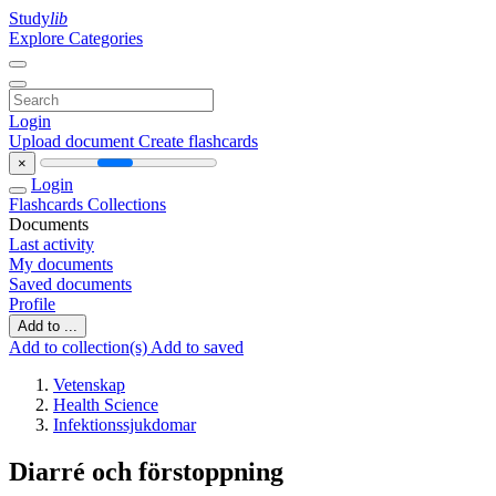
Study
lib
Explore Categories
Login
Upload document
Create flashcards
×
Login
Flashcards
Collections
Documents
Last activity
My documents
Saved documents
Profile
Add to ...
Add to collection(s)
Add to saved
Vetenskap
Health Science
Infektionssjukdomar
Diarré och förstoppning