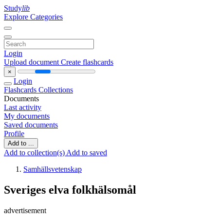
Study
lib
Explore Categories
Login
Upload document
Create flashcards
×
Login
Flashcards
Collections
Documents
Last activity
My documents
Saved documents
Profile
Add to ...
Add to collection(s)
Add to saved
Samhällsvetenskap
Sveriges elva folkhälsomål
advertisement