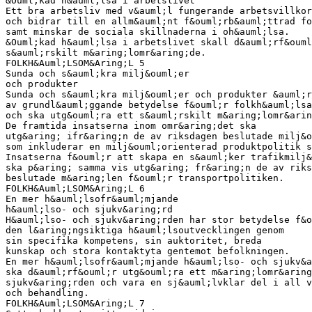
&Ouml;kad h&auml;lsa i arbetslivet
Ett bra arbetsliv med v&auml;l fungerande arbetsvillkor
och bidrar till en allm&auml;nt f&ouml;rb&auml;ttrad fo
samt minskar de sociala skillnaderna i oh&auml;lsa.
&Ouml;kad h&auml;lsa i arbetslivet skall d&auml;rf&ouml
s&auml;rskilt m&aring;lomr&aring;de.
FOLKH&Auml;LSOM&Aring;L 5
Sunda och s&auml;kra milj&ouml;er
och produkter
Sunda och s&auml;kra milj&ouml;er och produkter &auml;r
av grundl&auml;ggande betydelse f&ouml;r folkh&auml;lsa
och ska utg&ouml;ra ett s&auml;rskilt m&aring;lomr&arin
De framtida insatserna inom omr&aring;det ska
utg&aring; ifr&aring;n de av riksdagen beslutade milj&o
som inkluderar en milj&ouml;orienterad produktpolitik s
Insatserna f&ouml;r att skapa en s&auml;ker trafikmilj&
ska p&aring; samma vis utg&aring; fr&aring;n de av riks
beslutade m&aring;len f&ouml;r transportpolitiken.
FOLKH&Auml;LSOM&Aring;L 6
En mer h&auml;lsofr&auml;mjande
h&auml;lso- och sjukv&aring;rd
H&auml;lso- och sjukv&aring;rden har stor betydelse f&o
den l&aring;ngsiktiga h&auml;lsoutvecklingen genom
sin specifika kompetens, sin auktoritet, breda
kunskap och stora kontaktyta gentemot befolkningen.
En mer h&auml;lsofr&auml;mjande h&auml;lso- och sjukv&a
ska d&auml;rf&ouml;r utg&ouml;ra ett m&aring;lomr&aring
sjukv&aring;rden och vara en sj&auml;lvklar del i all v
och behandling.
FOLKH&Auml;LSOM&Aring;L 7