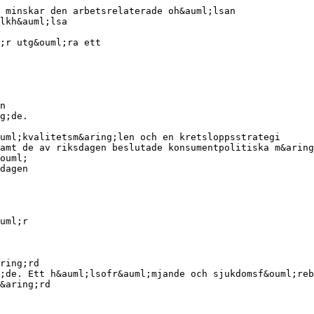
 minskar den arbetsrelaterade oh&auml;lsan
lkh&auml;lsa
;r utg&ouml;ra ett
n
g;de.
uml;kvalitetsm&aring;len och en kretsloppsstrategi
amt de av riksdagen beslutade konsumentpolitiska m&aring
ouml;
dagen
uml;r
ring;rd
;de. Ett h&auml;lsofr&auml;mjande och sjukdomsf&ouml;reb
&aring;rd