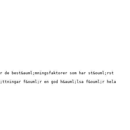
r de best&auml;mningsfaktorer som har st&ouml;rst
;ttningar f&ouml;r en god h&auml;lsa f&ouml;r hela