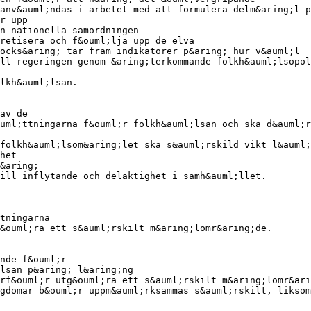
anv&auml;ndas i arbetet med att formulera delm&aring;l p
r upp
n nationella samordningen
retisera och f&ouml;lja upp de elva
ocks&aring; tar fram indikatorer p&aring; hur v&auml;l
ll regeringen genom &aring;terkommande folkh&auml;lsopol
lkh&auml;lsan.
av de
uml;ttningarna f&ouml;r folkh&auml;lsan och ska d&auml;r
folkh&auml;lsom&aring;let ska s&auml;rskild vikt l&auml;
het
&aring;
ill inflytande och delaktighet i samh&auml;llet.
tningarna
&ouml;ra ett s&auml;rskilt m&aring;lomr&aring;de.
nde f&ouml;r
lsan p&aring; l&aring;ng
rf&ouml;r utg&ouml;ra ett s&auml;rskilt m&aring;lomr&ari
gdomar b&ouml;r uppm&auml;rksammas s&auml;rskilt, liksom