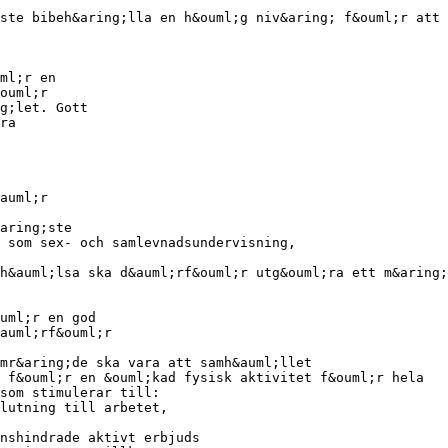
ste bibeh&aring;lla en h&ouml;g niv&aring; f&ouml;r att 
ml;r en
ouml;r
g;let. Gott
ra
auml;r
aring;ste
 som sex- och samlevnadsundervisning,
h&auml;lsa ska d&auml;rf&ouml;r utg&ouml;ra ett m&aring;
uml;r en god
auml;rf&ouml;r
mr&aring;de ska vara att samh&auml;llet
 f&ouml;r en &ouml;kad fysisk aktivitet f&ouml;r hela
 som stimulerar till:
lutning till arbetet,
nshindrade aktivt erbjuds