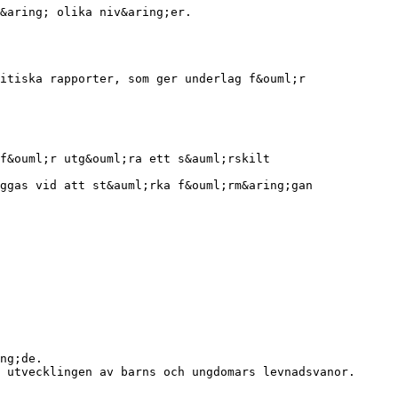
&aring; olika niv&aring;er.
itiska rapporter, som ger underlag f&ouml;r
f&ouml;r utg&ouml;ra ett s&auml;rskilt
ggas vid att st&auml;rka f&ouml;rm&aring;gan
ng;de.
 utvecklingen av barns och ungdomars levnadsvanor.