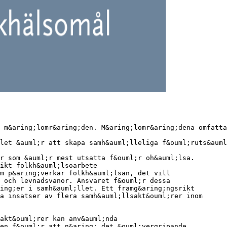
 m&aring;lomr&aring;den. M&aring;lomr&aring;dena omfatta
let &auml;r att skapa samh&auml;lleliga f&ouml;ruts&auml
r som &auml;r mest utsatta f&ouml;r oh&auml;lsa.
ikt folkh&auml;lsoarbete
m p&aring;verkar folkh&auml;lsan, det vill
 och levnadsvanor. Ansvaret f&ouml;r dessa
ing;er i samh&auml;llet. Ett framg&aring;ngsrikt
a insatser av flera samh&auml;llsakt&ouml;rer inom
akt&ouml;rer kan anv&auml;nda
en f&ouml;r att n&aring; det &ouml;vergripande