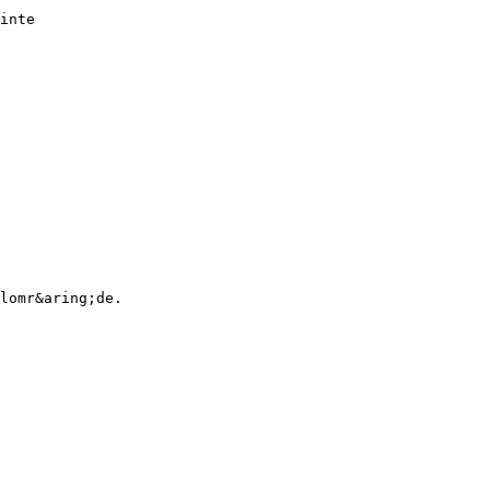
inte
lomr&aring;de.