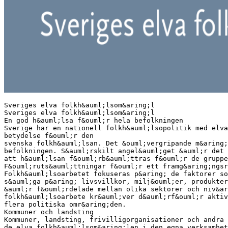
Sveriges elva folkh&auml;lsom&aring;l
Sveriges elva folkh&auml;lsom&aring;l
En god h&auml;lsa f&ouml;r hela befolkningen
Sverige har en nationell folkh&auml;lsopolitik med elva
betydelse f&ouml;r den
svenska folkh&auml;lsan. Det &ouml;vergripande m&aring;
befolkningen. S&auml;rskilt angel&auml;get &auml;r det
att h&auml;lsan f&ouml;rb&auml;ttras f&ouml;r de gruppe
F&ouml;ruts&auml;ttningar f&ouml;r ett framg&aring;ngsr
Folkh&auml;lsoarbetet fokuseras p&aring; de faktorer so
s&auml;ga p&aring; livsvillkor, milj&ouml;er, produkter
&auml;r f&ouml;rdelade mellan olika sektorer och niv&ar
folkh&auml;lsoarbete kr&auml;ver d&auml;rf&ouml;r aktiv
flera politiska omr&aring;den.
Kommuner och landsting
Kommuner, landsting, frivilligorganisationer och andra 
de elva folkh&auml;lsom&aring;len i den egna verksamhet