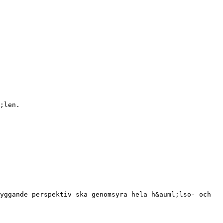
;len.
yggande perspektiv ska genomsyra hela h&auml;lso- och