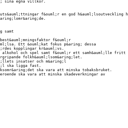
g; sina egna villkor.
uts&auml;ttningar f&ouml;r en god h&auml;lsoutveckling h
&aring;lomr&aring;de.
g samt
best&auml;mningsfaktor f&ouml;r
ml;lsa. Ett &ouml;kat fokus p&aring; dessa
;rdes kopplingar kr&auml;vs.
, alkohol och spel samt f&ouml;r ett samh&auml;lle fritt 
rgripande folkh&auml;lsom&aring;let.
;llets insatser och m&aring;l
;l ska ligga fast.
ksomr&aring;det ska vara att minska tobaksbruket.
eroende ska vara att minska skadeverkningar av