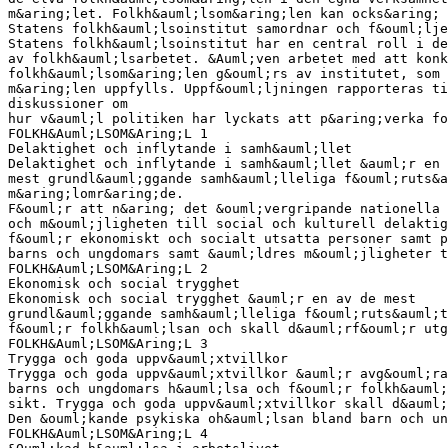
m&aring;let. Folkh&auml;lsom&aring;len kan ocks&aring; 
Statens folkh&auml;lsoinstitut samordnar och f&ouml;lje
Statens folkh&auml;lsoinstitut har en central roll i de
av folkh&auml;lsarbetet. &Auml;ven arbetet med att konk
folkh&auml;lsom&aring;len g&ouml;rs av institutet, som 
m&aring;len uppfylls. Uppf&ouml;ljningen rapporteras ti
diskussioner om
hur v&auml;l politiken har lyckats att p&aring;verka fo
FOLKH&Auml;LSOM&Aring;L 1
Delaktighet och inflytande i samh&auml;llet
Delaktighet och inflytande i samh&auml;llet &auml;r en 
mest grundl&auml;ggande samh&auml;lleliga f&ouml;ruts&a
m&aring;lomr&aring;de.
F&ouml;r att n&aring; det &ouml;vergripande nationella 
och m&ouml;jligheten till social och kulturell delaktig
f&ouml;r ekonomiskt och socialt utsatta personer samt p
barns och ungdomars samt &auml;ldres m&ouml;jligheter t
FOLKH&Auml;LSOM&Aring;L 2
Ekonomisk och social trygghet
Ekonomisk och social trygghet &auml;r en av de mest
grundl&auml;ggande samh&auml;lleliga f&ouml;ruts&auml;t
f&ouml;r folkh&auml;lsan och skall d&auml;rf&ouml;r utg
FOLKH&Auml;LSOM&Aring;L 3
Trygga och goda uppv&auml;xtvillkor
Trygga och goda uppv&auml;xtvillkor &auml;r avg&ouml;ra
barns och ungdomars h&auml;lsa och f&ouml;r folkh&auml;
sikt. Trygga och goda uppv&auml;xtvillkor skall d&auml;
Den &ouml;kande psykiska oh&auml;lsan bland barn och un
FOLKH&Auml;LSOM&Aring;L 4