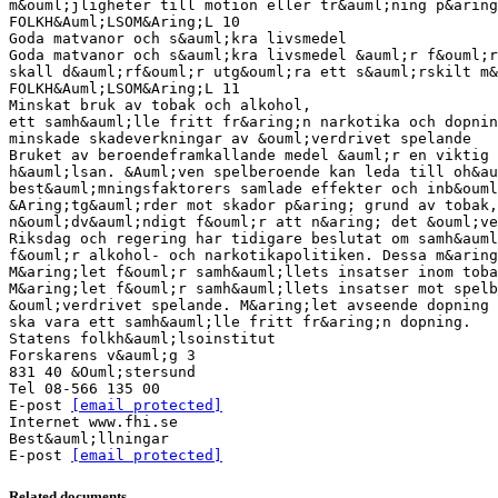
m&ouml;jligheter till motion eller tr&auml;ning p&arin
FOLKH&Auml;LSOM&Aring;L 10
Goda matvanor och s&auml;kra livsmedel
Goda matvanor och s&auml;kra livsmedel &auml;r f&ouml;r
skall d&auml;rf&ouml;r utg&ouml;ra ett s&auml;rskilt m
FOLKH&Auml;LSOM&Aring;L 11
Minskat bruk av tobak och alkohol,
ett samh&auml;lle fritt fr&aring;n narkotika och dopnin
minskade skadeverkningar av &ouml;verdrivet spelande
Bruket av beroendeframkallande medel &auml;r en viktig 
h&auml;lsan. &Auml;ven spelberoende kan leda till oh&au
best&auml;mningsfaktorers samlade effekter och inb&ouml
&Aring;tg&auml;rder mot skador p&aring; grund av tobak
n&ouml;dv&auml;ndigt f&ouml;r att n&aring; det &ouml;ve
Riksdag och regering har tidigare beslutat om samh&auml
f&ouml;r alkohol- och narkotikapolitiken. Dessa m&aring
M&aring;let f&ouml;r samh&auml;llets insatser inom toba
M&aring;let f&ouml;r samh&auml;llets insatser mot spelb
&ouml;verdrivet spelande. M&aring;let avseende dopning
ska vara ett samh&auml;lle fritt fr&aring;n dopning.
Statens folkh&auml;lsoinstitut
Forskarens v&auml;g 3
831 40 &Ouml;stersund
Tel 08-566 135 00
E-post
[email protected]
Internet www.fhi.se
Best&auml;llningar
E-post
[email protected]
Related documents