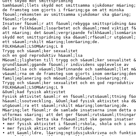
Gott skydd mot smittspridning
Samh&auml;llets skydd mot smittsamma sjukdomar m&aring;
de framsteg som gjorts i fr&aring;ga om att minska
f&ouml;rekomsten av smittsamma sjukdomar ska g&aring;
f&ouml;rlorade.
Insatser f&ouml;r att f&ouml;rebygga smittspridning &au
del av folkh&auml;lsoarbetet och d&auml;rmed viktigt f&
att n&aring; det &ouml;vergripande folkh&auml;lsom&arin
skydd mot smittspridning ska d&auml;rf&ouml;r utg&ouml;
ett s&auml;rskilt m&aring;lomr&aring;de.
FOLKH&Auml;LSOM&Aring;L 8
Trygg och s&auml;ker sexualitet
och en god reproduktiv h&auml;lsa
M&ouml;jligheten till trygg och s&auml;ker sexualitet &
grundl&auml;ggande f&ouml;r individens upplevelse av
h&auml;lsa och v&auml;lbefinnande och samh&auml;llet m&
v&auml;rna om de framsteg som gjorts inom omr&aring;den
familjeplanering och m&ouml;drah&auml;lsov&aring;rd.
Trygg och s&auml;ker sexualitet och en god reproduktiv 
FOLKH&Auml;LSOM&Aring;L 9
&Ouml;kad fysisk aktivitet
Fysisk aktivitet &auml;r en f&ouml;ruts&auml;ttning f&o
h&auml;lsoutveckling. &Ouml;kad fysisk aktivitet ska d&
utg&ouml;ra ett s&auml;rskilt m&aring;lomr&aring;de.
M&aring;let f&ouml;r de samlade insatserna inom detta o
utformas s&aring; att det ger f&ouml;ruts&auml;ttningar
befolkningen. Detta ska fr&auml;mst ske genom insatser
• mer fysisk aktivitet i f&ouml;rskola, skola och i ans
• mer fysisk aktivitet under fritiden,
• att &auml;ldre, l&aring;ngtidssjukskrivna och funktio