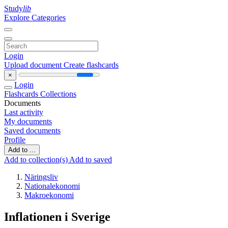
Study
lib
Explore Categories
Login
Upload document
Create flashcards
×
Login
Flashcards
Collections
Documents
Last activity
My documents
Saved documents
Profile
Add to ...
Add to collection(s)
Add to saved
Näringsliv
Nationalekonomi
Makroekonomi
Inflationen i Sverige