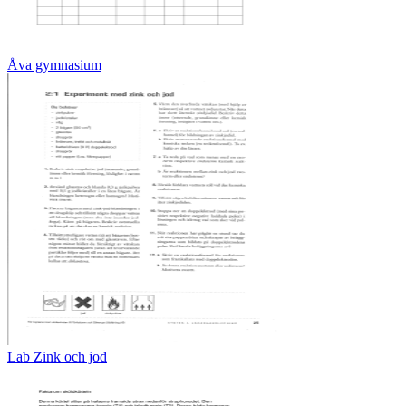
Åva gymnasium
Lab Zink och jod