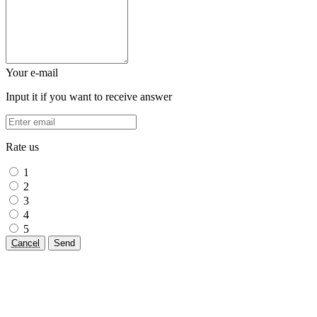
Your e-mail
Input it if you want to receive answer
Rate us
1
2
3
4
5
Cancel
Send