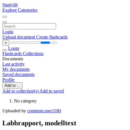
Study
lib
Explore Categories
Login
Upload document
Create flashcards
×
Login
Flashcards
Collections
Documents
Last activity
My documents
Saved documents
Profile
Add to ...
Add to collection(s)
Add to saved
No category
Uploaded by
common.user1180
Labbrapport, modelltext