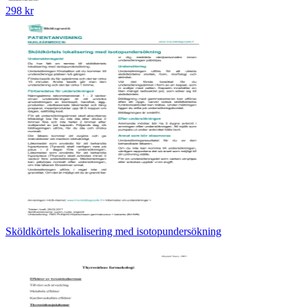
298 kr
Sköldkörtels lokalisering med isotopundersökning