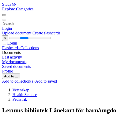
Study
lib
Explore Categories
Login
Upload document
Create flashcards
×
Login
Flashcards
Collections
Documents
Last activity
My documents
Saved documents
Profile
Add to ...
Add to collection(s)
Add to saved
Vetenskap
Health Science
Pediatrik
Lerums bibliotek Lånekort för barn/ungd