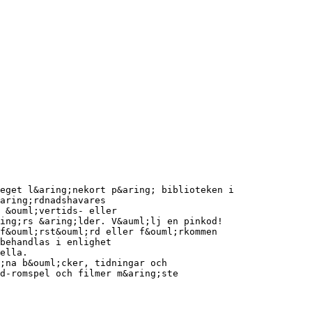
eget l&aring;nekort p&aring; biblioteken i
aring;rdnadshavares
 &ouml;vertids- eller
ing;rs &aring;lder. V&auml;lj en pinkod!
f&ouml;rst&ouml;rd eller f&ouml;rkommen
 behandlas i enlighet
ella.
;na b&ouml;cker, tidningar och
d-romspel och filmer m&aring;ste