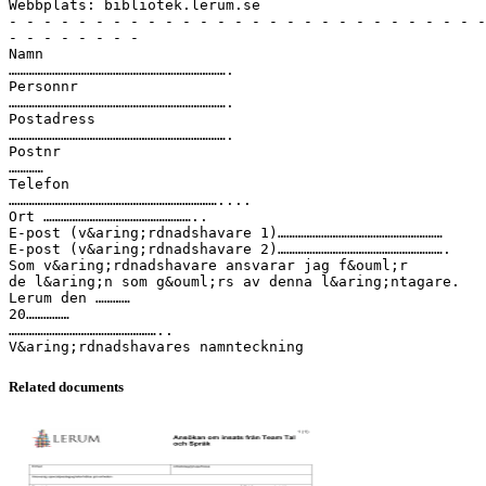
Webbplats: bibliotek.lerum.se
- - - - - - - - - - - - - - - - - - - - - - - - - - - -
- - - - - - - -
Namn
………………………………………………………………….
Personnr
………………………………………………………………….
Postadress
………………………………………………………………….
Postnr
…………
Telefon
………………………………………………………………....
Ort ……………………………………………..
E-post (v&aring;rdnadshavare 1)…………………………………………………
E-post (v&aring;rdnadshavare 2)………………………………………………….
Som v&aring;rdnadshavare ansvarar jag f&ouml;r
de l&aring;n som g&ouml;rs av denna l&aring;ntagare.
Lerum den …………
20……………
……………………………………………..
Related documents