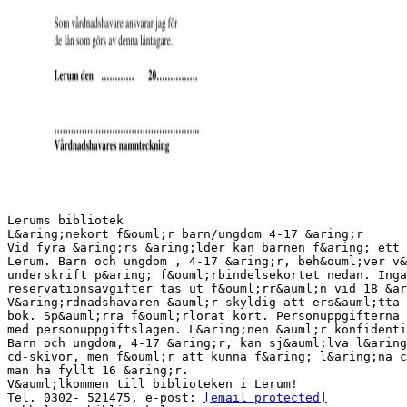
Lerums bibliotek
L&aring;nekort f&ouml;r barn/ungdom 4-17 &aring;r
Vid fyra &aring;rs &aring;lder kan barnen f&aring; ett 
Lerum. Barn och ungdom , 4-17 &aring;r, beh&ouml;ver v&
underskrift p&aring; f&ouml;rbindelsekortet nedan. Inga
reservationsavgifter tas ut f&ouml;rr&auml;n vid 18 &ar
V&aring;rdnadshavaren &auml;r skyldig att ers&auml;tta 
bok. Sp&auml;rra f&ouml;rlorat kort. Personuppgifterna
med personuppgiftslagen. L&aring;nen &auml;r konfidenti
Barn och ungdom, 4-17 &aring;r, kan sj&auml;lva l&aring
cd-skivor, men f&ouml;r att kunna f&aring; l&aring;na c
man ha fyllt 16 &aring;r.
V&auml;lkommen till biblioteken i Lerum!
Tel. 0302- 521475, e-post:
[email protected]