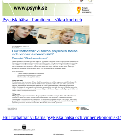
Psykisk hälsa i framtiden – säkra kort och
Hur förbättrar vi barns psykiska hälsa och vinner ekonomiskt?