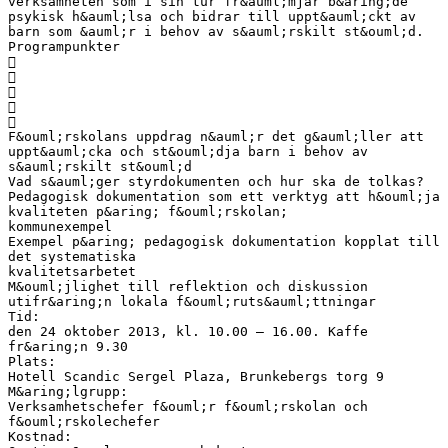
verksamheten som i sin tur fr&auml;mjar b&aring;de
psykisk h&auml;lsa och bidrar till uppt&auml;ckt av
barn som &auml;r i behov av s&auml;rskilt st&ouml;d.
Programpunkter





F&ouml;rskolans uppdrag n&auml;r det g&auml;ller att
uppt&auml;cka och st&ouml;dja barn i behov av
s&auml;rskilt st&ouml;d
Vad s&auml;ger styrdokumenten och hur ska de tolkas?
Pedagogisk dokumentation som ett verktyg att h&ouml;ja
kvaliteten p&aring; f&ouml;rskolan;
kommunexempel
Exempel p&aring; pedagogisk dokumentation kopplat till
det systematiska
kvalitetsarbetet
M&ouml;jlighet till reflektion och diskussion
utifr&aring;n lokala f&ouml;ruts&auml;ttningar
Tid:
den 24 oktober 2013, kl. 10.00 – 16.00. Kaffe
fr&aring;n 9.30
Plats:
Hotell Scandic Sergel Plaza, Brunkebergs torg 9
M&aring;lgrupp:
Verksamhetschefer f&ouml;r f&ouml;rskolan och
f&ouml;rskolechefer
Kostnad: