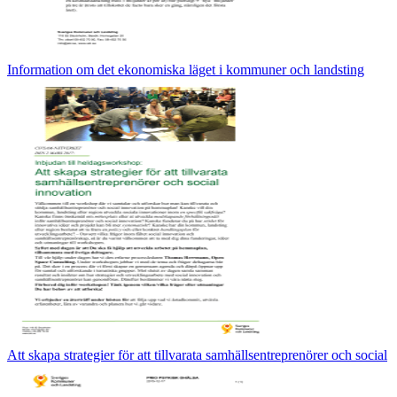
Information om det ekonomiska läget i kommuner och landsting
Att skapa strategier för att tillvarata samhällsentreprenörer och social