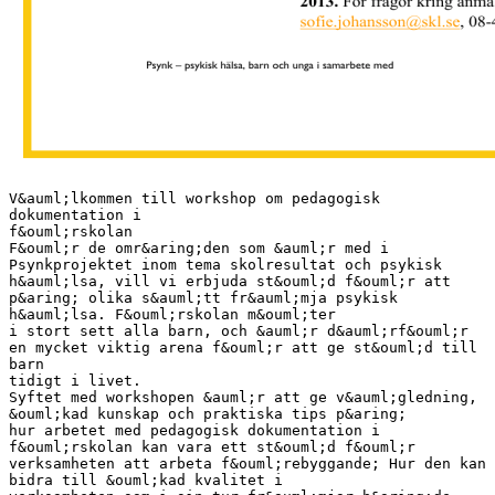
V&auml;lkommen till workshop om pedagogisk
dokumentation i
f&ouml;rskolan
F&ouml;r de omr&aring;den som &auml;r med i
Psynkprojektet inom tema skolresultat och psykisk
h&auml;lsa, vill vi erbjuda st&ouml;d f&ouml;r att
p&aring; olika s&auml;tt fr&auml;mja psykisk
h&auml;lsa. F&ouml;rskolan m&ouml;ter
i stort sett alla barn, och &auml;r d&auml;rf&ouml;r
en mycket viktig arena f&ouml;r att ge st&ouml;d till
barn
tidigt i livet.
Syftet med workshopen &auml;r att ge v&auml;gledning,
&ouml;kad kunskap och praktiska tips p&aring;
hur arbetet med pedagogisk dokumentation i
f&ouml;rskolan kan vara ett st&ouml;d f&ouml;r
verksamheten att arbeta f&ouml;rebyggande; Hur den kan
bidra till &ouml;kad kvalitet i