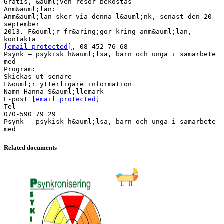
Gratis, &auml;ven resor bekostas
Anm&auml;lan:
Anm&auml;lan sker via denna l&auml;nk, senast den 20
september
2013. F&ouml;r fr&aring;gor kring anm&auml;lan,
[email protected]
, 08-452 76 68
Psynk – psykisk h&auml;lsa, barn och unga i samarbete
med
Program:
Skickas ut senare
F&ouml;r ytterligare information
Namn Hanna S&auml;llemark
E-post
[email protected]
Tel
070-590 79 29
Psynk – psykisk h&auml;lsa, barn och unga i samarbete
Related documents