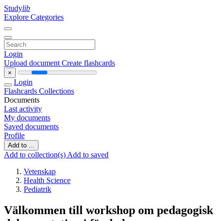
Study
lib
Explore Categories
Login
Upload document
Create flashcards
×
Login
Flashcards
Collections
Documents
Last activity
My documents
Saved documents
Profile
Add to ...
Add to collection(s)
Add to saved
Vetenskap
Health Science
Pediatrik
Välkommen till workshop om pedagogisk