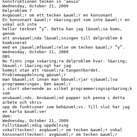
konstruktionen tecken in ”aeuio”
Wednesday, October 21, 2009
Delproblem 7
Avg&ouml;r om ett tecken &auml;r en konsonant
En konsonant &auml;r n&aring;got som inte &auml;r en
vokal och inte
heller tecknet ”y”. Detta kan jag l&ouml;sa bums,
genom
att anv&auml;nda l&ouml;sningen till delproblem 6
kombinerat
med en j&auml;mf&ouml;relse om tecken &auml;r ”y”.
Wednesday, October 21, 2009
OBS
Nu finns inga sv&aring;ra delproblem kvar. S&aring;
h&auml;r l&aring;ngt har jag
kommit utan att r&ouml;ra tangentbordet.
Problemuppdelning g&ouml;r
man b&auml;st innan man b&ouml;rjar sj&auml;lva
programmeringen. Den &auml;r
i stort oberoende av vilket programmeringsspr&aring;k
som
anv&auml;nds. Anv&auml;nd papper och penna i detta
arbete och skriv
upp de funktioner som beh&ouml;vs. Till slut har jag
en karta &ouml;ver
dem:
Wednesday, October 21, 2009
Fullst&auml;ndig uppdelning
vokal(tecken): avg&ouml;r om tecken &auml;r vokal
konsonant(tecken): avg&ouml;r om tecken &auml;r