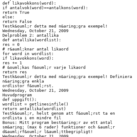
def likavokkons(word):
if antalvok(word)==antalkons(word):
return True
else:
return False
Testk&ouml;r detta med n&aring;gra exempel!
Wednesday, October 21, 2009
Delproblem 2: antallika
def antallika(wordlist):
res = 0
# r&auml;knar antal likaord
for word in wordlist:
if likavokkons(word):
res += 1
# &ouml;kas f&ouml;r varje likaord
return res
Testk&ouml;r detta med n&aring;gra exempel! Definiera
n&aring;gra enkla
ordlistor f&ouml;rst.
Wednesday, October 21, 2009
Huvudprogram
def uppgift():
wordlist = getlinesinfile()
return antallika(wordlist)
Testk&ouml;r, helst genom att f&ouml;rst ta en
ordlista i en mindre fil
Bonus: Mitt program best&aring;r av ett antal
sm&aring; (max 6 rader) funktioner och &auml;r
d&auml;rf&ouml;r l&auml;ttbegripligt!
Wednesday, October 21, 2009