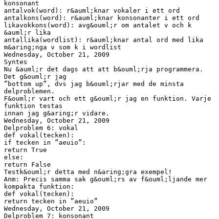
konsonant
antalvok(word): r&auml;knar vokaler i ett ord
antalkons(word): r&auml;knar konsonanter i ett ord
likavokkons(word): avg&ouml;r om antalet v och k
&auml;r lika
antallika(wordlist): r&auml;knar antal ord med lika
m&aring;nga v som k i wordlist
Wednesday, October 21, 2009
Syntes
Nu &auml;r det dags att att b&ouml;rja programmera.
Det g&ouml;r jag
”bottom up”, dvs jag b&ouml;rjar med de minsta
delproblemen.
F&ouml;r vart och ett g&ouml;r jag en funktion. Varje
funktion testas
innan jag g&aring;r vidare.
Wednesday, October 21, 2009
Delproblem 6: vokal
def vokal(tecken):
if tecken in ”aeuio”:
return True
else:
return False
Testk&ouml;r detta med n&aring;gra exempel!
Anm: Precis samma sak g&ouml;rs av f&ouml;ljande mer
kompakta funktion:
def vokal(tecken):
return tecken in ”aeuio”
Wednesday, October 21, 2009
Delproblem 7: konsonant