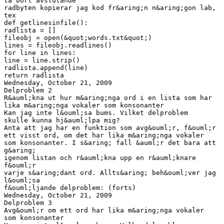
ta bort avslutande
radbyten kopierar jag kod fr&aring;n n&aring;gon lab,
tex
def getlinesinfile():
radlista = []
fileobj = open(&quot;words.txt&quot;)
lines = fileobj.readlines()
for line in lines:
line = line.strip()
radlista.append(line)
return radlista
Wednesday, October 21, 2009
Delproblem 2
R&auml;kna ut hur m&aring;nga ord i en lista som har
lika m&aring;nga vokaler som konsonanter
Kan jag inte l&ouml;sa bums. Vilket delproblem
skulle kunna hj&auml;lpa mig?
Anta att jag har en funktion som avg&ouml;r, f&ouml;r
ett visst ord, om det har lika m&aring;nga vokaler
som konsonanter. I s&aring; fall &auml;r det bara att
g&aring;
igenom listan och r&auml;kna upp en r&auml;knare
f&ouml;r
varje s&aring;dant ord. Allts&aring; beh&ouml;ver jag
l&ouml;sa
f&ouml;ljande delproblem: (forts)
Wednesday, October 21, 2009
Delproblem 3
Avg&ouml;r om ett ord har lika m&aring;nga vokaler
som konsonanter