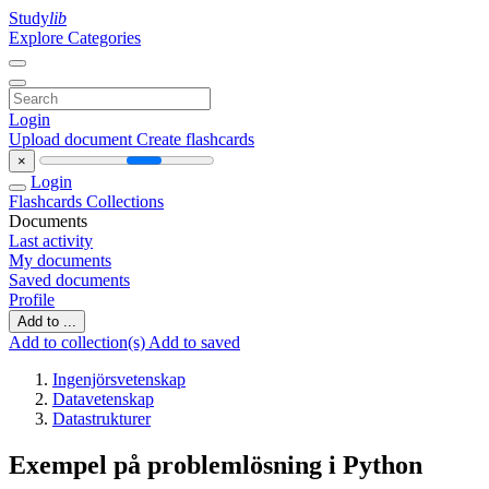
Study
lib
Explore Categories
Login
Upload document
Create flashcards
×
Login
Flashcards
Collections
Documents
Last activity
My documents
Saved documents
Profile
Add to ...
Add to collection(s)
Add to saved
Ingenjörsvetenskap
Datavetenskap
Datastrukturer
Exempel på problemlösning i Python