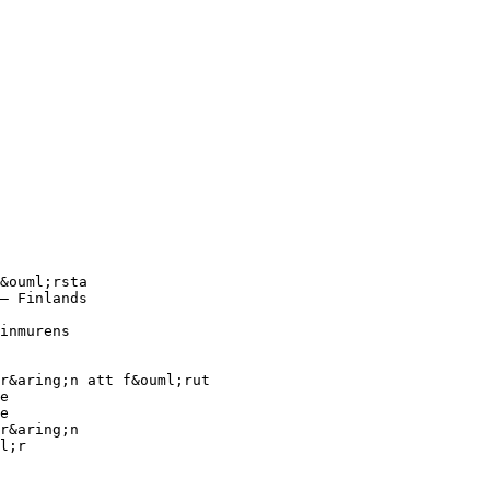
&ouml;rsta
– Finlands
inmurens
r&aring;n att f&ouml;rut
e
e
r&aring;n
l;r