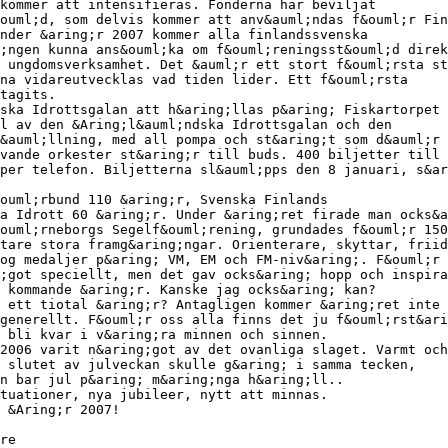
kommer att intensifieras. Fonderna har beviljat
ouml;d, som delvis kommer att anv&auml;ndas f&ouml;r Fin
nder &aring;r 2007 kommer alla finlandssvenska
;ngen kunna ans&ouml;ka om f&ouml;reningsst&ouml;d direk
 ungdomsverksamhet. Det &auml;r ett stort f&ouml;rsta st
na vidareutvecklas vad tiden lider. Ett f&ouml;rsta
tagits.
ska Idrottsgalan att h&aring;llas p&aring; Fiskartorpet 
l av den &Aring;l&auml;ndska Idrottsgalan och den
&auml;llning, med all pompa och st&aring;t som d&auml;r 
vande orkester st&aring;r till buds. 400 biljetter till 
per telefon. Biljetterna sl&auml;pps den 8 januari, s&ar
ouml;rbund 110 &aring;r, Svenska Finlands
a Idrott 60 &aring;r. Under &aring;ret firade man ocks&a
ouml;rneborgs Segelf&ouml;rening, grundades f&ouml;r 150
tare stora framg&aring;ngar. Orienterare, skyttar, friid
og medaljer p&aring; VM, EM och FM-niv&aring;. F&ouml;r 
;got speciellt, men det gav ocks&aring; hopp och inspira
 kommande &aring;r. Kanske jag ocks&aring; kan?
 ett tiotal &aring;r? Antagligen kommer &aring;ret inte 
generellt. F&ouml;r oss alla finns det ju f&ouml;rst&ari
 bli kvar i v&aring;ra minnen och sinnen.
2006 varit n&aring;got av det ovanliga slaget. Varmt och
m slutet av julveckan skulle g&aring; i samma tecken,
en bar jul p&aring; m&aring;nga h&aring;ll..
tuationer, nya jubileer, nytt att minnas.
 &Aring;r 2007!
re