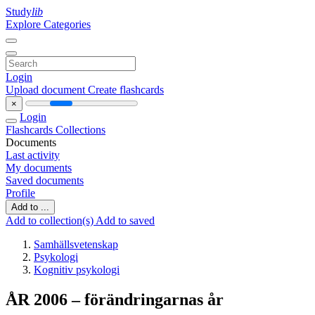
Study
lib
Explore Categories
Login
Upload document
Create flashcards
×
Login
Flashcards
Collections
Documents
Last activity
My documents
Saved documents
Profile
Add to ...
Add to collection(s)
Add to saved
Samhällsvetenskap
Psykologi
Kognitiv psykologi
ÅR 2006 – förändringarnas år