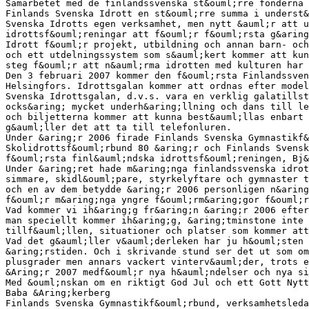
Samarbetet med de finlandssvenska st&ouml;rre fonderna 
Finlands Svenska Idrott en st&ouml;rre summa i underst&
Svenska Idrotts egen verksamhet, men nytt &auml;r att u
idrottsf&ouml;reningar att f&ouml;r f&ouml;rsta g&aring
Idrott f&ouml;r projekt, utbildning och annan barn- och
och ett utdelningssystem som s&auml;kert kommer att kun
steg f&ouml;r att n&auml;rma idrotten med kulturen har 
Den 3 februari 2007 kommer den f&ouml;rsta Finlandssven
Helsingfors. Idrottsgalan kommer att ordnas efter model
Svenska Idrottsgalan, d.v.s. vara en verklig galatillst
ocks&aring; mycket underh&aring;llning och dans till le
och biljetterna kommer att kunna best&auml;llas enbart 
g&auml;ller det att ta till telefonluren.
Under &aring;r 2006 firade Finlands Svenska Gymnastikf&
Skolidrottsf&ouml;rbund 80 &aring;r och Finlands Svensk
f&ouml;rsta finl&auml;ndska idrottsf&ouml;reningen, Bj&
Under &aring;ret hade m&aring;nga finlandssvenska idrot
simmare, skidl&ouml;pare, styrkelyftare och gymnaster t
och en av dem betydde &aring;r 2006 personligen n&aring
f&ouml;r m&aring;nga yngre f&ouml;rm&aring;gor f&ouml;r
Vad kommer vi ih&aring;g fr&aring;n &aring;r 2006 efter
man speciellt kommer ih&aring;g, &aring;tminstone inte 
tillf&auml;llen, situationer och platser som kommer att
Vad det g&auml;ller v&auml;derleken har ju h&ouml;sten 
&aring;rstiden. Och i skrivande stund ser det ut som o
plusgrader men annars vackert vinterv&auml;der, trots 
&Aring;r 2007 medf&ouml;r nya h&auml;ndelser och nya si
Med &ouml;nskan om en riktigt God Jul och ett Gott Nytt
Baba &Aring;kerberg
Finlands Svenska Gymnastikf&ouml;rbund, verksamhetsleda