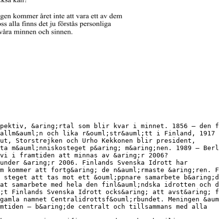
pektiv, &aring;rtal som blir kvar i minnet. 1856 – den f
allm&auml;n och lika r&ouml;str&auml;tt i Finland, 1917 
ut, Storstrejken och Urho Kekkonen blir president,
ta m&auml;nniskosteget p&aring; m&aring;nen. 1989 – Berl
 vi i framtiden att minnas av &aring;r 2006?
under &aring;r 2006. Finlands Svenska Idrott har
m kommer att fortg&aring; de n&auml;rmaste &aring;ren. F
 steget att tas mot ett &ouml;ppnare samarbete b&aring;d
at samarbete med hela den finl&auml;ndska idrotten och d
;t Finlands Svenska Idrott ocks&aring; att avst&aring; f
gamla namnet Centralidrottsf&ouml;rbundet. Meningen &aum
mtiden – b&aring;de centralt och tillsammans med alla