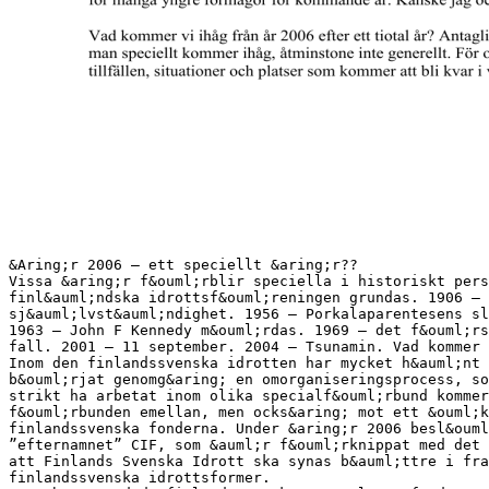
&Aring;r 2006 – ett speciellt &aring;r??
Vissa &aring;r f&ouml;rblir speciella i historiskt pers
finl&auml;ndska idrottsf&ouml;reningen grundas. 1906 – 
sj&auml;lvst&auml;ndighet. 1956 – Porkalaparentesens sl
1963 – John F Kennedy m&ouml;rdas. 1969 – det f&ouml;rs
fall. 2001 – 11 september. 2004 – Tsunamin. Vad kommer
Inom den finlandssvenska idrotten har mycket h&auml;nt 
b&ouml;rjat genomg&aring; en omorganiseringsprocess, so
strikt ha arbetat inom olika specialf&ouml;rbund kommer
f&ouml;rbunden emellan, men ocks&aring; mot ett &ouml;k
finlandssvenska fonderna. Under &aring;r 2006 besl&ouml
”efternamnet” CIF, som &auml;r f&ouml;rknippat med det 
att Finlands Svenska Idrott ska synas b&auml;ttre i fra
finlandssvenska idrottsformer.