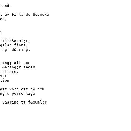
lands
t av Finlands Svenska
eg,
i
tillh&ouml;r,
galan finns,
ing; d&aring;
ring; att den
 &aring;r sedan.
rottare,
var
tion
att vara ett av dem
ng;s personliga
 v&aring;tt f&ouml;r