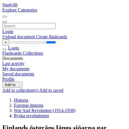
Study
lib
Explore Categories
Login
Upload document
Create flashcards
×
Login
Flashcards
Collections
Documents
Last activity
My documents
Saved documents
Profile
Add to ...
Add to collection(s)
Add to saved
Historia
Europas historia
War And Revolution (1914-1938)
Ryska revolutionen
Finlands östgräns längs siöarna gar