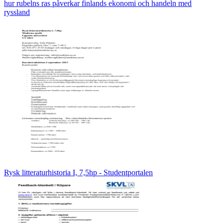
hur rubelns ras påverkar finlands ekonomi och handeln med
ryssland
Rysk litteraturhistoria I, 7,5hp - Studentportalen