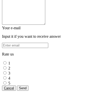
Your e-mail
Input it if you want to receive answer
Rate us
1
2
3
4
5
Cancel
Send