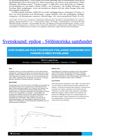
Svensksund: epilog - Sjöhistoriska samfundet