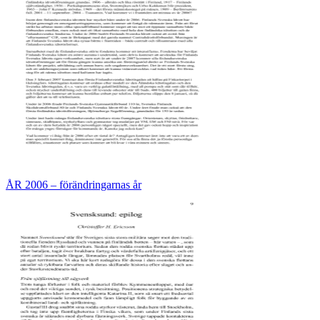
ÅR 2006 – förändringarnas år