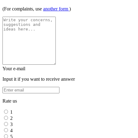
(For complaints, use
another form
)
Your e-mail
Input it if you want to receive answer
Rate us
1
2
3
4
5