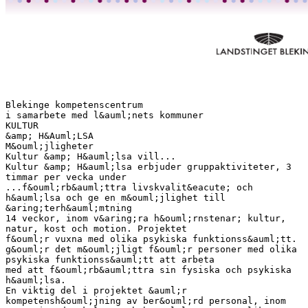
Blekinge kompetenscentrum
i samarbete med l&auml;nets kommuner
KULTUR
&amp; H&Auml;LSA
M&ouml;jligheter
Kultur &amp; H&auml;lsa vill...
Kultur &amp; H&auml;lsa erbjuder gruppaktiviteter, 3
timmar per vecka under
...f&ouml;rb&auml;ttra livskvalit&eacute; och
h&auml;lsa och ge en m&ouml;jlighet till
&aring;terh&auml;mtning
14 veckor, inom v&aring;ra h&ouml;rnstenar; kultur,
natur, kost och motion. Projektet
f&ouml;r vuxna med olika psykiska funktionss&auml;tt.
g&ouml;r det m&ouml;jligt f&ouml;r personer med olika
psykiska funktionss&auml;tt att arbeta
med att f&ouml;rb&auml;ttra sin fysiska och psykiska
h&auml;lsa.
En viktig del i projektet &auml;r
kompetensh&ouml;jning av ber&ouml;rd personal, inom