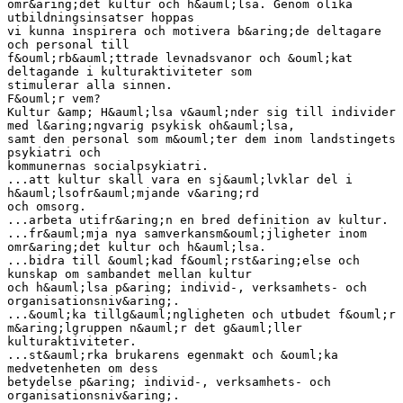
omr&aring;det kultur och h&auml;lsa. Genom olika
utbildningsinsatser hoppas
vi kunna inspirera och motivera b&aring;de deltagare
och personal till
f&ouml;rb&auml;ttrade levnadsvanor och &ouml;kat
deltagande i kulturaktiviteter som
stimulerar alla sinnen.
F&ouml;r vem?
Kultur &amp; H&auml;lsa v&auml;nder sig till individer
med l&aring;ngvarig psykisk oh&auml;lsa,
samt den personal som m&ouml;ter dem inom landstingets
psykiatri och
kommunernas socialpsykiatri.
...att kultur skall vara en sj&auml;lvklar del i
h&auml;lsofr&auml;mjande v&aring;rd
och omsorg.
...arbeta utifr&aring;n en bred definition av kultur.
...fr&auml;mja nya samverkansm&ouml;jligheter inom
omr&aring;det kultur och h&auml;lsa.
...bidra till &ouml;kad f&ouml;rst&aring;else och
kunskap om sambandet mellan kultur
och h&auml;lsa p&aring; individ-, verksamhets- och
organisationsniv&aring;.
...&ouml;ka tillg&auml;ngligheten och utbudet f&ouml;r
m&aring;lgruppen n&auml;r det g&auml;ller
kulturaktiviteter.
...st&auml;rka brukarens egenmakt och &ouml;ka
medvetenheten om dess
betydelse p&aring; individ-, verksamhets- och
organisationsniv&aring;.