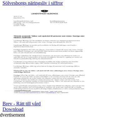
Sölvesborgs näringsliv i siffror
Brev - Rätt till vård
Download
dvertisement