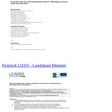
Protokoll 131105 - Landstinget Blekinge