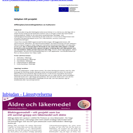
Inbjudan - Länsstyrelserna