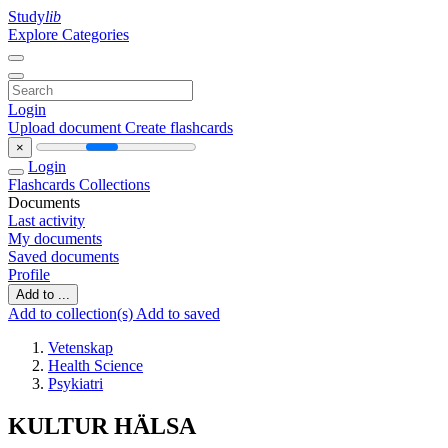
Study
lib
Explore Categories
Login
Upload document
Create flashcards
×
Login
Flashcards
Collections
Documents
Last activity
My documents
Saved documents
Profile
Add to ...
Add to collection(s)
Add to saved
Vetenskap
Health Science
Psykiatri
KULTUR HÄLSA