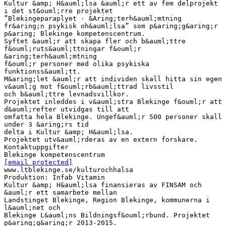
Kultur &amp; H&auml;lsa &auml;r ett av fem delprojekt
i det st&ouml;rre projektet
”Blekingeparaplyet - &Aring;terh&auml;mtning
fr&aring;n psykisk oh&auml;lsa” som p&aring;g&aring;r
p&aring; Blekinge kompetenscentrum.
Syftet &auml;r att skapa fler och b&auml;ttre
f&ouml;ruts&auml;ttningar f&ouml;r
&aring;terh&auml;mtning
f&ouml;r personer med olika psykiska
funktionss&auml;tt.
M&aring;let &auml;r att individen skall hitta sin egen
v&auml;g mot f&ouml;rb&auml;ttrad livsstil
och b&auml;ttre levnadsvillkor.
Projektet inleddes i v&auml;stra Blekinge f&ouml;r att
d&auml;refter utvidgas till att
omfatta hela Blekinge. Ungef&auml;r 500 personer skall
under 3 &aring;rs tid
delta i Kultur &amp; H&auml;lsa.
Projektet utv&auml;rderas av en extern forskare.
Kontaktuppgifter
[email protected]
www.ltblekinge.se/kulturochhalsa
Produktion: Infab Vitamin
Kultur &amp; H&auml;lsa finansieras av FINSAM och
&auml;r ett samarbete mellan
Landstinget Blekinge, Region Blekinge, kommunerna i
l&auml;net och
Blekinge L&auml;ns Bildningsf&ouml;rbund. Projektet