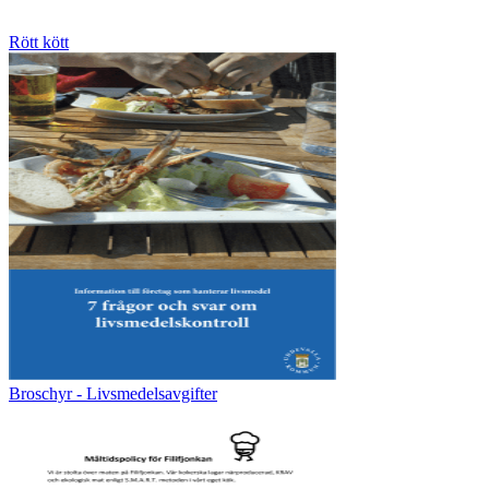
Rött kött
Broschyr - Livsmedelsavgifter