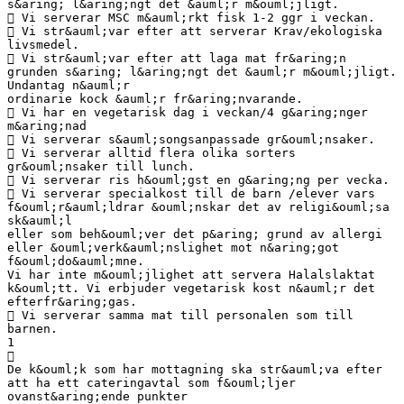
s&aring; l&aring;ngt det &auml;r m&ouml;jligt.
 Vi serverar MSC m&auml;rkt fisk 1-2 ggr i veckan.
 Vi str&auml;var efter att serverar Krav/ekologiska
livsmedel.
 Vi str&auml;var efter att laga mat fr&aring;n
grunden s&aring; l&aring;ngt det &auml;r m&ouml;jligt.
Undantag n&auml;r
ordinarie kock &auml;r fr&aring;nvarande.
 Vi har en vegetarisk dag i veckan/4 g&aring;nger
m&aring;nad
 Vi serverar s&auml;songsanpassade gr&ouml;nsaker.
 Vi serverar alltid flera olika sorters
gr&ouml;nsaker till lunch.
 Vi serverar ris h&ouml;gst en g&aring;ng per vecka.
 Vi serverar specialkost till de barn /elever vars
f&ouml;r&auml;ldrar &ouml;nskar det av religi&ouml;sa
sk&auml;l
eller som beh&ouml;ver det p&aring; grund av allergi
eller &ouml;verk&auml;nslighet mot n&aring;got
f&ouml;do&auml;mne.
Vi har inte m&ouml;jlighet att servera Halalslaktat
k&ouml;tt. Vi erbjuder vegetarisk kost n&auml;r det
efterfr&aring;gas.
 Vi serverar samma mat till personalen som till
barnen.
1

De k&ouml;k som har mottagning ska str&auml;va efter
att ha ett cateringavtal som f&ouml;ljer
ovanst&aring;ende punkter