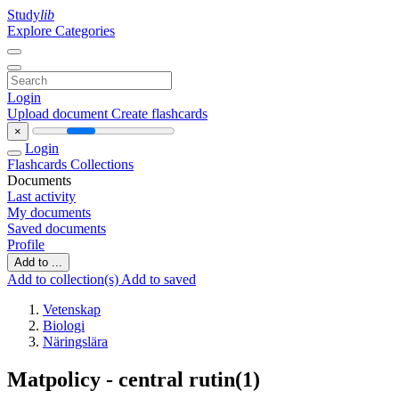
Study
lib
Explore Categories
Login
Upload document
Create flashcards
×
Login
Flashcards
Collections
Documents
Last activity
My documents
Saved documents
Profile
Add to ...
Add to collection(s)
Add to saved
Vetenskap
Biologi
Näringslära
Matpolicy - central rutin(1)