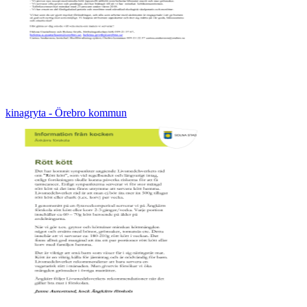
kinagryta - Örebro kommun