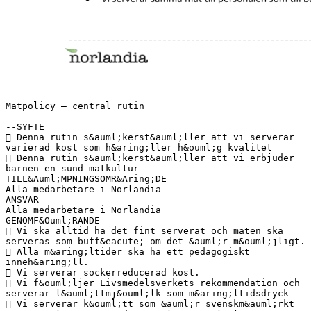
Matpolicy – central rutin
------------------------------------------------------
--SYFTE
 Denna rutin s&auml;kerst&auml;ller att vi serverar
varierad kost som h&aring;ller h&ouml;g kvalitet
 Denna rutin s&auml;kerst&auml;ller att vi erbjuder
barnen en sund matkultur
TILL&Auml;MPNINGSOMR&Aring;DE
Alla medarbetare i Norlandia
ANSVAR
Alla medarbetare i Norlandia
GENOMF&Ouml;RANDE
 Vi ska alltid ha det fint serverat och maten ska
serveras som buff&eacute; om det &auml;r m&ouml;jligt.
 Alla m&aring;ltider ska ha ett pedagogiskt
inneh&aring;ll.
 Vi serverar sockerreducerad kost.
 Vi f&ouml;ljer Livsmedelsverkets rekommendation och
serverar l&auml;ttmj&ouml;lk som m&aring;ltidsdryck
 Vi serverar k&ouml;tt som &auml;r svenskm&auml;rkt