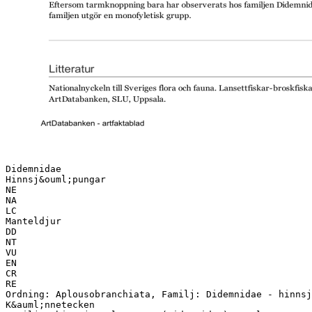
Didemnidae
Hinnsj&ouml;pungar
NE
NA
LC
Manteldjur
DD
NT
VU
EN
CR
RE
Ordning: Aplousobranchiata, Familj: Didemnidae - hinnsj
K&auml;nnetecken