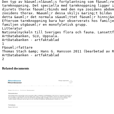
Den typ av k&ouml;nl&ouml;s fortplantning som f&ouml;re
tarmknoppning. Det speciella med tarmknoppning ligger i
djurets thorax f&ouml;rbinds med den nya zooidens abdom
zooidens thorax. N&auml;r dessa skiljs &aring;t bildas 
detta &auml;r det normala s&auml;ttet f&ouml;r hinnsj&
Eftersom tarmknoppning bara har observerats hos familje
familjen utg&ouml;r en monofyletisk grupp.
Litteratur
Nationalnyckeln till Sveriges flora och fauna. Lansettf
ArtDatabanken, SLU, Uppsala.
ArtDatabanken - artfaktablad
1
F&ouml;rfattare
Thomas Stach &amp; Hans G. Hansson 2011 (bearbetad av R
ArtDatabanken - artfaktablad
Related documents