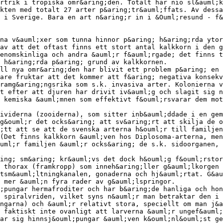
rtrik i tropiska omr&aring;den. Totalt har nio sl&auml;k
kten med totalt 27 arter p&aring;tr&auml;ffats. Av dessa
 i Sverige. Bara en art n&aring;r in i &Ouml;resund - f&
na v&auml;xer som tunna hinnor p&aring; h&aring;rda ytor
av att det oftast finns ett stort antal kalkkorn i den g
enomskinliga och andra &auml;r f&auml;rgade; det finns t
 h&aring;rda p&aring; grund av kalkkornen.
ll nya omr&aring;den har blivit ett problem p&aring; en 
are fruktar att det kommer att f&aring; negativa konsekv
ramg&aring;ngsrika som s.k. invasiva arter. Kolonierna v
t efter att djuren har drivit iv&auml;g och slagit sig n
 kemiska &auml;mnen som effektivt f&ouml;rsvarar dem mot
ividerna (zooiderna), som sitter inb&auml;ddade i en gem
g&ouml;r det ocks&aring; att sv&aring;rt att skilja de o
;tt att se att de svenska arterna h&ouml;r till familjen
(Det finns kalkkorn &auml;ven hos Diplosoma-arterna, men
uml;r familjen &auml;r ocks&aring; de s.k. sidoorganen, 
ing; sm&aring; kr&auml;vs det dock h&ouml;g f&ouml;rstor
 thorax (framkropp) som inneh&aring;ller g&auml;lkorgen 
tsm&auml;ltningkanalen, gonaderna och hj&auml;rtat. G&au
 mer &auml;n fyra rader av g&auml;lspringor.
;pungar hermafroditer och har b&aring;de hanliga och hon
 spiralvriden, vilket syns n&auml;r man betraktar den i 
ngarna) och &auml;r relativt stora, speciellt om man j&a
 faktiskt inte ovanligt att larverna &auml;r ungef&auml;
ar sig hinnsj&ouml;pungar &auml;ven k&ouml;nl&ouml;st ge