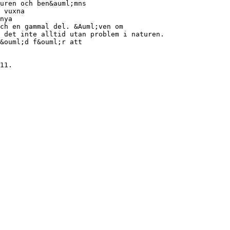
uren och ben&auml;mns
 vuxna
nya
ch en gammal del. &Auml;ven om
 det inte alltid utan problem i naturen.
&ouml;d f&ouml;r att
11.