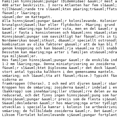
Familjen hinnsj&ouml;pungar (Didemnidae) &auml;r mest a
400 arter beskrivits. I norra Atlanten har fem sl&auml;
tillh&ouml;rande tre sl&auml;kten p&aring;tr&auml;ffats
f&ouml;r l&aring;g
s&ouml;der om Kattegatt.
Alla hinnsj&ouml;pungar &auml;r kolonilevande. Kolonier
brunalgsstj&auml;lkar eller flytdockor. P&aring; grund 
&auml;r m&aring;nga kolonier vita, men en del &auml;r g
&auml;r fasta i konsistensen och k&auml;nns n&auml;stan
Hinnsj&ouml;pungar som oavsiktligt har f&ouml;rts in ti
Nordamerikas &ouml;stkust, d&auml;r speciellt ostronodl
kombination av olika faktorer g&ouml;r att de kan bli f
genom knoppning och kan b&ouml;rja v&auml;xa till snabb
Dessutom kan m&aring;nga arter i familjen uts&ouml;ndra
nya milj&ouml;er.
Hos familjen hinnsj&ouml;pungar &auml;r de enskilda ind
1-2 mm l&aring;nga. Denna miniatyrisering av zooiderna 
f&ouml;r sl&auml;ktet Diplosoma &auml;r det dock l&auml
stort antal typiska kalkkorn i den gemensamma manteln. 
sm&aring; och l&auml;tta att f&ouml;rbise.) Typiskt f&o
sidorna av
framkroppen (thorax). I och med att djuren &auml;r s&ar
Kroppen hos de sm&aring; zooiderna &auml;r indelad i en
(bakkropp) som inneh&aring;ller st&ouml;rre delen av ma
reducerad, och det finns ingen hinnsj&ouml;pung som har
Hinnsj&ouml;pungar &auml;r precis som de flesta sj&ouml
S&auml;desledaren &auml;r hos m&aring;nga arter tydligt
utvecklas i speciella kamrar i kolonin (se artbeskrivni
sm&aring; de fullbildade zooiderna &auml;r. Det &auml;r
Liksom flertalet kolonilevande sj&ouml;pungar fortplant