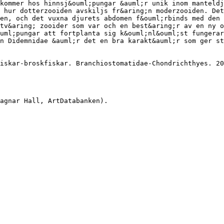
kommer hos hinnsj&ouml;pungar &auml;r unik inom manteldj
 hur dotterzooiden avskiljs fr&aring;n moderzooiden. Det
en, och det vuxna djurets abdomen f&ouml;rbinds med den 
tv&aring; zooider som var och en best&aring;r av en ny o
ouml;pungar att fortplanta sig k&ouml;nl&ouml;st fungerar
n Didemnidae &auml;r det en bra karakt&auml;r som ger st
iskar-broskfiskar. Branchiostomatidae-Chondrichthyes. 20
agnar Hall, ArtDatabanken).