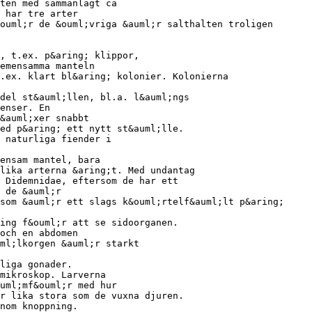
ten med sammanlagt ca
 har tre arter
ouml;r de &ouml;vriga &auml;r salthalten troligen
, t.ex. p&aring; klippor,
emensamma manteln
.ex. klart bl&aring; kolonier. Kolonierna
del st&auml;llen, bl.a. l&auml;ngs
enser. En
&auml;xer snabbt
ed p&aring; ett nytt st&auml;lle.
 naturliga fiender i
ensam mantel, bara
lika arterna &aring;t. Med undantag
 Didemnidae, eftersom de har ett
 de &auml;r
som &auml;r ett slags k&ouml;rtelf&auml;lt p&aring;
ing f&ouml;r att se sidoorganen.
och en abdomen
ml;lkorgen &auml;r starkt
liga gonader.
mikroskop. Larverna
uml;mf&ouml;r med hur
r lika stora som de vuxna djuren.
nom knoppning.