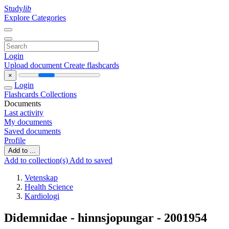
Study
lib
Explore Categories
Login
Upload document
Create flashcards
×
Login
Flashcards
Collections
Documents
Last activity
My documents
Saved documents
Profile
Add to ...
Add to collection(s)
Add to saved
Vetenskap
Health Science
Kardiologi
Didemnidae - hinnsjopungar - 2001954