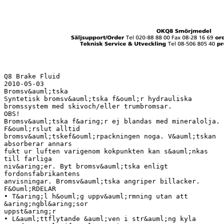
Q8 Brake Fluid
2010-05-03
Bromsv&auml;tska
Syntetisk bromsv&auml;tska f&ouml;r hydrauliska
bromssystem med skivoch/eller trumbromsar.
OBS!
Bromsv&auml;tska f&aring;r ej blandas med mineralolja.
F&ouml;rslut alltid
bromsv&auml;tskef&ouml;rpackningen noga. V&auml;tskan
absorberar annars
fukt ur luften varigenom kokpunkten kan s&auml;nkas
till farliga
niv&aring;er. Byt bromsv&auml;tska enligt
fordonsfabrikantens
anvisningar. Bromsv&auml;tska angriper billacker.
F&Ouml;RDELAR
• T&aring;l h&ouml;g uppv&auml;rmning utan att
&aring;ngbl&aring;sor
uppst&aring;r
• L&auml;ttflytande &auml;ven i str&auml;ng kyla