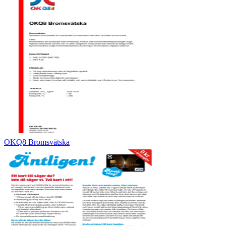
OKQ8 Bromsvätska