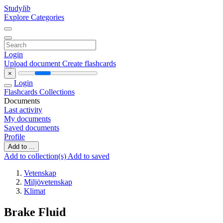
Study
lib
Explore Categories
Login
Upload document
Create flashcards
×
Login
Flashcards
Collections
Documents
Last activity
My documents
Saved documents
Profile
Add to ...
Add to collection(s)
Add to saved
Vetenskap
Miljövetenskap
Klimat
Brake Fluid