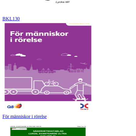
BKL130
För människor i rörelse