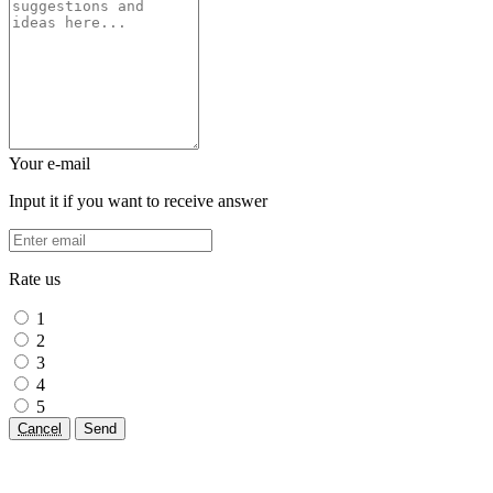
Your e-mail
Input it if you want to receive answer
Rate us
1
2
3
4
5
Cancel
Send