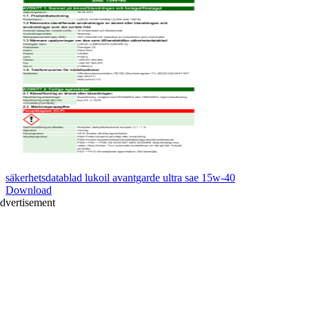
säkerhetsdatablad lukoil avantgarde ultra sae 15w-40
Download
dvertisement