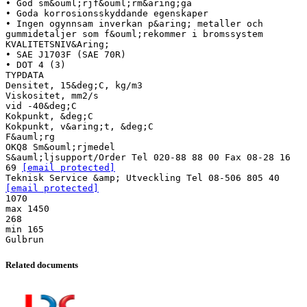
• God sm&ouml;rjf&ouml;rm&aring;ga
• Goda korrosionsskyddande egenskaper
• Ingen ogynnsam inverkan p&aring; metaller och
gummidetaljer som f&ouml;rekommer i bromssystem
KVALITETSNIV&Aring;
• SAE J1703F (SAE 70R)
• DOT 4 (3)
TYPDATA
Densitet, 15&deg;C, kg/m3
Viskositet, mm2/s
vid -40&deg;C
Kokpunkt, &deg;C
Kokpunkt, v&aring;t, &deg;C
F&auml;rg
OKQ8 Sm&ouml;rjmedel
S&auml;ljsupport/Order Tel 020-88 88 00 Fax 08-28 16
69
[email protected]
Teknisk Service &amp; Utveckling Tel 08-506 805 40
[email protected]
1070
max 1450
268
min 165
Related documents