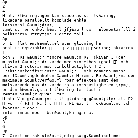
3p
2
4.
Hint: St&aring;ngen kan studeras som tv&aring;
likadana parallellt kopplade enkla
torsionsfj&auml;drar,
samt som en enkel b&ouml;jfj&auml;der. Elementarfall i
balkteorin uttnytjas i detta fall!
3p
5. En flatremv&auml;xel utan glidning har
omslutningsvinklar 1   2     p&aring; skivorna
1
och 2. R1 &auml;r mindre &auml;n R2, skivan 1 (den
minsta) &auml;r drivande med vinkelhastighet 1 och
skivan 2 roterar med vinkelhastighet  2 .
Friktionskoefficienten &auml;r  och remmens massa
per l&auml;ngdenheten &auml;r M rem . Ber&auml;kna den
maximala &ouml;verf&ouml;rbar effekten samt den
motsvarande max drivande rotationshastigheten (rpm),
om den h&ouml;gsta till&aring;ten last i
remmen &auml;r given Fmax .
Hint: Vid gr&auml;ns till glidning g&auml;ller att F2
 Fc  ( F1  Fc ) e   . F1 &auml;r ok&auml;nd och
f&aring;r dock
inte finnas med i ber&auml;kningarna.
5p
3
6.
3p
7. Givet en rak utv&auml;ndig kuggv&auml;xel med