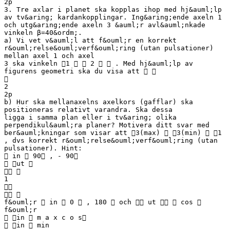
2p
3. Tre axlar i planet ska kopplas ihop med hj&auml;lp
av tv&aring; kardankopplingar. Ing&aring;ende axeln 1
och utg&aring;ende axeln 3 &auml;r avl&auml;nkade
vinkeln β=40&ordm;.
a) Vi vet v&auml;l att f&ouml;r en korrekt
r&ouml;relse&ouml;verf&ouml;ring (utan pulsationer)
mellan axel 1 och axel
3 ska vinkeln 1   2   . Med hj&auml;lp av
figurens geometri ska du visa att  

2
2p
b) Hur ska mellanaxelns axelkors (gafflar) ska
positioneras relativt varandra. Ska dessa
ligga i samma plan eller i tv&aring; olika
perpendikul&auml;ra planer? Motivera ditt svar med
ber&auml;kningar som visar att 3(max)  3(min)  1
, dvs korrekt r&ouml;relse&ouml;verf&ouml;ring (utan
pulsationer). Hint:
 in  90 , - 90
 ut 
 
1

 
f&ouml;r  in  0  , 180  och  ut   cos 
f&ouml;r
 in  m a x c o s
 in  min