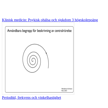
Klinisk medicin: Psykisk ohälsa och sjukdom 3 högskolepoäng
Periodtid, frekvens och vinkelhastighet