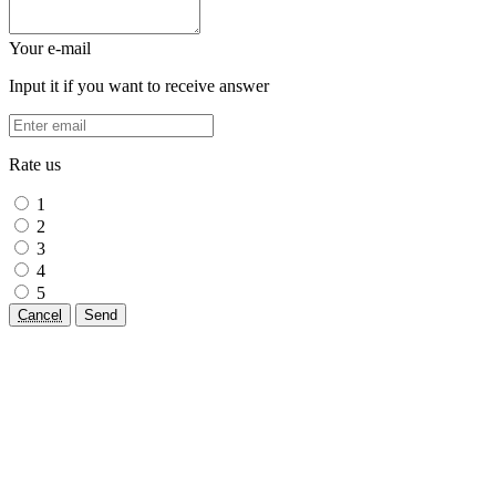
Your e-mail
Input it if you want to receive answer
Rate us
1
2
3
4
5
Cancel
Send