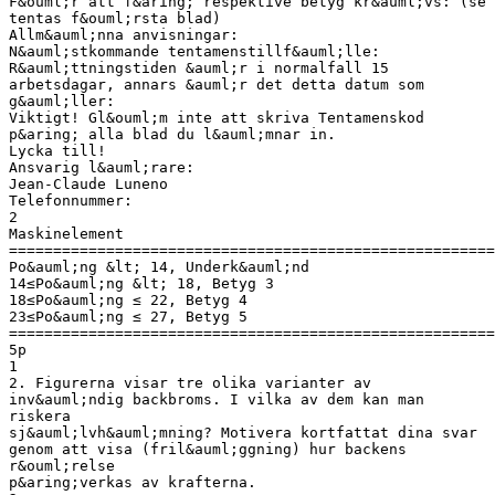
F&ouml;r att f&aring; respektive betyg kr&auml;vs: (se
tentas f&ouml;rsta blad)
Allm&auml;nna anvisningar:
N&auml;stkommande tentamenstillf&auml;lle:
R&auml;ttningstiden &auml;r i normalfall 15
arbetsdagar, annars &auml;r det detta datum som
g&auml;ller:
Viktigt! Gl&ouml;m inte att skriva Tentamenskod
p&aring; alla blad du l&auml;mnar in.
Lycka till!
Ansvarig l&auml;rare:
Jean-Claude Luneno
Telefonnummer:
2
Maskinelement
=======================================================
Po&auml;ng &lt; 14, Underk&auml;nd
14≤Po&auml;ng &lt; 18, Betyg 3
18≤Po&auml;ng ≤ 22, Betyg 4
23≤Po&auml;ng ≤ 27, Betyg 5
=======================================================
5p
1
2. Figurerna visar tre olika varianter av
inv&auml;ndig backbroms. I vilka av dem kan man
riskera
sj&auml;lvh&auml;mning? Motivera kortfattat dina svar
genom att visa (fril&auml;ggning) hur backens
r&ouml;relse
p&aring;verkas av krafterna.