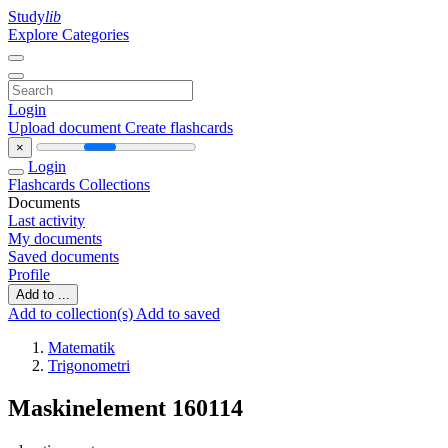
Study
lib
Explore Categories
Login
Upload document
Create flashcards
×
Login
Flashcards
Collections
Documents
Last activity
My documents
Saved documents
Profile
Add to ...
Add to collection(s)
Add to saved
Matematik
Trigonometri
Maskinelement 160114