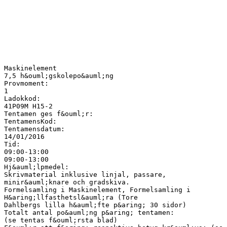
Maskinelement
7,5 h&ouml;gskolepo&auml;ng
Provmoment:
1
Ladokkod:
41P09M H15-2
Tentamen ges f&ouml;r:
TentamensKod:
Tentamensdatum:
14/01/2016
Tid:
09:00-13:00
09:00-13:00
Hj&auml;lpmedel:
Skrivmaterial inklusive linjal, passare,
minir&auml;knare och gradskiva.
Formelsamling i Maskinelement, Formelsamling i
H&aring;llfasthetsl&auml;ra (Tore
Dahlbergs lilla h&auml;fte p&aring; 30 sidor)
Totalt antal po&auml;ng p&aring; tentamen:
(se tentas f&ouml;rsta blad)