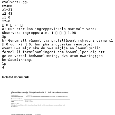
evolventkugg.
m=4mm
z1=21
z2=43
x1=0
x2=0
 0  20 
a) Hur stor kan ingreppsvinkeln maximalt vara?
Observera ingreppstalet 1    1.98
3p
b) Genom att v&auml;lja profilf&ouml;rskjutningarna x1
 0 och x2  0, hur p&aring;verkas resulatet
ovan? H&auml;r ska du v&auml;lja en l&auml;mplig
formel (i formelsamlingen) som h&auml;lper dig att
ge en verbal bed&ouml;mning, dvs utan n&aring;gon
ber&auml;kning.
1p
Related documents