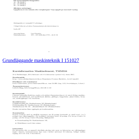
Grundläggande maskinteknik I 151027