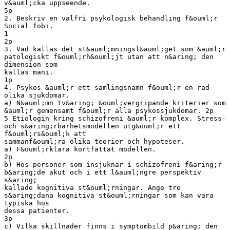
v&auml;cka uppseende.
5p
2. Beskriv en valfri psykologisk behandling f&ouml;r
Social fobi.
1
2p
3. Vad kallas det st&auml;mningsl&auml;get som &auml;r
patologiskt f&ouml;rh&ouml;jt utan att n&aring; den
dimension som
kallas mani.
1p
4. Psykos &auml;r ett samlingsnamn f&ouml;r en rad
olika sjukdomar.
a) N&auml;mn tv&aring; &ouml;vergripande kriterier som
&auml;r gemensamt f&ouml;r alla psykossjukdomar. 2p
5 Etiologin kring schizofreni &auml;r komplex. Stress-
och s&aring;rbarhetsmodellen utg&ouml;r ett
f&ouml;rs&ouml;k att
sammanf&ouml;ra olika teorier och hypoteser.
a) F&ouml;rklara kortfattat modellen.
2p
b) Hos personer som insjuknar i schizofreni f&aring;r
b&aring;de akut och i ett l&auml;ngre perspektiv
s&aring;
kallade kognitiva st&ouml;rningar. Ange tre
s&aring;dana kognitiva st&ouml;rningar som kan vara
typiska hos
dessa patienter.
3p
c) Vilka skillnader finns i symptombild p&aring; den