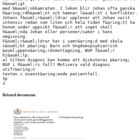
h&ouml;gt
med b&auml;nkkamraten. I leken blir Johan ofta ganska
h&aring;rdh&auml;nt och hamnar l&auml;tt i konflikter.
Johans f&ouml;r&auml;ldrar upplever att Johan varit
intensiv redan som liten och hela tiden f&aring;tt ha
honom under uppsikt f&ouml;r att inget skall
h&auml;nda Johan eller personer/saker i hans
omgivning.
F&ouml;r&auml;ldrar har i samr&aring;d med skola
s&ouml;kt p&aring; Barn och Ungdomspsykiatrisk
&ouml;ppenv&aring;rdsmottagning, BUP f&ouml;r
hj&auml;lp.
a) Vilken diagnos kan komma att diskuteras p&aring;
BUP i P&auml;rs fall? Motivera vald diagnos
utifr&aring;n
texten i ovanst&aring;ende patientfall.
3p
Related documents