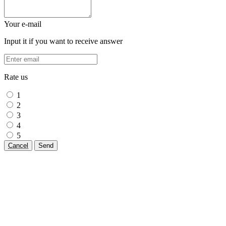
Your e-mail
Input it if you want to receive answer
Rate us
1
2
3
4
5
Cancel
Send