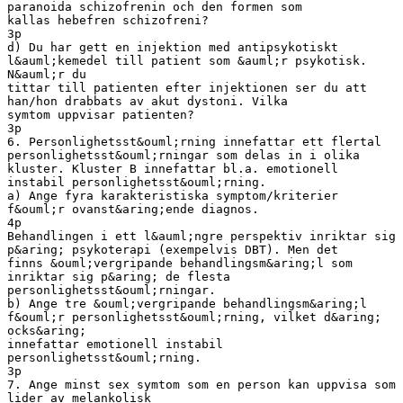
paranoida schizofrenin och den formen som
kallas hebefren schizofreni?
3p
d) Du har gett en injektion med antipsykotiskt
l&auml;kemedel till patient som &auml;r psykotisk.
N&auml;r du
tittar till patienten efter injektionen ser du att
han/hon drabbats av akut dystoni. Vilka
symtom uppvisar patienten?
3p
6. Personlighetsst&ouml;rning innefattar ett flertal
personlighetsst&ouml;rningar som delas in i olika
kluster. Kluster B innefattar bl.a. emotionell
instabil personlighetsst&ouml;rning.
a) Ange fyra karakteristiska symptom/kriterier
f&ouml;r ovanst&aring;ende diagnos.
4p
Behandlingen i ett l&auml;ngre perspektiv inriktar sig
p&aring; psykoterapi (exempelvis DBT). Men det
finns &ouml;vergripande behandlingsm&aring;l som
inriktar sig p&aring; de flesta
personlighetsst&ouml;rningar.
b) Ange tre &ouml;vergripande behandlingsm&aring;l
f&ouml;r personlighetsst&ouml;rning, vilket d&aring;
ocks&aring;
innefattar emotionell instabil
personlighetsst&ouml;rning.
3p
7. Ange minst sex symtom som en person kan uppvisa som
lider av melankolisk