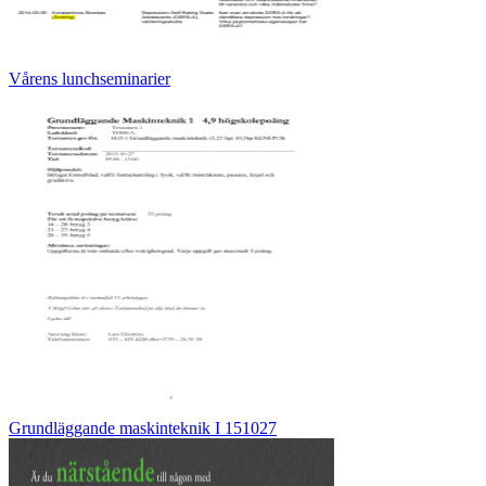
Vårens lunchseminarier
Grundläggande maskinteknik I 151027