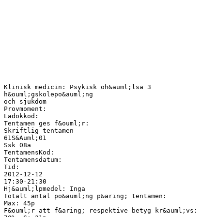
Klinisk medicin: Psykisk oh&auml;lsa 3
h&ouml;gskolepo&auml;ng
och sjukdom
Provmoment:
Ladokkod:
Tentamen ges f&ouml;r:
Skriftlig tentamen
61S&Auml;01
Ssk 08a
TentamensKod:
Tentamensdatum:
Tid:
2012-12-12
17:30-21:30
Hj&auml;lpmedel: Inga
Totalt antal po&auml;ng p&aring; tentamen:
Max: 45p
F&ouml;r att f&aring; respektive betyg kr&auml;vs: