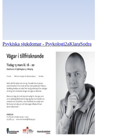
Psykiska sjukdomar - Psykologi2aKlaraSodra