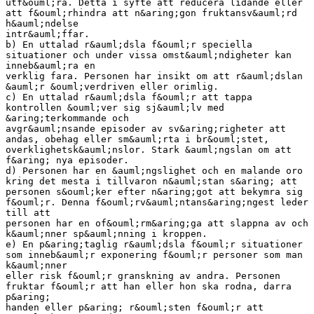
utf&ouml;ra. Detta i syfte att reducera lidande eller
att f&ouml;rhindra att n&aring;gon fruktansv&auml;rd
h&auml;ndelse
intr&auml;ffar.
b) En uttalad r&auml;dsla f&ouml;r speciella
situationer och under vissa omst&auml;ndigheter kan
inneb&auml;ra en
verklig fara. Personen har insikt om att r&auml;dslan
&auml;r &ouml;verdriven eller orimlig.
c) En uttalad r&auml;dsla f&ouml;r att tappa
kontrollen &ouml;ver sig sj&auml;lv med
&aring;terkommande och
avgr&auml;nsande episoder av sv&aring;righeter att
andas, obehag eller sm&auml;rta i br&ouml;stet,
overklighetsk&auml;nslor. Stark &auml;ngslan om att
f&aring; nya episoder.
d) Personen har en &auml;ngslighet och en malande oro
kring det mesta i tillvaron n&auml;stan s&aring; att
personen s&ouml;ker efter n&aring;got att bekymra sig
f&ouml;r. Denna f&ouml;rv&auml;ntans&aring;ngest leder
till att
personen har en of&ouml;rm&aring;ga att slappna av och
k&auml;nner sp&auml;nning i kroppen.
e) En p&aring;taglig r&auml;dsla f&ouml;r situationer
som inneb&auml;r exponering f&ouml;r personer som man
k&auml;nner
eller risk f&ouml;r granskning av andra. Personen
fruktar f&ouml;r att han eller hon ska rodna, darra
p&aring;
handen eller p&aring; r&ouml;sten f&ouml;r att