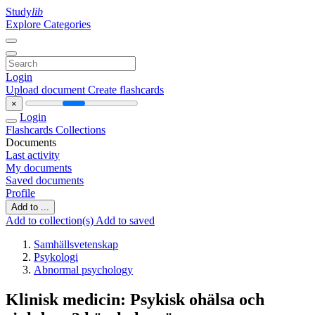
Study
lib
Explore Categories
Login
Upload document
Create flashcards
×
Login
Flashcards
Collections
Documents
Last activity
My documents
Saved documents
Profile
Add to ...
Add to collection(s)
Add to saved
Samhällsvetenskap
Psykologi
Abnormal psychology
Klinisk medicin: Psykisk ohälsa och