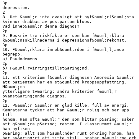
3p
depression.
2
8. Det &auml;r inte ovanligt att nyf&ouml;rl&ouml;sta
kvinnor drabbas av postpartum blues.
Vad inneb&auml;r denna diagnos?
2p
9. Beskriv tre riskfaktorer som kan f&ouml;rklara
k&ouml;nsskillnaderna i depressionsf&ouml;rekomst.
3p
10. F&ouml;rklara inneb&ouml;rden i f&ouml;ljande
begrepp.
a) Psudodemens
2p
b) F&ouml;rvirringstillst&aring;nd.
2p
11. Ett kriterium f&ouml;r diagnosen Anorexia &auml;r
att patienten har en st&ouml;rd kroppsuppfattning.
N&auml;mn
ytterligare tv&aring; andra kriterier f&ouml;r
ovanst&aring;ende diagnos.
2p
12. P&auml;r &auml;r en glad kille, full av energi.
Kamraterna tycker att han &auml;r rolig och ser upp
till
honom. Han ofta &auml;r den som hittar p&aring; saker
att g&ouml;ra p&aring; rasten. I klassrummet &auml;r
han nyfiken
p&aring; allt som h&auml;nder runt omkring honom, han
har sv&aring;rt att sitta still, pratar g&auml;rna och