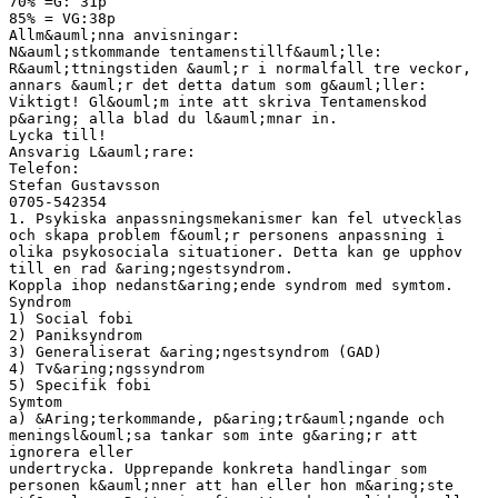
70% =G: 31p
85% = VG:38p
Allm&auml;nna anvisningar:
N&auml;stkommande tentamenstillf&auml;lle:
R&auml;ttningstiden &auml;r i normalfall tre veckor,
annars &auml;r det detta datum som g&auml;ller:
Viktigt! Gl&ouml;m inte att skriva Tentamenskod
p&aring; alla blad du l&auml;mnar in.
Lycka till!
Ansvarig L&auml;rare:
Telefon:
Stefan Gustavsson
0705-542354
1. Psykiska anpassningsmekanismer kan fel utvecklas
och skapa problem f&ouml;r personens anpassning i
olika psykosociala situationer. Detta kan ge upphov
till en rad &aring;ngestsyndrom.
Koppla ihop nedanst&aring;ende syndrom med symtom.
Syndrom
1) Social fobi
2) Paniksyndrom
3) Generaliserat &aring;ngestsyndrom (GAD)
4) Tv&aring;ngssyndrom
5) Specifik fobi
Symtom
a) &Aring;terkommande, p&aring;tr&auml;ngande och
meningsl&ouml;sa tankar som inte g&aring;r att
ignorera eller
undertrycka. Upprepande konkreta handlingar som
personen k&auml;nner att han eller hon m&aring;ste