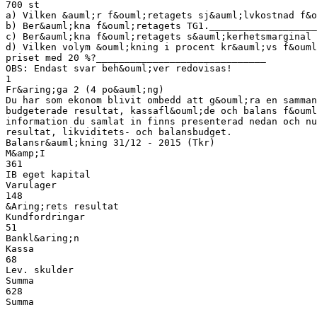
700 st
a) Vilken &auml;r f&ouml;retagets sj&auml;lvkostnad f&o
b) Ber&auml;kna f&ouml;retagets TG1.___________________
c) Ber&auml;kna f&ouml;retagets s&auml;kerhetsmarginal 
d) Vilken volym &ouml;kning i procent kr&auml;vs f&ouml
priset med 20 %?______________________________
OBS: Endast svar beh&ouml;ver redovisas!
1
Fr&aring;ga 2 (4 po&auml;ng)
Du har som ekonom blivit ombedd att g&ouml;ra en samman
budgeterade resultat, kassafl&ouml;de och balans f&ouml
information du samlat in finns presenterad nedan och n
resultat, likviditets- och balansbudget.
Balansr&auml;kning 31/12 - 2015 (Tkr)
M&amp;I
361
IB eget kapital
Varulager
148
&Aring;rets resultat
Kundfordringar
51
Bankl&aring;n
Kassa
68
Lev. skulder
Summa
628
Summa
_____