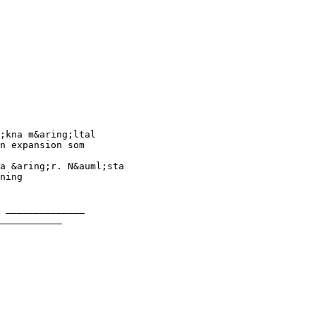
;kna m&aring;ltal
n expansion som
a &aring;r. N&auml;sta
ning
 ______________
___________