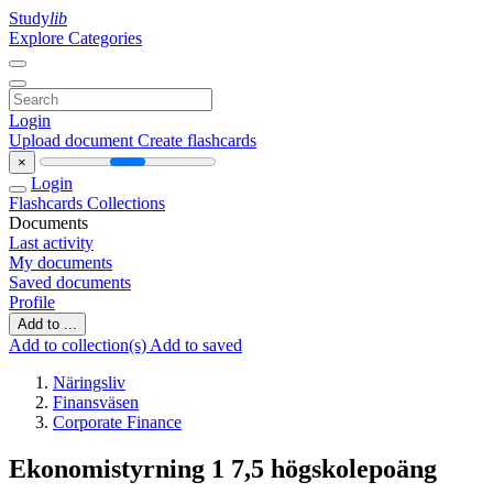
Study
lib
Explore Categories
Login
Upload document
Create flashcards
×
Login
Flashcards
Collections
Documents
Last activity
My documents
Saved documents
Profile
Add to ...
Add to collection(s)
Add to saved
Näringsliv
Finansväsen
Corporate Finance
Ekonomistyrning 1 7,5 högskolepoäng