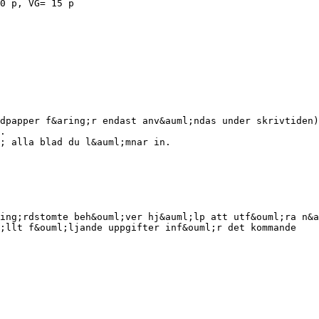
0 p, VG= 15 p
dpapper f&aring;r endast anv&auml;ndas under skrivtiden)
.
; alla blad du l&auml;mnar in.
ing;rdstomte beh&ouml;ver hj&auml;lp att utf&ouml;ra n&a
l;llt f&ouml;ljande uppgifter inf&ouml;r det kommande