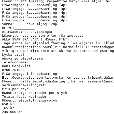
F&ouml;r att f&aring; respektive betyg kr&auml;vs: G= 1
Fr&aring;ga 1…..…po&auml;ng (4p)
Fr&aring;ga 2…..…po&auml;ng (4p)
Fr&aring;ga 3…..…po&auml;ng (4p)
Fr&aring;ga 4…..…po&auml;ng (4p)
Fr&aring;ga 5…..…po&auml;ng (4p)
Summa:….....po&auml;ng (20p)
BETYG:__________
Allm&auml;nna anvisningar:
L&auml;s noga vad som efterfr&aring;gas.
ALLA SVAR SKA VARA I H&Auml;FTET!
Inga extra l&ouml;sblad f&aring;r l&auml;mnas in. (klad
R&auml;ttningstiden &auml;r i normalfall 15 arbetsdagar
Viktigt! Gl&ouml;m inte att skriva Tentamenskod p&aring
Lycka till!
Ansvarig l&auml;rare:
Telefonnummer:
Hans Bergkvist
0706-201829
Fr&aring;ga 1 (4 po&auml;ng)
Ett f&ouml;retag som tillverkar en typ av tr&auml;dg&ar
F&ouml;r detta &auml;ndam&aring;l har man sammanst&aum
verksamhets&aring;ret:
Pris per styck
R&ouml;rliga kostnader per styck
Totala fasta kostnader
F&ouml;rs&auml;ljningsvolym
650 kr
165 kr
245 000 kr