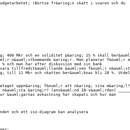
udgetarbetet; (Bortse fr&aring;n skatt i svaren och du
g; 400 Mkr och en soliditet p&aring; 25 % skall ber&auml
ml;r n&auml;stkommande &aring;r. Man planerar f&ouml;r e
 % och man har efter diskussion med sin bank
vara tillfredst&auml;llande &auml;ven f&ouml;r n&auml;st
g; till 11 Mkr och skatten ber&auml;knas bli 28 %. Utdel
etaget uppn&aring; f&ouml;r att n&aring; sina m&aring;l?
 n&auml;sta &aring;r? (anv&auml;nd IB-v&auml;rden) _____
ur &auml;garnas avkastning har skapats och hur man
ndet och ett iso-diagram kan analysera
ger: