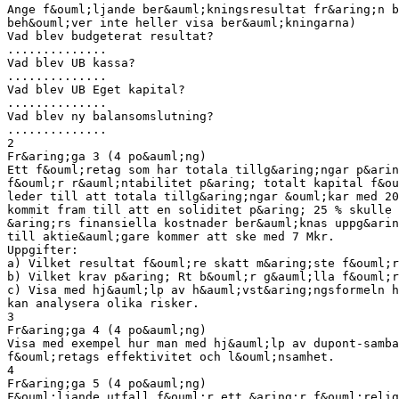
Ange f&ouml;ljande ber&auml;kningsresultat fr&aring;n b
beh&ouml;ver inte heller visa ber&auml;kningarna)
Vad blev budgeterat resultat?
..............
Vad blev UB kassa?
..............
Vad blev UB Eget kapital?
..............
Vad blev ny balansomslutning?
..............
2
Fr&aring;ga 3 (4 po&auml;ng)
Ett f&ouml;retag som har totala tillg&aring;ngar p&arin
f&ouml;r r&auml;ntabilitet p&aring; totalt kapital f&ou
leder till att totala tillg&aring;ngar &ouml;kar med 20
kommit fram till att en soliditet p&aring; 25 % skulle 
&aring;rs finansiella kostnader ber&auml;knas uppg&arin
till aktie&auml;gare kommer att ske med 7 Mkr.
Uppgifter:
a) Vilket resultat f&ouml;re skatt m&aring;ste f&ouml;r
b) Vilket krav p&aring; Rt b&ouml;r g&auml;lla f&ouml;r
c) Visa med hj&auml;lp av h&auml;vst&aring;ngsformeln h
kan analysera olika risker.
3
Fr&aring;ga 4 (4 po&auml;ng)
Visa med exempel hur man med hj&auml;lp av dupont-samba
f&ouml;retags effektivitet och l&ouml;nsamhet.
4
Fr&aring;ga 5 (4 po&auml;ng)
F&ouml;ljande utfall f&ouml;r ett &aring;r f&ouml;relig