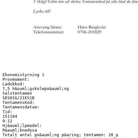
Ekonomistyrning 1
Provmoment:
Ladokkod:
7,5 h&ouml;gskolepo&auml;ng
Salstentamen
SES01G/21ES1B
TentamensKod:
Tentamensdatum:
Tid:
151104
9-12
Hj&auml;lpmedel:
R&auml;knedosa
Totalt antal po&auml;ng p&aring; tentamen: 20 p