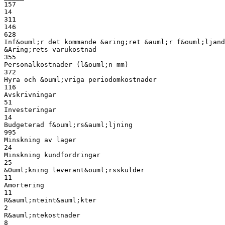
157
14
311
146
628
Inf&ouml;r det kommande &aring;ret &auml;r f&ouml;ljand
&Aring;rets varukostnad
355
Personalkostnader (l&ouml;n mm)
372
Hyra och &ouml;vriga periodomkostnader
116
Avskrivningar
51
Investeringar
14
Budgeterad f&ouml;rs&auml;ljning
995
Minskning av lager
24
Minskning kundfordringar
25
&Ouml;kning leverant&ouml;rsskulder
11
Amortering
11
R&auml;nteint&auml;kter
2
R&auml;ntekostnader
8