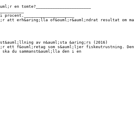
uml;r en tomte?_______________________
__________
i procent._____________________
;r att erh&aring;lla of&ouml;r&auml;ndrat resultat om ma
st&auml;llning av n&auml;sta &aring;rs (2016)
;r ett f&ouml;retag som s&auml;ljer fiskeutrustning. Den
u ska du sammanst&auml;lla den i en