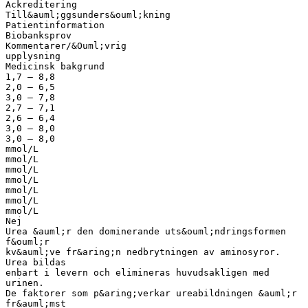
Ackreditering
Till&auml;ggsunders&ouml;kning
Patientinformation
Biobanksprov
Kommentarer/&Ouml;vrig
upplysning
Medicinsk bakgrund
1,7 – 8,8
2,0 – 6,5
3,0 – 7,8
2,7 – 7,1
2,6 – 6,4
3,0 – 8,0
3,0 – 8,0
mmol/L
mmol/L
mmol/L
mmol/L
mmol/L
mmol/L
mmol/L
Nej
Urea &auml;r den dominerande uts&ouml;ndringsformen
f&ouml;r
kv&auml;ve fr&aring;n nedbrytningen av aminosyror.
Urea bildas
enbart i levern och elimineras huvudsakligen med
urinen.
De faktorer som p&aring;verkar ureabildningen &auml;r
fr&auml;mst