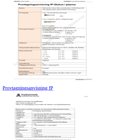
Provtagningsanvisning fP