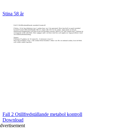
Stina 58 år
Fall 2 Otillfredställande metabol kontroll
Download
dvertisement