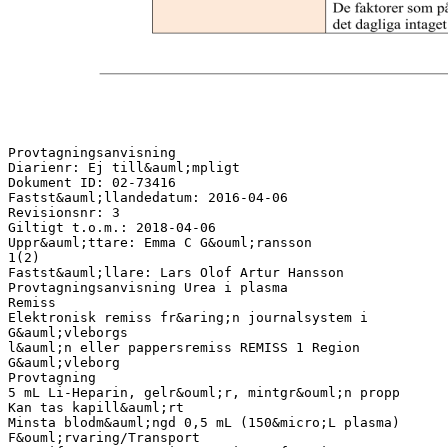
Provtagningsanvisning
Diarienr: Ej till&auml;mpligt
Dokument ID: 02-73416
Fastst&auml;llandedatum: 2016-04-06
Revisionsnr: 3
Giltigt t.o.m.: 2018-04-06
Uppr&auml;ttare: Emma C G&ouml;ransson
1(2)
Fastst&auml;llare: Lars Olof Artur Hansson
Provtagningsanvisning Urea i plasma
Remiss
Elektronisk remiss fr&aring;n journalsystem i
G&auml;vleborgs
l&auml;n eller pappersremiss REMISS 1 Region
G&auml;vleborg
Provtagning
5 mL Li-Heparin, gelr&ouml;r, mintgr&ouml;n propp
Kan tas kapill&auml;rt
Minsta blodm&auml;ngd 0,5 mL (150&micro;L plasma)
F&ouml;rvaring/Transport