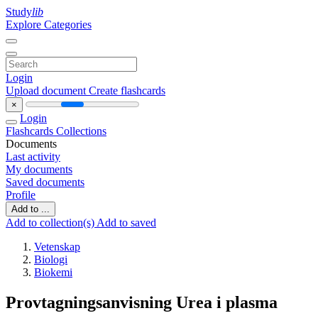
Study
lib
Explore Categories
Login
Upload document
Create flashcards
×
Login
Flashcards
Collections
Documents
Last activity
My documents
Saved documents
Profile
Add to ...
Add to collection(s)
Add to saved
Vetenskap
Biologi
Biokemi
Provtagningsanvisning Urea i plasma