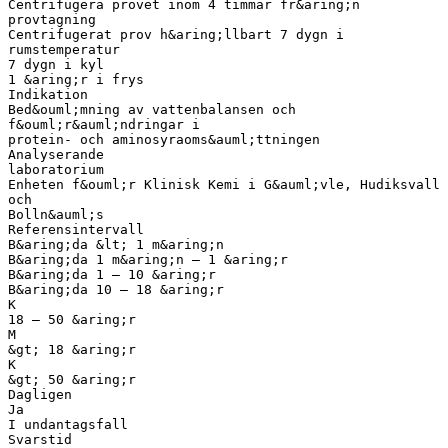
Centrifugera provet inom 4 timmar fr&aring;n
provtagning
Centrifugerat prov h&aring;llbart 7 dygn i
rumstemperatur
7 dygn i kyl
1 &aring;r i frys
Indikation
Bed&ouml;mning av vattenbalansen och
f&ouml;r&auml;ndringar i
protein- och aminosyraoms&auml;ttningen
Analyserande
laboratorium
Enheten f&ouml;r Klinisk Kemi i G&auml;vle, Hudiksvall
och
Bolln&auml;s
Referensintervall
B&aring;da &lt; 1 m&aring;n
B&aring;da 1 m&aring;n – 1 &aring;r
B&aring;da 1 – 10 &aring;r
B&aring;da 10 – 18 &aring;r
K
18 – 50 &aring;r
M
&gt; 18 &aring;r
K
&gt; 50 &aring;r
Dagligen
Ja
I undantagsfall
Svarstid