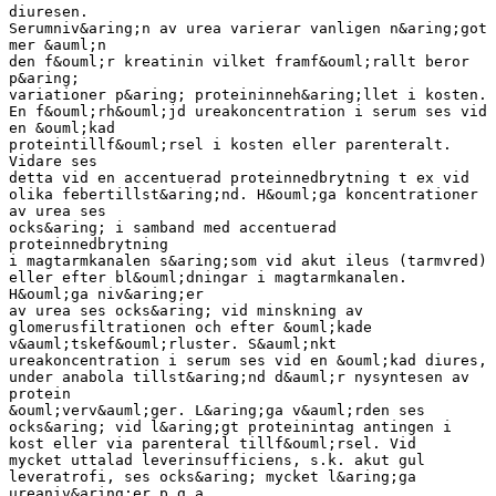
diuresen.
Serumniv&aring;n av urea varierar vanligen n&aring;got
mer &auml;n
den f&ouml;r kreatinin vilket framf&ouml;rallt beror
p&aring;
variationer p&aring; proteininneh&aring;llet i kosten.
En f&ouml;rh&ouml;jd ureakoncentration i serum ses vid
en &ouml;kad
proteintillf&ouml;rsel i kosten eller parenteralt.
Vidare ses
detta vid en accentuerad proteinnedbrytning t ex vid
olika febertillst&aring;nd. H&ouml;ga koncentrationer
av urea ses
ocks&aring; i samband med accentuerad
proteinnedbrytning
i magtarmkanalen s&aring;som vid akut ileus (tarmvred)
eller efter bl&ouml;dningar i magtarmkanalen.
H&ouml;ga niv&aring;er
av urea ses ocks&aring; vid minskning av
glomerusfiltrationen och efter &ouml;kade
v&auml;tskef&ouml;rluster. S&auml;nkt
ureakoncentration i serum ses vid en &ouml;kad diures,
under anabola tillst&aring;nd d&auml;r nysyntesen av
protein
&ouml;verv&auml;ger. L&aring;ga v&auml;rden ses
ocks&aring; vid l&aring;gt proteinintag antingen i
kost eller via parenteral tillf&ouml;rsel. Vid
mycket uttalad leverinsufficiens, s.k. akut gul
leveratrofi, ses ocks&aring; mycket l&aring;ga
ureaniv&aring;er p g a