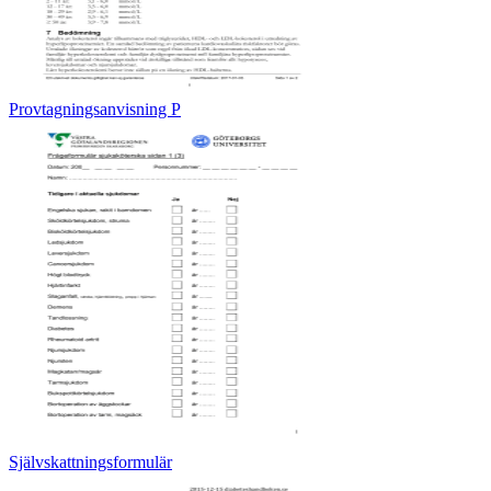
Provtagningsanvisning P
Självskattningsformulär