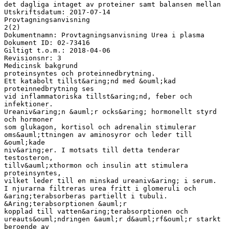
det dagliga intaget av proteiner samt balansen mellan
Utskriftsdatum: 2017-07-14
Provtagningsanvisning
2(2)
Dokumentnamn: Provtagningsanvisning Urea i plasma
Dokument ID: 02-73416
Giltigt t.o.m.: 2018-04-06
Revisionsnr: 3
Medicinsk bakgrund
proteinsyntes och proteinnedbrytning.
Ett katabolt tillst&aring;nd med &ouml;kad
proteinnedbrytning ses
vid inflammatoriska tillst&aring;nd, feber och
infektioner.
Ureaniv&aring;n &auml;r ocks&aring; hormonellt styrd
och hormoner
som glukagon, kortisol och adrenalin stimulerar
oms&auml;ttningen av aminosyror och leder till
&ouml;kade
niv&aring;er. I motsats till detta tenderar
testosteron,
tillv&auml;xthormon och insulin att stimulera
proteinsyntes,
vilket leder till en minskad ureaniv&aring; i serum.
I njurarna filtreras urea fritt i glomeruli och
&aring;terabsorberas partiellt i tubuli.
&Aring;terabsorptionen &auml;r
kopplad till vatten&aring;terabsorptionen och
ureauts&ouml;ndringen &auml;r d&auml;rf&ouml;r starkt
beroende av