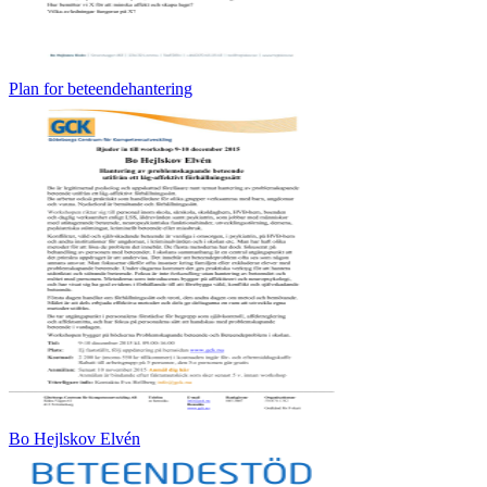
Plan for beteendehantering
Bo Hejlskov Elvén