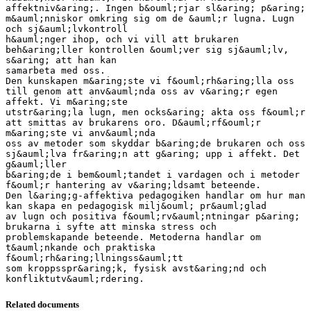
affektniv&aring;. Ingen b&ouml;rjar sl&aring; p&aring;
m&auml;nniskor omkring sig om de &auml;r lugna. Lugn
och sj&auml;lvkontroll
h&auml;nger ihop, och vi vill att brukaren
beh&aring;ller kontrollen &ouml;ver sig sj&auml;lv,
s&aring; att han kan
samarbeta med oss.
Den kunskapen m&aring;ste vi f&ouml;rh&aring;lla oss
till genom att anv&auml;nda oss av v&aring;r egen
affekt. Vi m&aring;ste
utstr&aring;la lugn, men ocks&aring; akta oss f&ouml;r
att smittas av brukarens oro. D&auml;rf&ouml;r
m&aring;ste vi anv&auml;nda
oss av metoder som skyddar b&aring;de brukaren och oss
sj&auml;lva fr&aring;n att g&aring; upp i affekt. Det
g&auml;ller
b&aring;de i bem&ouml;tandet i vardagen och i metoder
f&ouml;r hantering av v&aring;ldsamt beteende.
Den l&aring;g-affektiva pedagogiken handlar om hur man
kan skapa en pedagogisk milj&ouml; pr&auml;glad
av lugn och positiva f&ouml;rv&auml;ntningar p&aring;
brukarna i syfte att minska stress och
problemskapande beteende. Metoderna handlar om
t&auml;nkande och praktiska
f&ouml;rh&aring;llningss&auml;tt
som kroppsspr&aring;k, fysisk avst&aring;nd och
Related documents