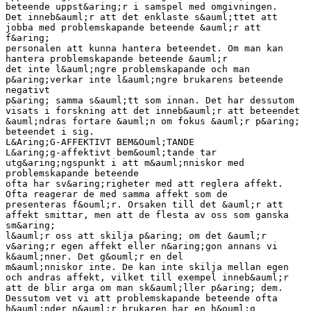
beteende uppst&aring;r i samspel med omgivningen.
Det inneb&auml;r att det enklaste s&auml;ttet att
jobba med problemskapande beteende &auml;r att
f&aring;
personalen att kunna hantera beteendet. Om man kan
hantera problemskapande beteende &auml;r
det inte l&auml;ngre problemskapande och man
p&aring;verkar inte l&auml;ngre brukarens beteende
negativt
p&aring; samma s&auml;tt som innan. Det har dessutom
visats i forskning att det inneb&auml;r att beteendet
&auml;ndras fortare &auml;n om fokus &auml;r p&aring;
beteendet i sig.
L&Aring;G-AFFEKTIVT BEM&Ouml;TANDE
L&aring;g-affektivt bem&ouml;tande tar
utg&aring;ngspunkt i att m&auml;nniskor med
problemskapande beteende
ofta har sv&aring;righeter med att reglera affekt.
Ofta reagerar de med samma affekt som de
presenteras f&ouml;r. Orsaken till det &auml;r att
affekt smittar, men att de flesta av oss som ganska
sm&aring;
l&auml;r oss att skilja p&aring; om det &auml;r
v&aring;r egen affekt eller n&aring;gon annans vi
k&auml;nner. Det g&ouml;r en del
m&auml;nniskor inte. De kan inte skilja mellan egen
och andras affekt, vilket till exempel inneb&auml;r
att de blir arga om man sk&auml;ller p&aring; dem.
Dessutom vet vi att problemskapande beteende ofta
h&auml;nder n&auml;r brukaren har en h&ouml;g