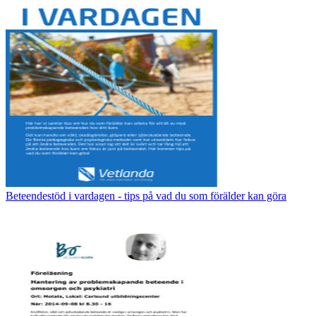
Beteendestöd i vardagen - tips på vad du som förälder kan göra