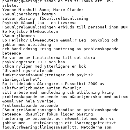
p&aring;g&aring;r sedan en tid tillbaka ett FPS-
arbete.
Yvonne Midshult &amp; Marie Olander
V&auml;nersborgs kommun
satsar p&aring; f&ouml;rel&auml;sning
Psykisk H&auml;lsa – en Livsresa
F&ouml;rel&auml;sningen erbjuds till personal inom BUN
Bo Hejlskov Elv&eacute;n
V&auml;lkommen!
Bo Hejlskov Elv&eacute;n &auml;r Leg. psykolog och
jobbar med utbildning
och handledning kring hantering av problemskapande
beteende.
Bo var en av finalisterna till det stora
psykologpriset 2012 och han
utkom nyligen med ytterligare en bok
”Utvecklingsrelaterade
funktionsneds&auml;ttningar och psykisk
s&aring;rbarhet”.
Bo tilldelades &Aring;rets Pusselbit 2009 av
Riksf&ouml;rbundet Autism f&ouml;r
sitt arbete med handledning och utbildning kring
problemskapande beteende hos m&auml;nniskor med autism
&ouml;ver hela Sverige.
Problemskapande beteende
F&ouml;rel&auml;sningen handlar om problemskapande
beteende, d&auml;r fokus ligger p&aring;
hantering av beteendet och m&ouml;tet med den vi
jobbar med - utifr&aring;n ett l&aring;gaffektivt
f&ouml;rh&aring;llningss&auml;tt. Metoderna som