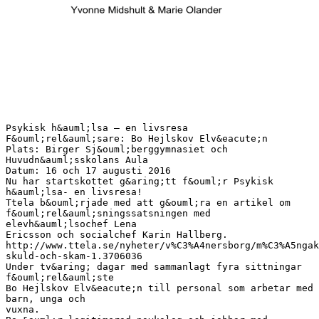
Psykisk h&auml;lsa – en livsresa
F&ouml;rel&auml;sare: Bo Hejlskov Elv&eacute;n
Plats: Birger Sj&ouml;berggymnasiet och
Huvudn&auml;sskolans Aula
Datum: 16 och 17 augusti 2016
Nu har startskottet g&aring;tt f&ouml;r Psykisk
h&auml;lsa- en livsresa!
Ttela b&ouml;rjade med att g&ouml;ra en artikel om
f&ouml;rel&auml;sningssatsningen med
elevh&auml;lsochef Lena
Ericsson och socialchef Karin Hallberg.
http://www.ttela.se/nyheter/v%C3%A4nersborg/m%C3%A5ngak
skuld-och-skam-1.3706036
Under tv&aring; dagar med sammanlagt fyra sittningar
f&ouml;rel&auml;ste
Bo Hejlskov Elv&eacute;n till personal som arbetar med
barn, unga och
vuxna.