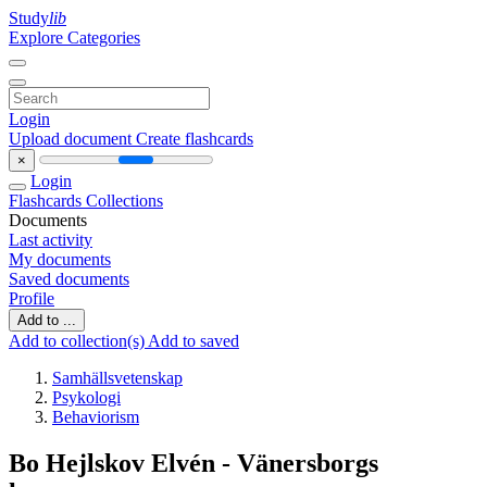
Study
lib
Explore Categories
Login
Upload document
Create flashcards
×
Login
Flashcards
Collections
Documents
Last activity
My documents
Saved documents
Profile
Add to ...
Add to collection(s)
Add to saved
Samhällsvetenskap
Psykologi
Behaviorism
Bo Hejlskov Elvén - Vänersborgs