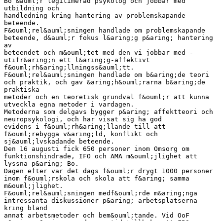
Bo &auml;r legitimerad psykolog och jobbar med
utbildning och
handledning kring hantering av problemskapande
beteende.
F&ouml;rel&auml;sningen handlade om problemskapande
beteende, d&auml;r fokus l&aring;g p&aring; hantering
av
beteendet och m&ouml;tet med den vi jobbar med -
utifr&aring;n ett l&aring;g-affektivt
f&ouml;rh&aring;llningss&auml;tt.
F&ouml;rel&auml;sningen handlade om b&aring;de teori
och praktik, och gav &aring;h&ouml;rarna b&aring;de
praktiska
metoder och en teoretisk grundval f&ouml;r att kunna
utveckla egna metoder i vardagen.
Metoderna som delgavs bygger p&aring; affektteori och
neuropsykologi, och har visat sig ha god
evidens i f&ouml;rh&aring;llande till att
f&ouml;rebygga v&aring;ld, konflikt och
sj&auml;lvskadande beteende.
Den 16 augusti fick 650 personer inom Omsorg om
funktionshindrade, IFO och AMA m&ouml;jlighet att
lyssna p&aring; Bo.
Dagen efter var det dags f&ouml;r drygt 1000 personer
inom f&ouml;rskola och skola att f&aring; samma
m&ouml;jlighet.
F&ouml;rel&auml;sningen medf&ouml;rde m&aring;nga
intressanta diskussioner p&aring; arbetsplatserna
kring bland
annat arbetsmetoder och bem&ouml;tande. Vid OoF