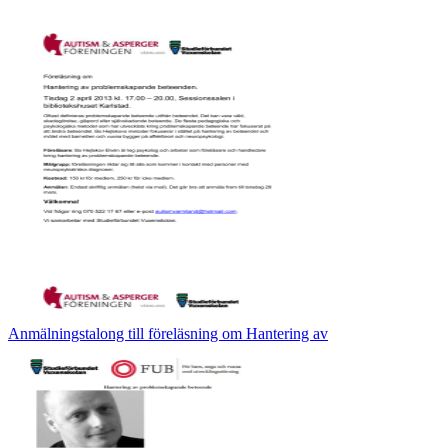
Anmälningstalong till föreläsning om Hantering av