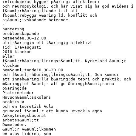
introduceras bygger p&aring; affektteori
och neuropsykologi, och har visat sig ha god evidens i
f&ouml;rh&aring;llande till att
f&ouml;rebygga v&aring;ld, konflikt och
sj&auml;lvskadande beteende.
-
hantering
problemskapande
beteende8.30–12.00
utifr&aring;n ett l&aring;g-affektivt
Tid: 17avaugusti
2016 klockan
eller
f&ouml;rh&aring;llningss&auml;tt. Nyckelord &auml;r
klockan
bem&ouml;tande16.30–20.00
och f&ouml;rh&aring;llningss&auml;tt. Den kommer
att inneh&aring;lla b&aring;de teori och praktik, och
m&aring;let &auml;r att ge &aring;h&ouml;rarna
b&aring;de
Plats:metoder
Huvudn&auml;sskolans
praktiska
och en teoretisk Aula
grundval f&ouml;r att kunna utveckla egna
Anknytningsbaserat
arbetss&auml;tt
Dumetoder.
&auml;r v&auml;lkommen
en utav tiderna, som