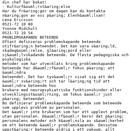
din chef har bokat!
- Kulturf&ouml;rst&aring;else
Har du fr&aring;gor om dagen kan du kontakta
n&aring;gon av oss p&aring; Elevh&auml;lsan!
Lena Ericsson
0521-72 10 80
Yvonne Midshult
0521-72 10 54
PROBLEMSKAPANDE BETEENDE
Oftast definieras problemskapande beteende
utifr&aring;n beteendet. Det kan vara v&aring;ld,
skadeg&ouml;relse, gl&aring;pord eller
sj&auml;lvskadande beteende. De flesta pedagogiska och
psykologiska
metoder som har utvecklats kring problemskapande
beteende har d&auml;rf&ouml;r fokus p&aring; att
&auml;ndra
beteendet. Det har tyv&auml;rr visat sig att det
&auml;r sv&aring;rt och tar l&aring;ng tid att
&auml;ndra beteende hos
brukare med neuropsykiatriska funktionshinder eller
utvecklingsst&ouml;rning, om fokus &auml;r just
p&aring; beteendet.
Bo definierar problemskapande beteende som beteende
som upplevs problem av personalen.
Det &auml;r inte brukaren som har ett upplevt problem,
utan personalen. D&auml;rf&ouml;r beror det p&aring;
personalens metoder och k&auml;nsla av s&auml;kerhet
om ett beteende &auml;r problemskapande. Dessutom
uppst&aring;r beteende aldrig i ett vakuum, allt