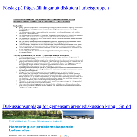
Förslag på frågeställningar att diskutera i arbetsgruppen
Diskussionsupplägg för gemensam ärendediskussion kring - Sn-dd