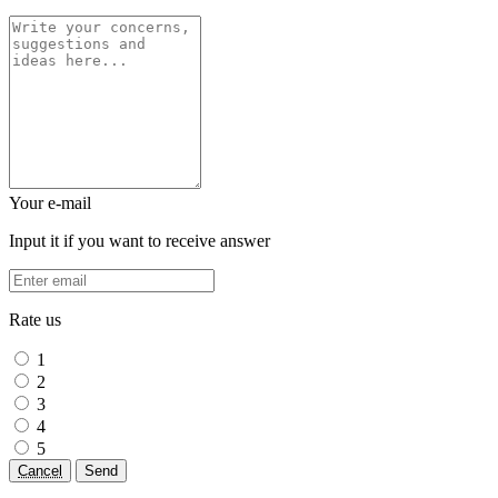
Your e-mail
Input it if you want to receive answer
Rate us
1
2
3
4
5
Cancel
Send