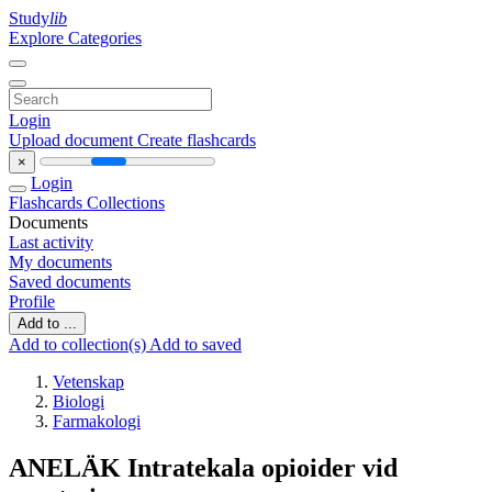
Study
lib
Explore Categories
Login
Upload document
Create flashcards
×
Login
Flashcards
Collections
Documents
Last activity
My documents
Saved documents
Profile
Add to ...
Add to collection(s)
Add to saved
Vetenskap
Biologi
Farmakologi
ANELÄK Intratekala opioider vid