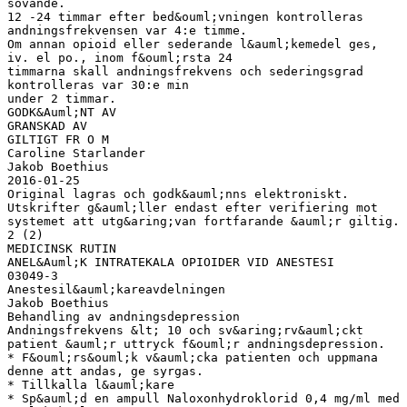
sovande.
12 -24 timmar efter bed&ouml;vningen kontrolleras
andningsfrekvensen var 4:e timme.
Om annan opioid eller sederande l&auml;kemedel ges,
iv. el po., inom f&ouml;rsta 24
timmarna skall andningsfrekvens och sederingsgrad
kontrolleras var 30:e min
under 2 timmar.
GODK&Auml;NT AV
GRANSKAD AV
GILTIGT FR O M
Caroline Starlander
Jakob Boethius
2016-01-25
Original lagras och godk&auml;nns elektroniskt.
Utskrifter g&auml;ller endast efter verifiering mot
systemet att utg&aring;van fortfarande &auml;r giltig.
2 (2)
MEDICINSK RUTIN
ANEL&Auml;K INTRATEKALA OPIOIDER VID ANESTESI
03049-3
Anestesil&auml;kareavdelningen
Jakob Boethius
Behandling av andningsdepression
Andningsfrekvens &lt; 10 och sv&aring;rv&auml;ckt
patient &auml;r uttryck f&ouml;r andningsdepression.
* F&ouml;rs&ouml;k v&auml;cka patienten och uppmana
denne att andas, ge syrgas.
* Tillkalla l&auml;kare
* Sp&auml;d en ampull Naloxonhydroklorid 0,4 mg/ml med