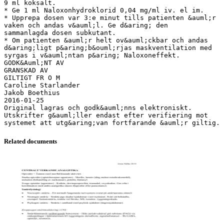
9 ml koksalt.
* Ge 1 ml Naloxonhydroklorid 0,04 mg/ml iv. el im.
* Upprepa dosen var 3:e minut tills patienten &auml;r
vaken och andas v&auml;l. Ge d&aring; den
sammanlagda dosen subkutant.
* Om patienten &auml;r helt ov&auml;ckbar och andas
d&aring;ligt p&aring;b&ouml;rjas maskventilation med
syrgas i v&auml;ntan p&aring; Naloxoneffekt.
GODK&Auml;NT AV
GRANSKAD AV
GILTIGT FR O M
Caroline Starlander
Jakob Boethius
2016-01-25
Original lagras och godk&auml;nns elektroniskt.
Utskrifter g&auml;ller endast efter verifiering mot
Related documents