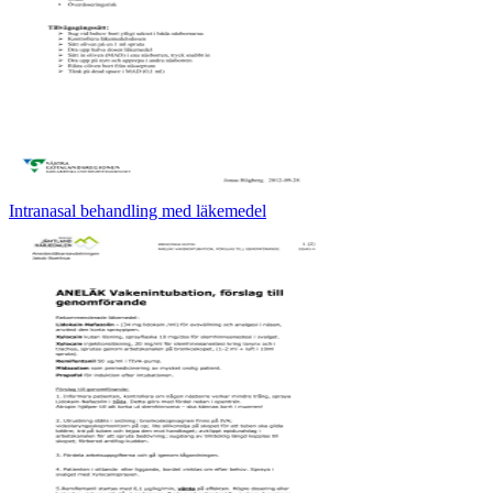
Intranasal behandling med läkemedel