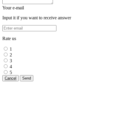
Your e-mail
Input it if you want to receive answer
Rate us
1
2
3
4
5
Cancel
Send