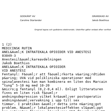
1 (2)
MEDICINSK RUTIN
ANEL&Auml;K INTRATEKALA OPIOIDER VID ANESTESI
03049-3
Anestesil&auml;kareavdelningen
Jakob Boethius
ANEL&Auml;K INTRATEKALA OPIOIDER
VID ANESTESI
Fentanyl: F&ouml;r att f&ouml;rkorta v&aring;rdtiden
p&aring; UVA vid polikliniska operationer med
spinalanestesi kan man kombinera en liten dos Marcain
”tung” 5-10 mg med 10-20
&micro;g fentanyl (0,2-0,4 ml). Enligt litteraturen
finns en liten risk f&ouml;r
andningsdepression vilket kr&auml;ver postoperativ
andnings&ouml;vervakning i upp till sex
timmar. I praktiken &auml;r detta inte n&aring;got
problem. N&auml;r lokalanestesieffekten sl&auml;ppt