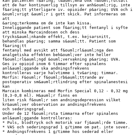
kan patienten f&aring; l&auml;mna UVA f&ouml;rutsatt
att de har kontinuerlig tillsyn av anh&ouml;rig, inte
f&aring;tt ytterligare iv. opioider p&aring; UVA och i
&ouml;vrigt &auml;r i gott skick. Pat informeras om
att
&aring;terkomma om de inte kan kissa.
Inneliggande patient som f&aring;tt fentanyl i syfte
att minska Marcaindosen och dess
trycks&auml;nkande effekt, t.ex. kejsarsnitt,
behandlas p&aring; samma s&auml;tt. Patient som
f&aring;tt
fentanyl med avsikt att f&ouml;rl&auml;nga den
analgetiska effekten beh&ouml;ver inte heller
f&ouml;rl&auml;ngd &ouml;vervakning p&aring; UVA.
Ges iv opioid inom 6 timmar efter spinalens
anl&auml;ggande ska andningsfrekvens
kontrolleras varje halvtimme i tv&aring; timmar.
Morfin: F&ouml;r f&ouml;rb&auml;ttrande av
postoperativ sm&auml;rtlindring efter spinalanestesi
kan
Marcain kombineras med Morfin Special 0,12 - 0,32 mg
(0,3-0,8 ml). H&auml;r finns en
liten risk f&ouml;r sen andningsdepression vilket
kr&auml;ver observation av andningsfrekvens
och sederingsgrad.
Under de 12 f&ouml;rsta timmarna efter spinalens
anl&auml;ggande kontrolleras:
* Puls, blodtryck och motorik var fj&auml;rde timme.
* VAS och sederingsgrad 1 g/timme om pat. inte sover.
* Andningsfrekvens 1 g/timme hos sederad eller