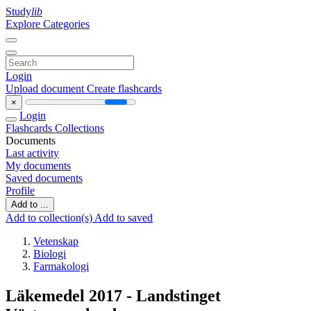
Study
lib
Explore Categories
Login
Upload document
Create flashcards
×
Login
Flashcards
Collections
Documents
Last activity
My documents
Saved documents
Profile
Add to ...
Add to collection(s)
Add to saved
Vetenskap
Biologi
Farmakologi
Läkemedel 2017 - Landstinget