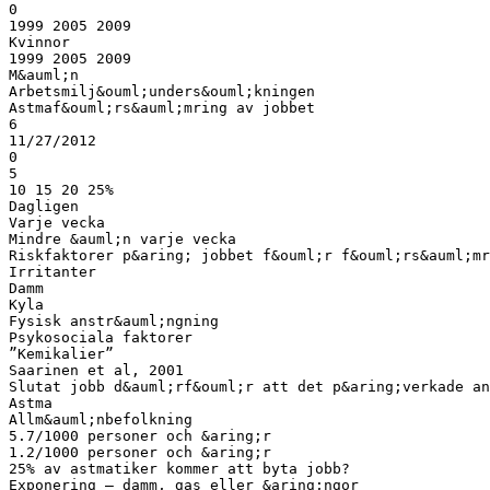
0
1999 2005 2009
Kvinnor
1999 2005 2009
M&auml;n
Arbetsmilj&ouml;unders&ouml;kningen
Astmaf&ouml;rs&auml;mring av jobbet
6
11/27/2012
0
5
10 15 20 25%
Dagligen
Varje vecka
Mindre &auml;n varje vecka
Riskfaktorer p&aring; jobbet f&ouml;r f&ouml;rs&auml;mr
Irritanter
Damm
Kyla
Fysisk anstr&auml;ngning
Psykosociala faktorer
”Kemikalier”
Saarinen et al, 2001
Slutat jobb d&auml;rf&ouml;r att det p&aring;verkade an
Astma
Allm&auml;nbefolkning
5.7/1000 personer och &aring;r
1.2/1000 personer och &aring;r
25% av astmatiker kommer att byta jobb?
Exponering – damm, gas eller &aring;ngor