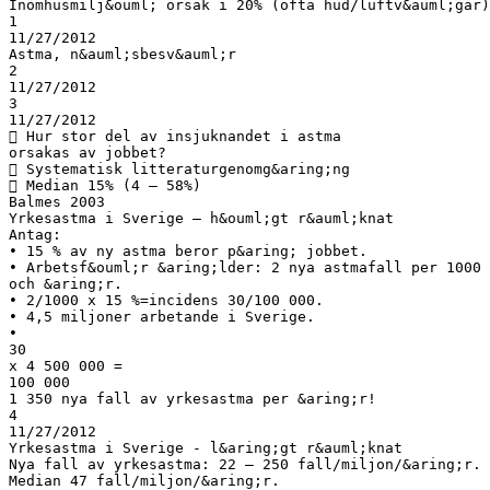
Inomhusmilj&ouml; orsak i 20% (ofta hud/luftv&auml;gar)
1
11/27/2012
Astma, n&auml;sbesv&auml;r
2
11/27/2012
3
11/27/2012
 Hur stor del av insjuknandet i astma
orsakas av jobbet?
 Systematisk litteraturgenomg&aring;ng
 Median 15% (4 – 58%)
Balmes 2003
Yrkesastma i Sverige – h&ouml;gt r&auml;knat
Antag:
• 15 % av ny astma beror p&aring; jobbet.
• Arbetsf&ouml;r &aring;lder: 2 nya astmafall per 1000 
och &aring;r.
• 2/1000 x 15 %=incidens 30/100 000.
• 4,5 miljoner arbetande i Sverige.
•
30
x 4 500 000 =
100 000
1 350 nya fall av yrkesastma per &aring;r!
4
11/27/2012
Yrkesastma i Sverige - l&aring;gt r&auml;knat
Nya fall av yrkesastma: 22 – 250 fall/miljon/&aring;r.
Median 47 fall/miljon/&aring;r.