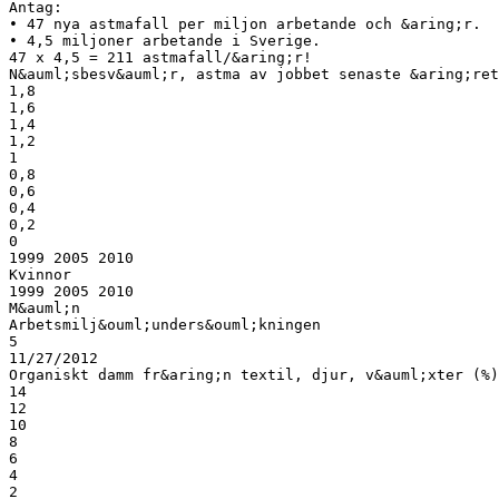
Antag:
• 47 nya astmafall per miljon arbetande och &aring;r.
• 4,5 miljoner arbetande i Sverige.
47 x 4,5 = 211 astmafall/&aring;r!
N&auml;sbesv&auml;r, astma av jobbet senaste &aring;ret
1,8
1,6
1,4
1,2
1
0,8
0,6
0,4
0,2
0
1999 2005 2010
Kvinnor
1999 2005 2010
M&auml;n
Arbetsmilj&ouml;unders&ouml;kningen
5
11/27/2012
Organiskt damm fr&aring;n textil, djur, v&auml;xter (%)
14
12
10
8
6
4
2