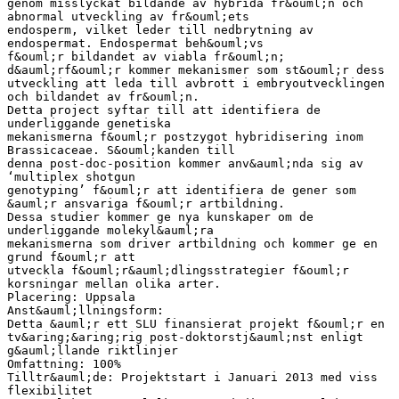
genom misslyckat bildande av hybrida fr&ouml;n och
abnormal utveckling av fr&ouml;ets
endosperm, vilket leder till nedbrytning av
endospermat. Endospermat beh&ouml;vs
f&ouml;r bildandet av viabla fr&ouml;n;
d&auml;rf&ouml;r kommer mekanismer som st&ouml;r dess
utveckling att leda till avbrott i embryoutvecklingen
och bildandet av fr&ouml;n.
Detta project syftar till att identifiera de
underliggande genetiska
mekanismerna f&ouml;r postzygot hybridisering inom
Brassicaceae. S&ouml;kanden till
denna post-doc-position kommer anv&auml;nda sig av
‘multiplex shotgun
genotyping’ f&ouml;r att identifiera de gener som
&auml;r ansvariga f&ouml;r artbildning.
Dessa studier kommer ge nya kunskaper om de
underliggande molekyl&auml;ra
mekanismerna som driver artbildning och kommer ge en
grund f&ouml;r att
utveckla f&ouml;r&auml;dlingsstrategier f&ouml;r
korsningar mellan olika arter.
Placering: Uppsala
Anst&auml;llningsform:
Detta &auml;r ett SLU finansierat projekt f&ouml;r en
tv&aring;&aring;rig post-doktorstj&auml;nst enligt
g&auml;llande riktlinjer
Omfattning: 100%
Tilltr&auml;de: Projektstart i Januari 2013 med viss
flexibilitet