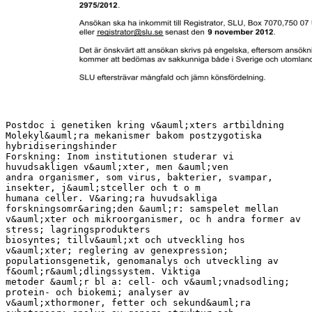
Postdoc i genetiken kring v&auml;xters artbildning
Molekyl&auml;ra mekanismer bakom postzygotiska
hybridiseringshinder
Forskning: Inom institutionen studerar vi
huvudsakligen v&auml;xter, men &auml;ven
andra organismer, som virus, bakterier, svampar,
insekter, j&auml;stceller och t o m
humana celler. V&aring;ra huvudsakliga
forskningsomr&aring;den &auml;r: samspelet mellan
v&auml;xter och mikroorganismer, oc h andra former av
stress; lagringsprodukters
biosyntes; tillv&auml;xt och utveckling hos
v&auml;xter; reglering av genexpression;
populationsgenetik, genomanalys och utveckling av
f&ouml;r&auml;dlingssystem. Viktiga
metoder &auml;r bl a: cell- och v&auml;vnadsodling;
protein- och biokemi; analyser av
v&auml;xthormoner, fetter och sekund&auml;ra