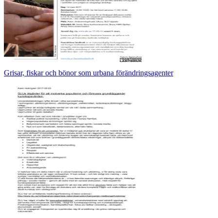
Grisar, fiskar och bönor som urbana förändringsagenter