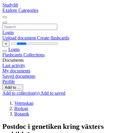
Study
lib
Explore Categories
Login
Upload document
Create flashcards
×
Login
Flashcards
Collections
Documents
Last activity
My documents
Saved documents
Profile
Add to ...
Add to collection(s)
Add to saved
Vetenskap
Biologi
Botanik
Postdoc i genetiken kring växters