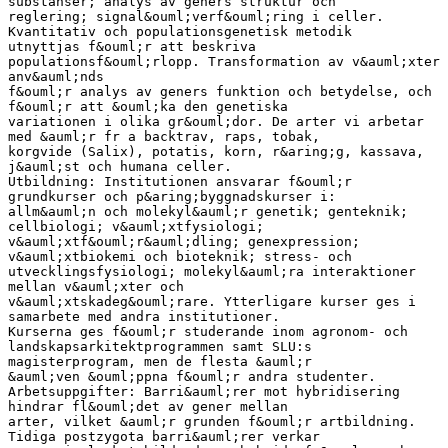
substanser; analys av geners struktur och
reglering; signal&ouml;verf&ouml;ring i celler.
Kvantitativ och populationsgenetisk metodik
utnyttjas f&ouml;r att beskriva
populationsf&ouml;rlopp. Transformation av v&auml;xter
anv&auml;nds
f&ouml;r analys av geners funktion och betydelse, och
f&ouml;r att &ouml;ka den genetiska
variationen i olika gr&ouml;dor. De arter vi arbetar
med &auml;r fr a backtrav, raps, tobak,
korgvide (Salix), potatis, korn, r&aring;g, kassava,
j&auml;st och humana celler.
Utbildning: Institutionen ansvarar f&ouml;r
grundkurser och p&aring;byggnadskurser i:
allm&auml;n och molekyl&auml;r genetik; genteknik;
cellbiologi; v&auml;xtfysiologi;
v&auml;xtf&ouml;r&auml;dling; genexpression;
v&auml;xtbiokemi och bioteknik; stress- och
utvecklingsfysiologi; molekyl&auml;ra interaktioner
mellan v&auml;xter och
v&auml;xtskadeg&ouml;rare. Ytterligare kurser ges i
samarbete med andra institutioner.
Kurserna ges f&ouml;r studerande inom agronom- och
landskapsarkitektprogrammen samt SLU:s
magisterprogram, men de flesta &auml;r
&auml;ven &ouml;ppna f&ouml;r andra studenter.
Arbetsuppgifter: Barri&auml;rer mot hybridisering
hindrar fl&ouml;det av gener mellan
arter, vilket &auml;r grunden f&ouml;r artbildning.
Tidiga postzygota barri&auml;rer verkar