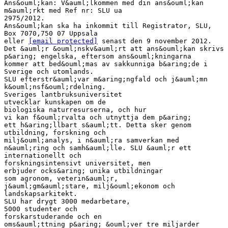
Ans&ouml;kan: V&auml;lkommen med din ans&ouml;kan
m&auml;rkt med Ref nr: SLU ua
2975/2012.
Ans&ouml;kan ska ha inkommit till Registrator, SLU,
Box 7070,750 07 Uppsala
eller
[email protected]
senast den 9 november 2012.
Det &auml;r &ouml;nskv&auml;rt att ans&ouml;kan skrivs
p&aring; engelska, eftersom ans&ouml;kningarna
kommer att bed&ouml;mas av sakkunniga b&aring;de i
Sverige och utomlands.
SLU efterstr&auml;var m&aring;ngfald och j&auml;mn
k&ouml;nsf&ouml;rdelning.
Sveriges lantbruksuniversitet
utvecklar kunskapen om de
biologiska naturresurserna, och hur
vi kan f&ouml;rvalta och utnyttja dem p&aring;
ett h&aring;llbart s&auml;tt. Detta sker genom
utbildning, forskning och
milj&ouml;analys, i n&auml;ra samverkan med
n&auml;ring och samh&auml;lle. SLU &auml;r ett
internationellt och
forskningsintensivt universitet, men
erbjuder ocks&aring; unika utbildningar
som agronom, veterin&auml;r,
j&auml;gm&auml;stare, milj&ouml;ekonom och
landskapsarkitekt.
SLU har drygt 3000 medarbetare,
5000 studenter och
forskarstuderande och en
oms&auml;ttning p&aring; &ouml;ver tre miljarder