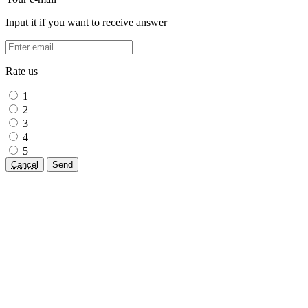
Input it if you want to receive answer
Rate us
1
2
3
4
5
Cancel
Send