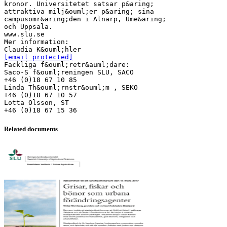
kronor. Universitetet satsar p&aring;
attraktiva milj&ouml;er p&aring; sina
campusomr&aring;den i Alnarp, Ume&aring;
och Uppsala.
www.slu.se
Mer information:
[email protected]
Fackliga f&ouml;retr&auml;dare:
Saco-S f&ouml;reningen SLU, SACO
+46 (0)18 67 10 85
Linda Th&ouml;rnstr&ouml;m , SEKO
+46 (0)18 67 10 57
Lotta Olsson, ST
Related documents