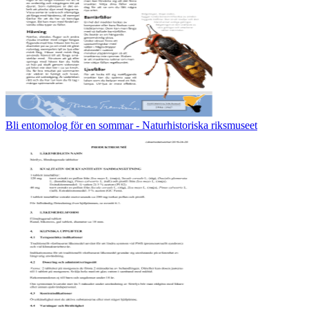
Bli entomolog för en sommar - Naturhistoriska riksmuseet