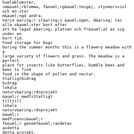
humleblomster,
sm&ouml;rblomma, f&ouml;rg&auml;tmigej, styvmorsviol
och en stor
m&auml;ngd andra.
Varje &aring;r sl&aring;s &auml;ngen, d&aring; tas
alla v&auml;xter bort efter
att ha legat p&aring; platsen och fr&ouml;at av sig
under en
kort tid.
Food storage for bugs
During the summer months this is a flowery meadow with
a
large variety of flowers and grass. The meadow is a
perfect
place for insects like butterflies, bumble bees and
bees to find
food in the shape of pollen and nectar.
Statligtbidrag
bidrag
lokala
naturv&aring;rdsprojekt
&auml;r medfiStatligt
tilltill
lokala
naturv&aring;rdsprojekt
&auml;r
medfinansi&auml;r
f&ouml;r genomf&ouml;randetav
avdetta
detta projekt.