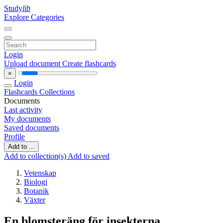
Study
lib
Explore Categories
Login
Upload document
Create flashcards
×
Login
Flashcards
Collections
Documents
Last activity
My documents
Saved documents
Profile
Add to ...
Add to collection(s)
Add to saved
Vetenskap
Biologi
Botanik
Växter
En blomsteräng för insekterna