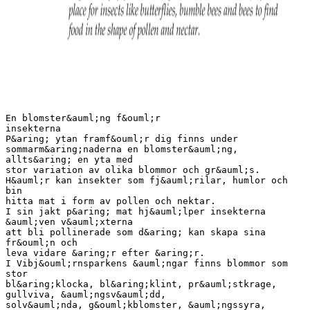
En blomster&auml;ng f&ouml;r
insekterna
P&aring; ytan framf&ouml;r dig finns under
sommarm&aring;naderna en blomster&auml;ng,
allts&aring; en yta med
stor variation av olika blommor och gr&auml;s.
H&auml;r kan insekter som fj&auml;rilar, humlor och
bin
hitta mat i form av pollen och nektar.
I sin jakt p&aring; mat hj&auml;lper insekterna
&auml;ven v&auml;xterna
att bli pollinerade som d&aring; kan skapa sina
fr&ouml;n och
leva vidare &aring;r efter &aring;r.
I Vibj&ouml;rnsparkens &auml;ngar finns blommor som
stor
bl&aring;klocka, bl&aring;klint, pr&auml;stkrage,
gullviva, &auml;ngsv&auml;dd,
solv&auml;nda, g&ouml;kblomster, &auml;ngssyra,