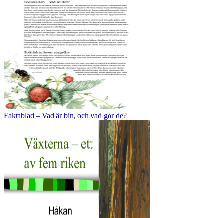
Faktablad – Vad är bin, och vad gör de?