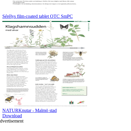
Sérélys film-coated tablet OTC SmPC
NATURKnutar - Malmö stad
Download
dvertisement