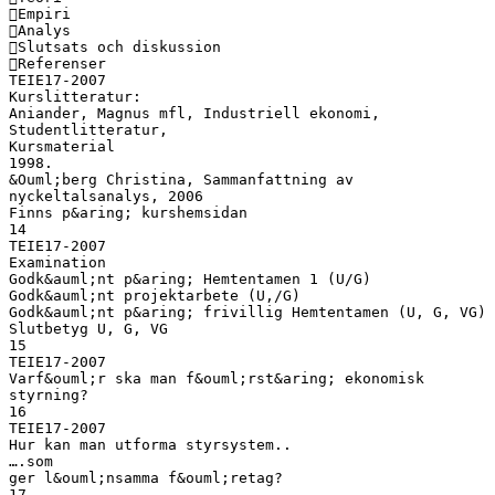
Empiri
Analys
Slutsats och diskussion
Referenser
TEIE17-2007
Kurslitteratur:
Aniander, Magnus mfl, Industriell ekonomi,
Studentlitteratur,
Kursmaterial
1998.
&Ouml;berg Christina, Sammanfattning av
nyckeltalsanalys, 2006
Finns p&aring; kurshemsidan
14
TEIE17-2007
Examination
Godk&auml;nt p&aring; Hemtentamen 1 (U/G)
Godk&auml;nt projektarbete (U,/G)
Godk&auml;nt p&aring; frivillig Hemtentamen (U, G, VG)
Slutbetyg U, G, VG
15
TEIE17-2007
Varf&ouml;r ska man f&ouml;rst&aring; ekonomisk
styrning?
16
TEIE17-2007
Hur kan man utforma styrsystem..
….som
ger l&ouml;nsamma f&ouml;retag?
17