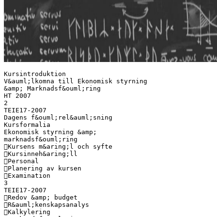
Kursintroduktion
V&auml;lkomna till Ekonomisk styrning
&amp; Marknadsf&ouml;ring
HT 2007
2
TEIE17-2007
Dagens f&ouml;rel&auml;sning
Kursformalia
Ekonomisk styrning &amp;
marknadsf&ouml;ring
Kursens m&aring;l och syfte
Kursinneh&aring;ll
Personal
Planering av kursen
Examination
3
TEIE17-2007
Redov &amp; budget
R&auml;kenskapsanalys
Kalkylering