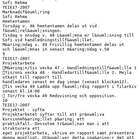
Sofi Rehme
TEIE17-2007
Marknadsf&ouml;ring
Sofi Rehme
Hemtentamen
Torsdag v. 46 hemtentamen delas ut vid
f&ouml;rel&auml;sningen.
Tisdag o onsdag v. 48 L&auml;mna er l&ouml;sning till
Sofi vid handledningstillf&auml;llet.
M&aring;ndag v. 49 Frivillig hemtentamen delas ut
och l&auml;mnas in senast m&aring;ndag v.50
9
TEIE17-2007
Projektarbete
M&aring;n/tis vecka 47 - Handledningstillf&auml;lle 1
Tis/ons vecka 48 - Handledartillf&auml;lle 2. Mejla
utkast till rapport till
handledaren senast en dag innan (senast klockan12).
Tis vecka 49 Ladda upp f&auml;rdig rapport i filarkiv
senast kl.14:00
 Tor/fre vecka 49 Redovisning och opposition.
10
TEIE17-2007
Projektet - syfte
Projektarbetet syftar till att pr&ouml;va
kursinneh&aring;llet p&aring; ett
praktikfall. Dessutom tr&auml;nas man i att
strukturera ett
eget projektarbete, skriva en rapport samt presentera
denna muntligt. Ut&ouml;ver detta ing&aring;r det att