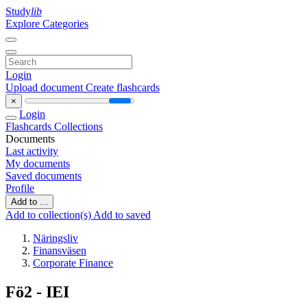
Study
lib
Explore Categories
Login
Upload document
Create flashcards
×
Login
Flashcards
Collections
Documents
Last activity
My documents
Saved documents
Profile
Add to ...
Add to collection(s)
Add to saved
Näringsliv
Finansväsen
Corporate Finance
Fö2 - IEI