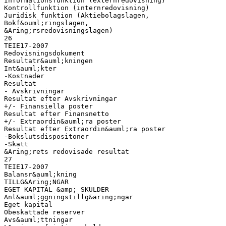
Informationsfunktion (externredovisning)
Kontrollfunktion (internredovisning)
Juridisk funktion (Aktiebolagslagen,
Bokf&ouml;ringslagen,
&Aring;rsredovisningslagen)
26
TEIE17-2007
Redovisningsdokument
Resultatr&auml;kningen
Int&auml;kter
-Kostnader
Resultat
- Avskrivningar
Resultat efter Avskrivningar
+/- Finansiella poster
Resultat efter Finansnetto
+/- Extraordin&auml;ra poster
Resultat efter Extraordin&auml;ra poster
-Bokslutsdispositoner
-Skatt
&Aring;rets redovisade resultat
27
TEIE17-2007
Balansr&auml;kning
TILLG&Aring;NGAR
EGET KAPITAL &amp; SKULDER
Anl&auml;ggningstillg&aring;ngar
Eget kapital
Obeskattade reserver
Avs&auml;ttningar