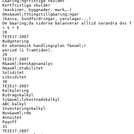
L&aring;ngfristiga skulder
Kortfristiga skulder
(maskiner, byggnader, mark….)
Oms&auml;ttningstillg&aring;ngar
(kassa, kundfordringar, varulager...)
De b&aring;da sidorna balanserar alltid varandra dvs T
= S + E
28
TEIE17-2007
Budgetering
En ekonomisk handlingsplan f&ouml;r
period (i framtiden).
29
TEIE17-2007
R&auml;kenskapsanalys
R&auml;ntabilitet
Soliditet
Likviditet
30
TEIE17-2007
Kalkylering
Bidragskalkyl
Sj&auml;lvkostnadskalkyl
ABC-kalkyl
Investeringskalkyl
Nuv&auml;rde
Annuitet
Payoff
31
TEIE17-2007