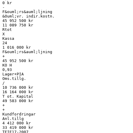
0 kr
-
F&ouml;rs&auml;ljning
&Ouml;vr. indir.kostn.
45 952 500 kr
11 089 750 kr
Rtot
X
Kassa
24
1 016 000 kr
F&ouml;rs&auml;ljning
+
45 952 500 kr
KO H
0,93
Lager+PIA
Oms.tillg.
/
10 736 000 kr
16 164 000 kr
T ot. Kapital
49 583 000 kr
+
+
Kundfordringar
Anl.tillg
4 412 000 kr
33 419 000 kr
TEIE17-2007