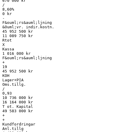
670 000 kr
/
8,60%
0 kr
-
F&ouml;rs&auml;ljning
&Ouml;vr. indir.kostn.
45 952 500 kr
11 089 750 kr
Rtot
X
Kassa
1 016 000 kr
F&ouml;rs&auml;ljning
+
19
45 952 500 kr
KOH
Lager+PIA
Oms.tillg.
/
0,93
10 736 000 kr
16 164 000 kr
T ot. Kapital
49 583 000 kr
+
+
Kundfordringar
Anl.tillg