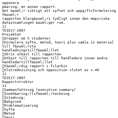
opponera
p&aring; en annan rapport.
Det &auml;r viktigt att syftet och uppgiftsformulering
f&ouml;r
rapporten klarg&ouml;rs tydligt innan den empiriska
datainsamlingen &auml;ger rum.
11
TEIE17-2007
Projektet
Grupper om 5 studenter
Formulera syfte, metod, teori plus samla in material
till f&ouml;rsta
handledningstillf&auml;llet
Skriv utkast till rapporten
Utkast till rapporten till handledare innan andra
handledartillf&auml;llet
F&auml;rdig rapport i filarkiv
Slutredovisning och opposition slutet av v.49
12
TEIE17-2007
Rapportstruktur
13
Sammanfattning (executive summary)
Inneh&aring;llsf&ouml;rteckning
Inledning:
Bakgrund
Problematisering
Syfte
Metod
Teori