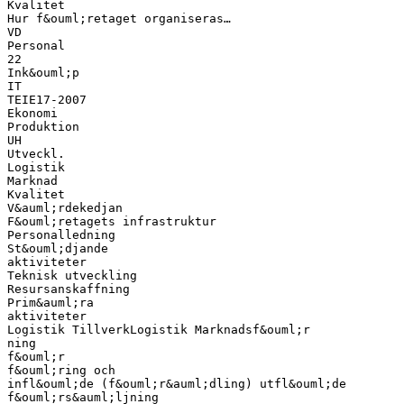
Kvalitet
Hur f&ouml;retaget organiseras…
VD
Personal
22
Ink&ouml;p
IT
TEIE17-2007
Ekonomi
Produktion
UH
Utveckl.
Logistik
Marknad
Kvalitet
V&auml;rdekedjan
F&ouml;retagets infrastruktur
Personalledning
St&ouml;djande
aktiviteter
Teknisk utveckling
Resursanskaffning
Prim&auml;ra
aktiviteter
Logistik TillverkLogistik Marknadsf&ouml;r
ning
f&ouml;r
f&ouml;ring och
infl&ouml;de (f&ouml;r&auml;dling) utfl&ouml;de
f&ouml;rs&auml;ljning