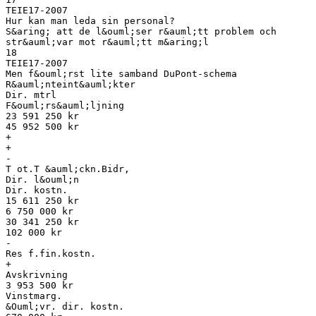
TEIE17-2007
Hur kan man leda sin personal?
S&aring; att de l&ouml;ser r&auml;tt problem och
str&auml;var mot r&auml;tt m&aring;l
18
TEIE17-2007
Men f&ouml;rst lite samband DuPont-schema
R&auml;nteint&auml;kter
Dir. mtrl
F&ouml;rs&auml;ljning
23 591 250 kr
45 952 500 kr
+
+
-
T ot.T &auml;ckn.Bidr,
Dir. l&ouml;n
Dir. kostn.
15 611 250 kr
6 750 000 kr
30 341 250 kr
102 000 kr
-
Res f.fin.kostn.
+
Avskrivning
3 953 500 kr
Vinstmarg.
&Ouml;vr. dir. kostn.