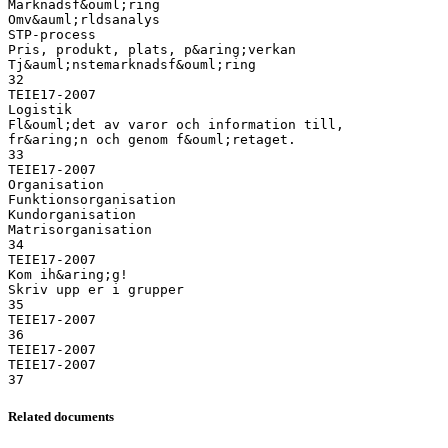
Marknadsf&ouml;ring
Omv&auml;rldsanalys
STP-process
Pris, produkt, plats, p&aring;verkan
Tj&auml;nstemarknadsf&ouml;ring
32
TEIE17-2007
Logistik
Fl&ouml;det av varor och information till,
fr&aring;n och genom f&ouml;retaget.
33
TEIE17-2007
Organisation
Funktionsorganisation
Kundorganisation
Matrisorganisation
34
TEIE17-2007
Kom ih&aring;g!
Skriv upp er i grupper
35
TEIE17-2007
36
TEIE17-2007
TEIE17-2007
Related documents