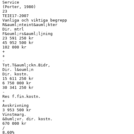
Service
(Porter, 1980)
23
TEIE17-2007
Vanliga och viktiga begrepp
R&auml;nteint&auml;kter
Dir. mtrl
F&ouml;rs&auml;ljning
23 591 250 kr
45 952 500 kr
102 000 kr
+
+
-
Tot.T&auml;ckn.Bidr,
Dir. l&ouml;n
Dir. kostn.
15 611 250 kr
6 750 000 kr
30 341 250 kr
-
Res f.fin.kostn.
+
Avskrivning
3 953 500 kr
Vinstmarg.
&Ouml;vr. dir. kostn.
670 000 kr
/
8,60%