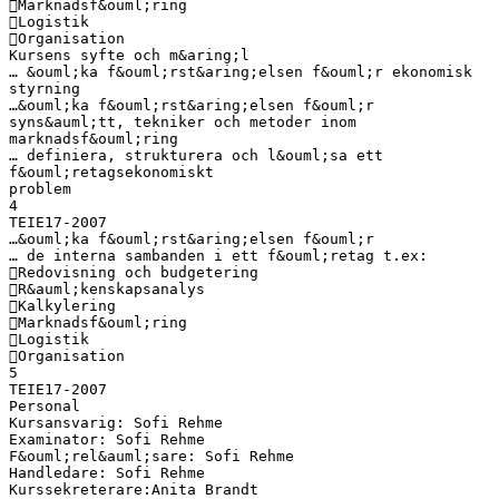
Marknadsf&ouml;ring
Logistik
Organisation
Kursens syfte och m&aring;l
… &ouml;ka f&ouml;rst&aring;elsen f&ouml;r ekonomisk
styrning
…&ouml;ka f&ouml;rst&aring;elsen f&ouml;r
syns&auml;tt, tekniker och metoder inom
marknadsf&ouml;ring
… definiera, strukturera och l&ouml;sa ett
f&ouml;retagsekonomiskt
problem
4
TEIE17-2007
…&ouml;ka f&ouml;rst&aring;elsen f&ouml;r
… de interna sambanden i ett f&ouml;retag t.ex:
Redovisning och budgetering
R&auml;kenskapsanalys
Kalkylering
Marknadsf&ouml;ring
Logistik
Organisation
5
TEIE17-2007
Personal
Kursansvarig: Sofi Rehme
Examinator: Sofi Rehme
F&ouml;rel&auml;sare: Sofi Rehme
Handledare: Sofi Rehme
Kurssekreterare:Anita Brandt