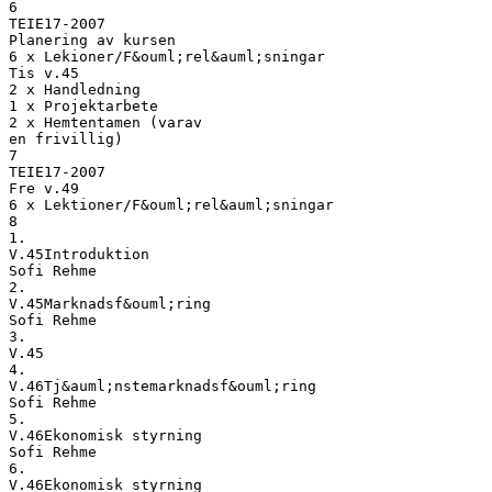
6
TEIE17-2007
Planering av kursen
6 x Lekioner/F&ouml;rel&auml;sningar
Tis v.45
2 x Handledning
1 x Projektarbete
2 x Hemtentamen (varav
en frivillig)
7
TEIE17-2007
Fre v.49
6 x Lektioner/F&ouml;rel&auml;sningar
8
1.
V.45Introduktion
Sofi Rehme
2.
V.45Marknadsf&ouml;ring
Sofi Rehme
3.
V.45
4.
V.46Tj&auml;nstemarknadsf&ouml;ring
Sofi Rehme
5.
V.46Ekonomisk styrning
Sofi Rehme
6.
V.46Ekonomisk styrning