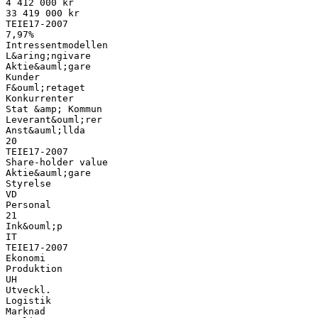
4 412 000 kr
33 419 000 kr
TEIE17-2007
7,97%
Intressentmodellen
L&aring;ngivare
Aktie&auml;gare
Kunder
F&ouml;retaget
Konkurrenter
Stat &amp; Kommun
Leverant&ouml;rer
Anst&auml;llda
20
TEIE17-2007
Share-holder value
Aktie&auml;gare
Styrelse
VD
Personal
21
Ink&ouml;p
IT
TEIE17-2007
Ekonomi
Produktion
UH
Utveckl.
Logistik
Marknad