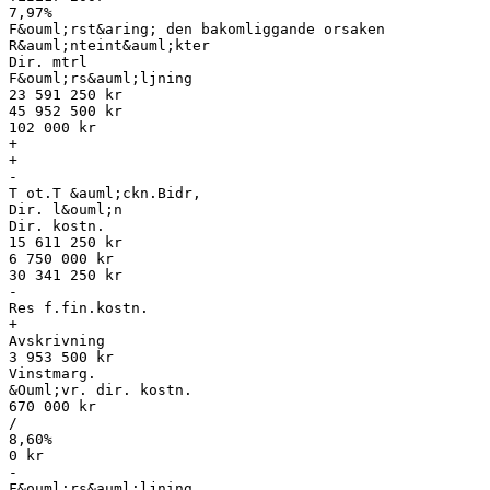
7,97%
F&ouml;rst&aring; den bakomliggande orsaken
R&auml;nteint&auml;kter
Dir. mtrl
F&ouml;rs&auml;ljning
23 591 250 kr
45 952 500 kr
102 000 kr
+
+
-
T ot.T &auml;ckn.Bidr,
Dir. l&ouml;n
Dir. kostn.
15 611 250 kr
6 750 000 kr
30 341 250 kr
-
Res f.fin.kostn.
+
Avskrivning
3 953 500 kr
Vinstmarg.
&Ouml;vr. dir. kostn.
670 000 kr
/
8,60%
0 kr
-
F&ouml;rs&auml;ljning