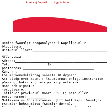
Remiss f&ouml;r droganalyser i Kapill&auml;r
blodplasma
Best&auml;llare:_______________________________________
___
Streck-kod
Adress:________________________________________________
Tel:____________________E-
postadress:_____________________________________
Kundnr :
L&auml;kemedelsintag senaste 10 dygnen:
Att blodprovet &auml;r l&auml;mnat enligt instruktion
p&aring; baksidan, intygas av provtagare:
Namn och signatur
(provtagare):__________________________________________
Initialer provl&auml;mnare OBS, Ej namn eller
personnummer!__________
Multi-analys 60 substanser. (Ett helt Kapill&auml;r-
r&ouml;r beh&ouml;vs f&ouml;r detta).