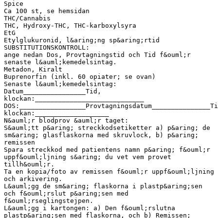
Spice
Ca 100 st, se hemsidan
THC/Cannabis
THC, Hydroxy-THC, THC-karboxylsyra
EtG
Etylglukuronid, l&aring;ng sp&aring;rtid
SUBSTITUTIONSKONTROLL:
ange nedan Dos, Provtagningstid och Tid f&ouml;r
senaste l&auml;kemedelsintag.
Metadon, Kiralt
Buprenorfin (inkl. 60 opiater; se ovan)
Senaste l&auml;kemedelsintag:
Datum________________Tid,
klockan:____________________________
DOS:_________________Provtagningsdatum_______________Ti
klockan:___________________
N&auml;r blodprov &auml;r taget:
S&auml;tt p&aring; streckkodsetiketter a) p&aring; de
sm&aring; glasflaskorna med skruvlock, b) p&aring;
remissen
Spara streckkod med patientens namn p&aring; f&ouml;r
uppf&ouml;ljning s&aring; du vet vem provet
tillh&ouml;r.
Ta en kopia/foto av remissen f&ouml;r uppf&ouml;ljning
och arkivering.
L&auml;gg de sm&aring; flaskorna i plastp&aring;sen
och f&ouml;rslut p&aring;sen med
f&ouml;rseglingstejpen.
L&auml;gg i kartongen: a) Den f&ouml;rslutna
plastp&aring;sen med flaskorna, och b) Remissen;