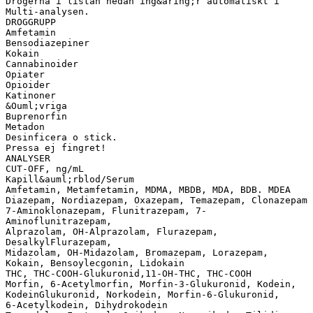
Drogerna i listan nedan ing&aring;r automatiskt i
Multi-analysen.
DROGGRUPP
Amfetamin
Bensodiazepiner
Kokain
Cannabinoider
Opiater
Opioider
Katinoner
&Ouml;vriga
Buprenorfin
Metadon
Desinficera o stick.
Pressa ej fingret!
ANALYSER
CUT-OFF, ng/mL
Kapill&auml;rblod/Serum
Amfetamin, Metamfetamin, MDMA, MBDB, MDA, BDB. MDEA
Diazepam, Nordiazepam, Oxazepam, Temazepam, Clonazepam
7-Aminoklonazepam, Flunitrazepam, 7-
Aminoflunitrazepam,
Alprazolam, OH-Alprazolam, Flurazepam,
DesalkylFlurazepam,
Midazolam, OH-Midazolam, Bromazepam, Lorazepam,
Kokain, Bensoylecgonin, Lidokain
THC, THC-COOH-Glukuronid,11-OH-THC, THC-COOH
Morfin, 6-Acetylmorfin, Morfin-3-Glukuronid, Kodein,
KodeinGlukuronid, Norkodein, Morfin-6-Glukuronid,
6-Acetylkodein, Dihydrokodein