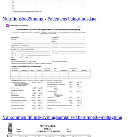
Nutritionsbedömning - Patientens bakgrundsdata
Välkommen till inskrivningssamtal vid barnmorskemottagning