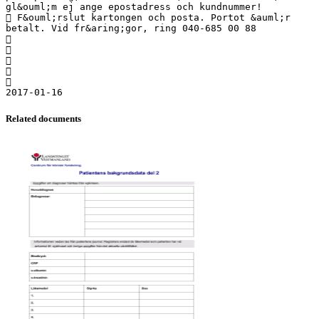
gl&ouml;m ej ange epostadress och kundnummer!
 F&ouml;rslut kartongen och posta. Portot &auml;r
betalt. Vid fr&aring;gor, ring 040-685 00 88





Related documents