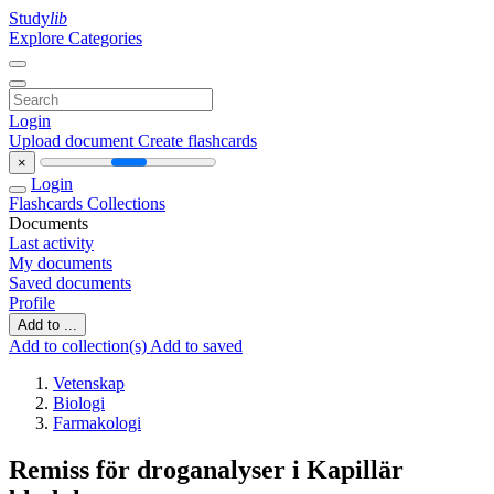
Study
lib
Explore Categories
Login
Upload document
Create flashcards
×
Login
Flashcards
Collections
Documents
Last activity
My documents
Saved documents
Profile
Add to ...
Add to collection(s)
Add to saved
Vetenskap
Biologi
Farmakologi
Remiss för droganalyser i Kapillär