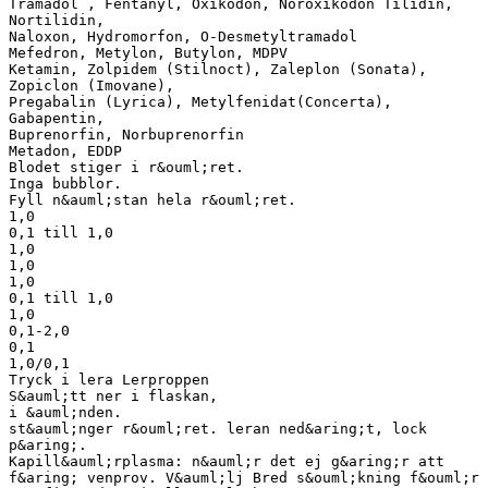
Tramadol , Fentanyl, Oxikodon, Noroxikodon Tilidin,
Nortilidin,
Naloxon, Hydromorfon, O-Desmetyltramadol
Mefedron, Metylon, Butylon, MDPV
Ketamin, Zolpidem (Stilnoct), Zaleplon (Sonata),
Zopiclon (Imovane),
Pregabalin (Lyrica), Metylfenidat(Concerta),
Gabapentin,
Buprenorfin, Norbuprenorfin
Metadon, EDDP
Blodet stiger i r&ouml;ret.
Inga bubblor.
Fyll n&auml;stan hela r&ouml;ret.
1,0
0,1 till 1,0
1,0
1,0
1,0
0,1 till 1,0
1,0
0,1-2,0
0,1
1,0/0,1
Tryck i lera Lerproppen
S&auml;tt ner i flaskan,
i &auml;nden.
st&auml;nger r&ouml;ret. leran ned&aring;t, lock
p&aring;.
Kapill&auml;rplasma: n&auml;r det ej g&aring;r att
f&aring; venprov. V&auml;lj Bred s&ouml;kning f&ouml;r