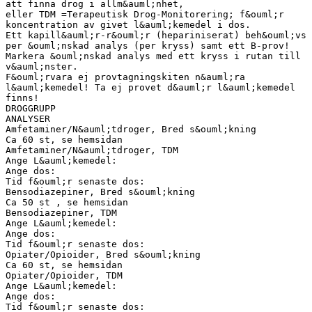
att finna drog i allm&auml;nhet,
eller TDM =Terapeutisk Drog-Monitorering; f&ouml;r
koncentration av givet l&auml;kemedel i dos.
Ett kapill&auml;r-r&ouml;r (hepariniserat) beh&ouml;vs
per &ouml;nskad analys (per kryss) samt ett B-prov!
Markera &ouml;nskad analys med ett kryss i rutan till
v&auml;nster.
F&ouml;rvara ej provtagningskiten n&auml;ra
l&auml;kemedel! Ta ej provet d&auml;r l&auml;kemedel
finns!
DROGGRUPP
ANALYSER
Amfetaminer/N&auml;tdroger, Bred s&ouml;kning
Ca 60 st, se hemsidan
Amfetaminer/N&auml;tdroger, TDM
Ange L&auml;kemedel:
Ange dos:
Tid f&ouml;r senaste dos:
Bensodiazepiner, Bred s&ouml;kning
Ca 50 st , se hemsidan
Bensodiazepiner, TDM
Ange L&auml;kemedel:
Ange dos:
Tid f&ouml;r senaste dos:
Opiater/Opioider, Bred s&ouml;kning
Ca 60 st, se hemsidan
Opiater/Opioider, TDM
Ange L&auml;kemedel:
Ange dos:
Tid f&ouml;r senaste dos: