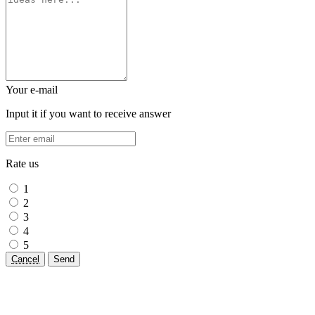
Your e-mail
Input it if you want to receive answer
Rate us
1
2
3
4
5
Cancel
Send