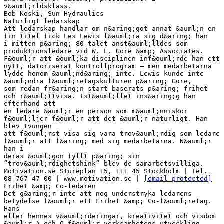
v&auml;rldsklass.
Bob Koski, Sun Hydraulics
Naturligt ledarskap
Att ledarskap handlar om n&aring;got annat &auml;n en
fin titel fick Les Lewis l&auml;ra sig d&aring; han
i mitten p&aring; 80-talet anst&auml;lldes som
produktionsledare vid W. L. Gore &amp; Associates.
F&ouml;r att &ouml;ka disciplinen inf&ouml;rde han ett
nytt, datoriserat kontrollprogram – men medarbetarna
lydde honom &auml;nd&aring; inte. Lewis kunde inte
&auml;ndra f&ouml;retagskulturen p&aring; Gore,
som redan fr&aring;n start baserats p&aring; frihet
och r&auml;ttvisa. Ist&auml;llet ins&aring;g han
efterhand att
en ledare &auml;r en person som m&auml;nniskor
f&ouml;ljer f&ouml;r att det &auml;r naturligt. Han
blev tvungen
att f&ouml;rst visa sig vara trov&auml;rdig som ledare
f&ouml;r att f&aring; med sig medarbetarna. N&auml;r
han i
deras &ouml;gon fyllt p&aring; sin
”trov&auml;rdighetshink” blev de samarbetsvilliga.
Motivation.se Stureplan 15, 111 45 Stockholm | Tel.
08-767 47 00 | www.motivation.se |
[email protected]
Frihet &amp; Co-ledaren
Det g&aring;r inte att nog understryka ledarens
betydelse f&ouml;r ett Frihet &amp; Co-f&ouml;retag.
Hans
eller hennes v&auml;rderingar, kreativitet och visdom
&auml;r A och O f&ouml;r verksamhetens utveckling.