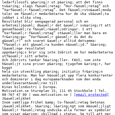
ledarfilosofi g&aring;r ut p&aring; att det finns
tv&aring; slags f&ouml;retag: ”Hur-f&ouml;retag” och
”Varf&ouml;r-f&ouml;retag”. Det f&ouml;rstn&auml;mnda
talar om f&ouml;r medarbetarna hur de ska sk&ouml;ta
jobbet i olika steg.
Resultatet blir oengagerad personal och en
arbetsmilj&ouml; d&auml;r det &auml;r sv&aring;rt att
genomf&ouml;ra f&ouml;r&auml;ndringar. I ett
”Varf&ouml;r-f&ouml;retag” st&auml;ller man bara en
fr&aring;ga: ”Varf&ouml;r g&ouml;r du det du
g&ouml;r?” och svaret &auml;r alltid detsamma:
”F&ouml;r att g&ouml;ra kunden n&ouml;jd.” S&aring;
l&auml;nge resultatet
uppn&aring;s bryr sig inte Zobrist om hur medarbetarna
utf&ouml;r sitt arbete.
Och Zobrists tankar h&aring;ller. FAVI, som inte
h&ouml;jt sina priser p&aring; tjugofem &aring;r, har
byggt
hela sin utveckling p&aring; initiativ fr&aring;n
medarbetarna. Man har k&ouml;pt upp flera konkurrenter
och dominerar i dag europamarknaden som den enda
underleverant&ouml;ren till
Kinas bilindustri i Europa.
Motivation.se Stureplan 15, 111 45 Stockholm | Tel.
08-767 47 00 | www.motivation.se |
[email protected]
J&auml;mlikhet
Inom samtliga Frihet &amp; Co-f&ouml;retag betonas
j&auml;mlikhet. S&aring; l&aring;ngt som m&ouml;jligt
b&ouml;r f&ouml;retag undvika alla former av symboler
som visar p&aring; skillnad i status. Se till att ner