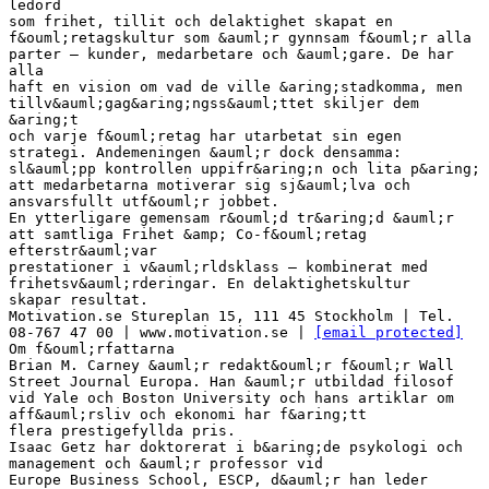
ledord
som frihet, tillit och delaktighet skapat en
f&ouml;retagskultur som &auml;r gynnsam f&ouml;r alla
parter – kunder, medarbetare och &auml;gare. De har
alla
haft en vision om vad de ville &aring;stadkomma, men
tillv&auml;gag&aring;ngss&auml;ttet skiljer dem
&aring;t
och varje f&ouml;retag har utarbetat sin egen
strategi. Andemeningen &auml;r dock densamma:
sl&auml;pp kontrollen uppifr&aring;n och lita p&aring;
att medarbetarna motiverar sig sj&auml;lva och
ansvarsfullt utf&ouml;r jobbet.
En ytterligare gemensam r&ouml;d tr&aring;d &auml;r
att samtliga Frihet &amp; Co-f&ouml;retag
efterstr&auml;var
prestationer i v&auml;rldsklass – kombinerat med
frihetsv&auml;rderingar. En delaktighetskultur
skapar resultat.
Motivation.se Stureplan 15, 111 45 Stockholm | Tel.
08-767 47 00 | www.motivation.se |
[email protected]
Om f&ouml;rfattarna
Brian M. Carney &auml;r redakt&ouml;r f&ouml;r Wall
Street Journal Europa. Han &auml;r utbildad filosof
vid Yale och Boston University och hans artiklar om
aff&auml;rsliv och ekonomi har f&aring;tt
flera prestigefyllda pris.
Isaac Getz har doktorerat i b&aring;de psykologi och
management och &auml;r professor vid
Europe Business School, ESCP, d&auml;r han leder