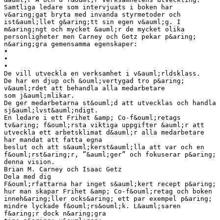
Samtliga ledare som intervjuats i boken har
v&aring;gat bryta med invanda styrmetoder och
ist&auml;llet g&aring;tt sin egen v&auml;g. I
m&aring;ngt och mycket &auml;r de mycket olika
personligheter men Carney och Getz pekar p&aring;
n&aring;gra gemensamma egenskaper:
•
•
•
De vill utveckla en verksamhet i v&auml;rldsklass.
De har en djup och &ouml;vertygad tro p&aring;
v&auml;rdet att behandla alla medarbetare
som j&auml;mlikar.
De ger medarbetarna st&ouml;d att utvecklas och handla
sj&auml;lvst&auml;ndigt.
En ledare i ett Frihet &amp; Co-f&ouml;retags
tv&aring; f&ouml;rsta viktiga uppgifter &auml;r att
utveckla ett arbetsklimat d&auml;r alla medarbetare
har mandat att fatta egna
beslut och att s&auml;kerst&auml;lla att var och en
f&ouml;rst&aring;r, ”&auml;ger” och fokuserar p&aring;
denna vision.
Brian M. Carney och Isaac Getz
Dela med dig
F&ouml;rfattarna har inget s&auml;kert recept p&aring;
hur man skapar Frihet &amp; Co-f&ouml;retag och boken
inneh&aring;ller ocks&aring; ett par exempel p&aring;
mindre lyckade f&ouml;rs&ouml;k. L&auml;saren
f&aring;r dock n&aring;gra