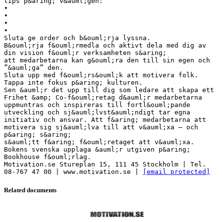
tips p&aring; v&auml;gen:
•
•
•
•
Sluta ge order och b&ouml;rja lyssna.
B&ouml;rja f&ouml;rmedla och aktivt dela med dig av
din vision f&ouml;r verksamheten s&aring;
att medarbetarna kan g&ouml;ra den till sin egen och
”&auml;ga” den.
Sluta upp med f&ouml;rs&ouml;k att motivera folk.
Tappa inte fokus p&aring; kulturen.
Sen &auml;r det upp till dig som ledare att skapa ett
Frihet &amp; Co-f&ouml;retag d&auml;r medarbetarna
uppmuntras och inspireras till fortl&ouml;pande
utveckling och sj&auml;lvst&auml;ndigt tar egna
initiativ och ansvar. Att f&aring; medarbetarna att
motivera sig sj&auml;lva till att v&auml;xa – och
p&aring; s&aring;
s&auml;tt f&aring; f&ouml;retaget att v&auml;xa.
Bokens svenska upplaga &auml;r utgiven p&aring;
Bookhouse f&ouml;rlag.
Motivation.se Stureplan 15, 111 45 Stockholm | Tel.
08-767 47 00 | www.motivation.se |
[email protected]
Related documents