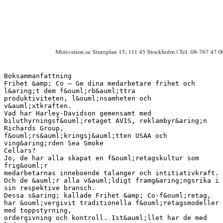
Boksammanfattning
Frihet &amp; Co – Ge dina medarbetare frihet och
l&aring;t dem f&ouml;rb&auml;ttra
produktiviteten, l&ouml;nsamheten och
v&auml;xtkraften.
Vad har Harley-Davidson gemensamt med
biluthyrningsf&ouml;retaget AVIS, reklambyr&aring;n
Richards Group,
f&ouml;rs&auml;kringsj&auml;tten USAA och
ving&aring;rden Sea Smoke
Cellars?
Jo, de har alla skapat en f&ouml;retagskultur som
frig&ouml;r
medarbetarnas inneboende talanger och intitiativkraft.
Och de &auml;r alla v&auml;ldigt framg&aring;ngsrika i
sin respektive bransch.
Dessa s&aring; kallade Frihet &amp; Co-f&ouml;retag,
har &ouml;vergivit traditionella f&ouml;retagsmodeller
med toppstyrning,
ordergivning och kontroll. Ist&auml;llet har de med