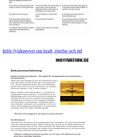
Inför fysikprovet om kraft, rörelse och tid