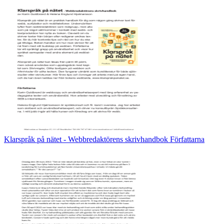
Klarspråk på nätet - Webbredaktörens skrivhandbok Författarna