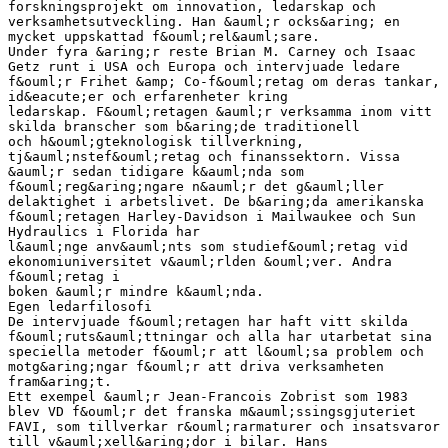
forskningsprojekt om innovation, ledarskap och
verksamhetsutveckling. Han &auml;r ocks&aring; en
mycket uppskattad f&ouml;rel&auml;sare.
Under fyra &aring;r reste Brian M. Carney och Isaac
Getz runt i USA och Europa och intervjuade ledare
f&ouml;r Frihet &amp; Co-f&ouml;retag om deras tankar,
id&eacute;er och erfarenheter kring
ledarskap. F&ouml;retagen &auml;r verksamma inom vitt
skilda branscher som b&aring;de traditionell
och h&ouml;gteknologisk tillverkning,
tj&auml;nstef&ouml;retag och finanssektorn. Vissa
&auml;r sedan tidigare k&auml;nda som
f&ouml;reg&aring;ngare n&auml;r det g&auml;ller
delaktighet i arbetslivet. De b&aring;da amerikanska
f&ouml;retagen Harley-Davidson i Mailwaukee och Sun
Hydraulics i Florida har
l&auml;nge anv&auml;nts som studief&ouml;retag vid
ekonomiuniversitet v&auml;rlden &ouml;ver. Andra
f&ouml;retag i
boken &auml;r mindre k&auml;nda.
Egen ledarfilosofi
De intervjuade f&ouml;retagen har haft vitt skilda
f&ouml;ruts&auml;ttningar och alla har utarbetat sina
speciella metoder f&ouml;r att l&ouml;sa problem och
motg&aring;ngar f&ouml;r att driva verksamheten
fram&aring;t.
Ett exempel &auml;r Jean-Francois Zobrist som 1983
blev VD f&ouml;r det franska m&auml;ssingsgjuteriet
FAVI, som tillverkar r&ouml;rarmaturer och insatsvaror
till v&auml;xell&aring;dor i bilar. Hans