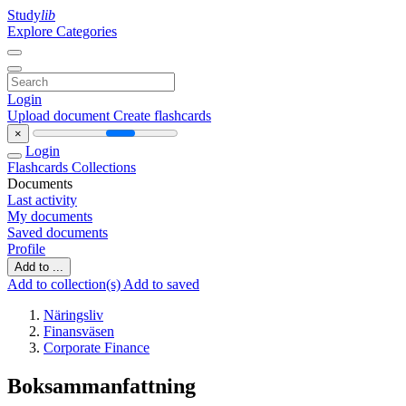
Study
lib
Explore Categories
Login
Upload document
Create flashcards
×
Login
Flashcards
Collections
Documents
Last activity
My documents
Saved documents
Profile
Add to ...
Add to collection(s)
Add to saved
Näringsliv
Finansväsen
Corporate Finance
Boksammanfattning