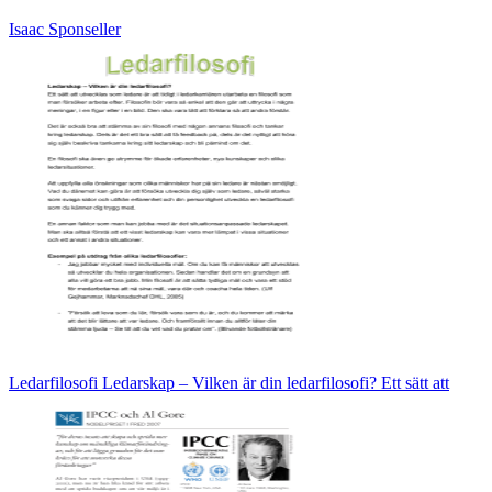
Isaac Sponseller
Ledarfilosofi Ledarskap – Vilken är din ledarfilosofi? Ett sätt att