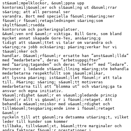
st&auml;mpelklockor, &ouml;ppna upp
kontorsmilj&ouml;er och sl&auml;ng ut d&ouml;rrar
s&aring; att all personal ser
varandra. Bort med speciella f&ouml;rm&aring;ner
f&ouml;r f&ouml;retagsledningen s&aring;som
skyltf&ouml;rsedda
kontorsrum och parkeringsplatser.
&Auml;ven ord &auml;r viktiga. Bill Gore, som bland
mycket annat skapade Gore-Tex, ans&aring;g
tidigt att s&auml;ttet vi talar om varandra och
v&aring;ra jobb ocks&aring; p&aring;verkar hur vi
t&auml;nker och
handlar. D&auml;rf&ouml;r ersatte han ”anst&auml;llda”
med ”medarbetare”, deras ”arbetsuppgifter”
med ”&aring;taganden” och deras ”chefer” med ”ledare”.
Personer i ledande st&auml;llning m&aring;ste behandla
medarbetarna respektfullt som j&auml;mlikar,
att lyssna p&aring; ist&auml;llet f&ouml;r att tala
till. P&aring; s&aring; s&auml;tt motiveras
medarbetarna till att ”blomma ut” och v&aring;ga ta
ansvar och egna initiativ.
V&auml;rdighet &auml;r en v&auml;gledande princip
f&ouml;r allt vi g&ouml;r i f&ouml;retaget. Att
behandla m&auml;nniskor med v&auml;rdighet och
tillm&ouml;tesg&aring;ende inne i f&ouml;retaget
&auml;r
nyckeln till att g&ouml;ra detsamma ut&aring;t, vilket
leder till kunder som kommer
tillbaka, tillv&auml;xt, b&auml;ttre marginaler och
andra faktorer f&ouml;r prestationer i