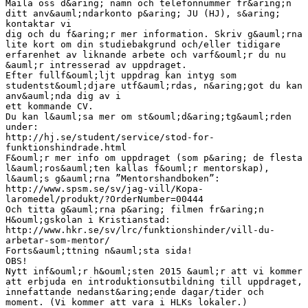
Maila oss d&aring; namn och telefonnummer fr&aring;n
ditt anv&auml;ndarkonto p&aring; JU (HJ), s&aring;
kontaktar vi
dig och du f&aring;r mer information. Skriv g&auml;rna
lite kort om din studiebakgrund och/eller tidigare
erfarenhet av liknande arbete och varf&ouml;r du nu
&auml;r intresserad av uppdraget.
Efter fullf&ouml;ljt uppdrag kan intyg som
studentst&ouml;djare utf&auml;rdas, n&aring;got du kan
anv&auml;nda dig av i
ett kommande CV.
Du kan l&auml;sa mer om st&ouml;d&aring;tg&auml;rden
under:
http://hj.se/student/service/stod-for-
funktionshindrade.html
F&ouml;r mer info om uppdraget (som p&aring; de flesta
l&auml;ros&auml;ten kallas f&ouml;r mentorskap),
l&auml;s g&auml;rna ”Mentorshandboken”:
http://www.spsm.se/sv/jag-vill/Kopa-
laromedel/produkt/?OrderNumber=00444
Och titta g&auml;rna p&aring; filmen fr&aring;n
H&ouml;gskolan i Kristianstad:
http://www.hkr.se/sv/lrc/funktionshinder/vill-du-
arbetar-som-mentor/
Forts&auml;ttning n&auml;sta sida!
OBS!
Nytt inf&ouml;r h&ouml;sten 2015 &auml;r att vi kommer
att erbjuda en introduktionsutbildning till uppdraget,
innefattande nedanst&aring;ende dagar/tider och
moment. (Vi kommer att vara i HLKs lokaler.)