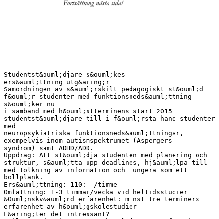
Studentst&ouml;djare s&ouml;kes –
ers&auml;ttning utg&aring;r
Samordningen av s&auml;rskilt pedagogiskt st&ouml;d
f&ouml;r studenter med funktionsneds&auml;ttning
s&ouml;ker nu
i samband med h&ouml;stterminens start 2015
studentst&ouml;djare till i f&ouml;rsta hand studenter
med
neuropsykiatriska funktionsneds&auml;ttningar,
exempelvis inom autismspektrumet (Aspergers
syndrom) samt ADHD/ADD.
Uppdrag: Att st&ouml;dja studenten med planering och
struktur, s&auml;tta upp deadlines, hj&auml;lpa till
med tolkning av information och fungera som ett
bollplank.
Ers&auml;ttning: 110: -/timme
Omfattning: 1-3 timmar/vecka vid heltidsstudier
&Ouml;nskv&auml;rd erfarenhet: minst tre terminers
erfarenhet av h&ouml;gskolestudier
L&aring;ter det intressant?