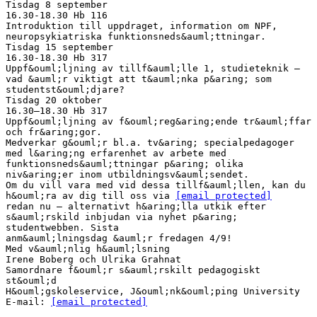
Tisdag 8 september
16.30-18.30 Hb 116
Introduktion till uppdraget, information om NPF,
neuropsykiatriska funktionsneds&auml;ttningar.
Tisdag 15 september
16.30-18.30 Hb 317
Uppf&ouml;ljning av tillf&auml;lle 1, studieteknik –
vad &auml;r viktigt att t&auml;nka p&aring; som
studentst&ouml;djare?
Tisdag 20 oktober
16.30–18.30 Hb 317
Uppf&ouml;ljning av f&ouml;reg&aring;ende tr&auml;ffar
och fr&aring;gor.
Medverkar g&ouml;r bl.a. tv&aring; specialpedagoger
med l&aring;ng erfarenhet av arbete med
funktionsneds&auml;ttningar p&aring; olika
niv&aring;er inom utbildningsv&auml;sendet.
Om du vill vara med vid dessa tillf&auml;llen, kan du
h&ouml;ra av dig till oss via
[email protected]
redan nu – alternativt h&aring;lla utkik efter
s&auml;rskild inbjudan via nyhet p&aring;
studentwebben. Sista
anm&auml;lningsdag &auml;r fredagen 4/9!
Med v&auml;nlig h&auml;lsning
Irene Boberg och Ulrika Grahnat
Samordnare f&ouml;r s&auml;rskilt pedagogiskt
st&ouml;d
H&ouml;gskoleservice, J&ouml;nk&ouml;ping University
E-mail:
[email protected]