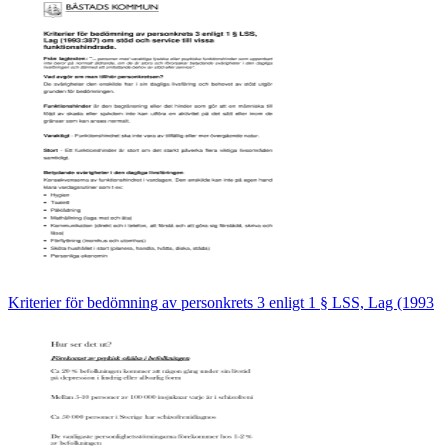
Kriterier för bedömning av personkrets 3 enligt 1 § LSS, Lag (1993