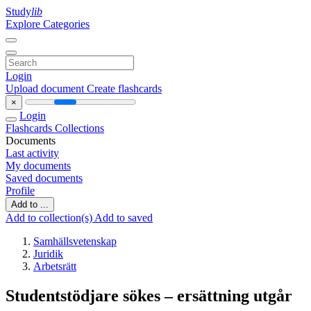
Study
lib
Explore Categories
Login
Upload document
Create flashcards
×
Login
Flashcards
Collections
Documents
Last activity
My documents
Saved documents
Profile
Add to ...
Add to collection(s)
Add to saved
Samhällsvetenskap
Juridik
Arbetsrätt
Studentstödjare sökes – ersättning utgår