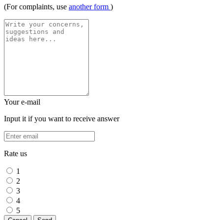
(For complaints, use
another form
)
Your e-mail
Input it if you want to receive answer
Rate us
1
2
3
4
5