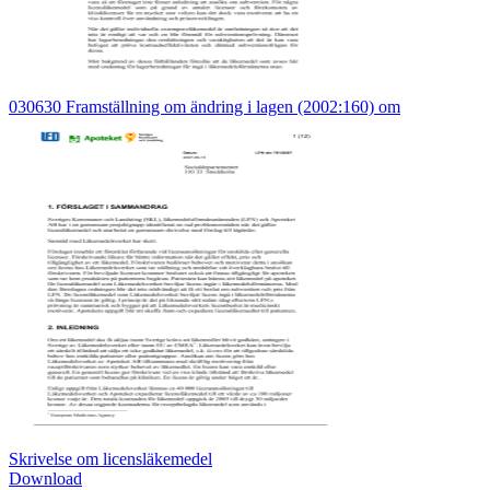
030630 Framställning om ändring i lagen (2002:160) om
Skrivelse om licensläkemedel
Download