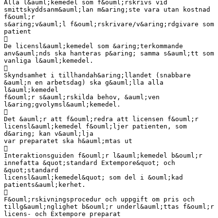
Alla l&auml;kemedel som f&ouml;rskrivs vid
smittskyddsanm&auml;lan m&aring;ste vara utan kostnad
f&ouml;r
s&aring;v&auml;l f&ouml;rskrivare/v&aring;rdgivare som
patient

De licensl&auml;kemedel som &aring;terkommande
anv&auml;nds ska hanteras p&aring; samma s&auml;tt som
vanliga l&auml;kemedel.

Skyndsamhet i tillhandah&aring;llandet (snabbare
&auml;n en arbetsdag) ska g&auml;lla alla
l&auml;kemedel
f&ouml;r s&auml;rskilda behov, &auml;ven
l&aring;gvolymsl&auml;kemedel.

Det &auml;r att f&ouml;redra att licensen f&ouml;r
licensl&auml;kemedel f&ouml;ljer patienten, som
d&aring; kan v&auml;lja
var preparatet ska h&auml;mtas ut

Interaktionsguiden f&ouml;r l&auml;kemedel b&ouml;r
innefatta &quot;standard Extempore&quot; och
&quot;standard
licensl&auml;kemedel&quot; som del i &ouml;kad
patients&auml;kerhet.

F&ouml;rskivningsprocedur och uppgift om pris och
tillg&auml;nglighet b&ouml;r underl&auml;ttas f&ouml;r
licens- och Extempore preparat