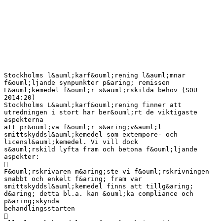
Stockholms l&auml;karf&ouml;rening l&auml;mnar
f&ouml;ljande synpunkter p&aring; remissen
L&auml;kemedel f&ouml;r s&auml;rskilda behov (SOU
2014:20)
Stockholms L&auml;karf&ouml;rening finner att
utredningen i stort har ber&ouml;rt de viktigaste
aspekterna
att pr&ouml;va f&ouml;r s&aring;v&auml;l
smittskyddsl&auml;kemedel som extempore- och
licensl&auml;kemedel. Vi vill dock
s&auml;rskild lyfta fram och betona f&ouml;ljande
aspekter:

F&ouml;rskrivaren m&aring;ste vi f&ouml;rskrivningen
snabbt och enkelt f&aring; fram var
smittskyddsl&auml;kemedel finns att tillg&aring;
d&aring; detta bl.a. kan &ouml;ka compliance och
p&aring;skynda
behandlingsstarten
