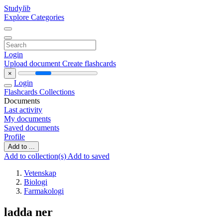
Study
lib
Explore Categories
Login
Upload document
Create flashcards
×
Login
Flashcards
Collections
Documents
Last activity
My documents
Saved documents
Profile
Add to ...
Add to collection(s)
Add to saved
Vetenskap
Biologi
Farmakologi
ladda ner