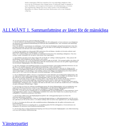
ALLMÄNT 1. Sammanfattning av läget för de mänskliga
Vänsterpartiet