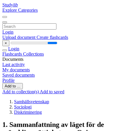
Study
lib
Explore Categories
Login
Upload document
Create flashcards
×
Login
Flashcards
Collections
Documents
Last activity
My documents
Saved documents
Profile
Add to ...
Add to collection(s)
Add to saved
Samhällsvetenskap
Sociologi
Diskriminering
1. Sammanfattning av läget för de