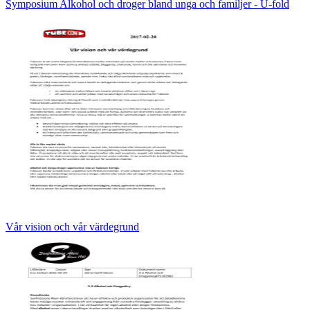
Symposium Alkohol och droger bland unga och familjer - U-fold
Vår vision och vår värdegrund