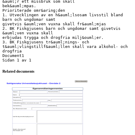
&auml;r ett missbruk som skall
bek&auml;mpas.
Prioriterade omr&aring;den
1. Utvecklingen av en h&auml;lsosam livsstil bland
barn och ungdomar samt
givetvis &auml;ven vuxna skall fr&auml;mjas
2. BK Fiskgjusens barn och ungdomar samt givetvis
&auml;ven vuxna skall
erbjudas trygga och drogfria milj&ouml;er.
3. BK Fiskgjusens tr&auml;nings- och
t&auml;vlingstillf&auml;llen skall vara alkohol- och
drogfria
Document1
Related documents