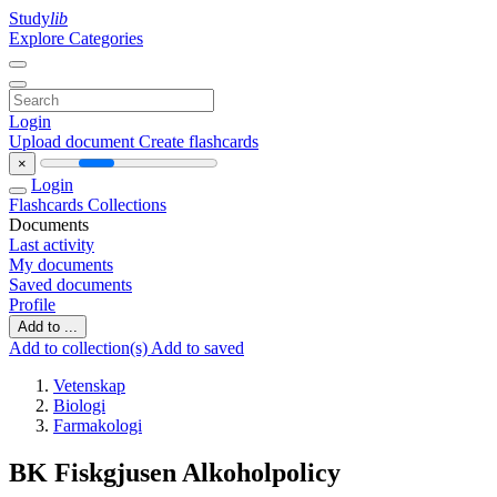
Study
lib
Explore Categories
Login
Upload document
Create flashcards
×
Login
Flashcards
Collections
Documents
Last activity
My documents
Saved documents
Profile
Add to ...
Add to collection(s)
Add to saved
Vetenskap
Biologi
Farmakologi
BK Fiskgjusen Alkoholpolicy