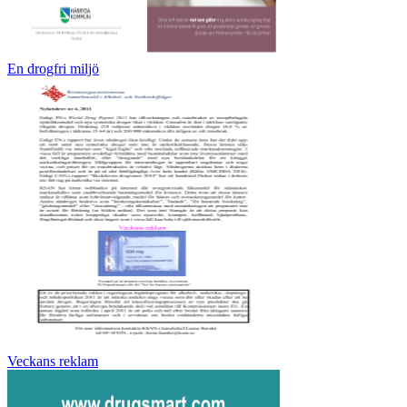
En drogfri miljö
Veckans reklam