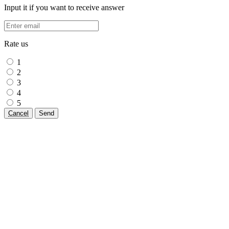
Input it if you want to receive answer
Rate us
1
2
3
4
5
Cancel
Send