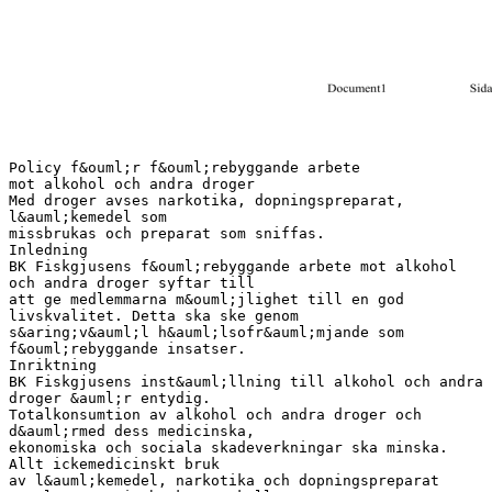
Policy f&ouml;r f&ouml;rebyggande arbete
mot alkohol och andra droger
Med droger avses narkotika, dopningspreparat,
l&auml;kemedel som
missbrukas och preparat som sniffas.
Inledning
BK Fiskgjusens f&ouml;rebyggande arbete mot alkohol
och andra droger syftar till
att ge medlemmarna m&ouml;jlighet till en god
livskvalitet. Detta ska ske genom
s&aring;v&auml;l h&auml;lsofr&auml;mjande som
f&ouml;rebyggande insatser.
Inriktning
BK Fiskgjusens inst&auml;llning till alkohol och andra
droger &auml;r entydig.
Totalkonsumtion av alkohol och andra droger och
d&auml;rmed dess medicinska,
ekonomiska och sociala skadeverkningar ska minska.
Allt ickemedicinskt bruk
av l&auml;kemedel, narkotika och dopningspreparat