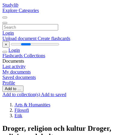
Study
lib
Explore Categories
Login
Upload document
Create flashcards
×
Login
Flashcards
Collections
Documents
Last activity
My documents
Saved documents
Profile
Add to ...
Add to collection(s)
Add to saved
Arts & Humanities
Filosofi
Etik
Droger, religion och kultur Droger,