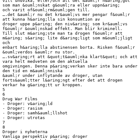
vill undvika, eller/och att det &auml;r n&aring;got
som man &ouml;nskat g&ouml;ra eller uppn&aring;
och varit of&ouml;rm&ouml;gen till.
….det &auml;r nu det kr&auml;vs mer pengar f&ouml;r
att kunna h&aring;lla sin konsumtion av
droger uppe p&aring; den niv&aring; som kr&auml;vs
f&ouml;r &ouml;nskad effekt. Man blir kriminell.
Till slut m&aring;ste man ta drogen f&ouml;r att
m&aring; s&aring; lite d&aring;ligt som m&ouml;jligt
och
enbart h&aring;lla abstinensen borta. Risken f&ouml;r
&ouml;verdos &auml;r nu stor.
….sv&aring;rt att &quot;t&auml;nka klart&quot; och att
vara helt medveten om den aktuella
omgivningen. Denna p&aring;verkan sker inte bara under
den tid en m&auml;nniska
&auml;r under inflytande av droger, utan
forts&auml;tter l&aring;ngt efter det att drogen
verkar ha g&aring;tt ur kroppen.
5
6
Drug War Films
- Droger: v&aring;ld
- Droger: rasism
- Droger: samh&auml;llshot
- Droger: utrotas
7
8
Droger i nyheterna
Vanliga perspektiv p&aring; droger