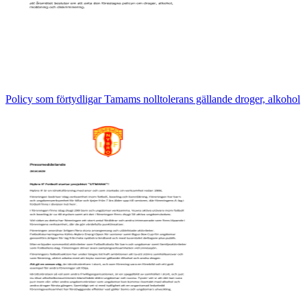
Policy som förtydligar Tamams nolltolerans gällande droger, alkohol