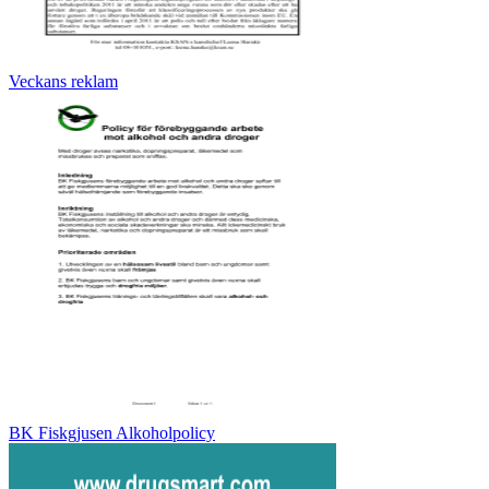
Veckans reklam
BK Fiskgjusen Alkoholpolicy