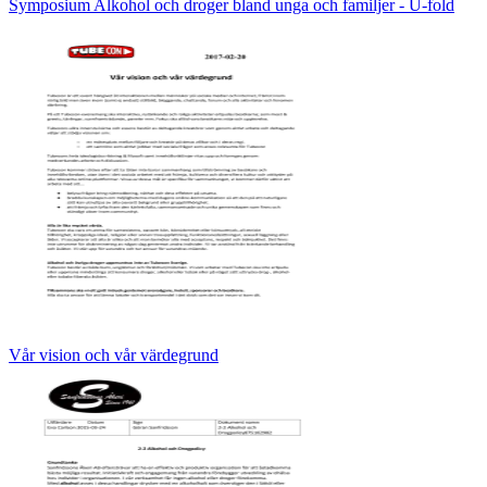
Symposium Alkohol och droger bland unga och familjer - U-fold
Vår vision och vår värdegrund