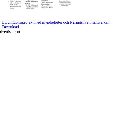
Ett ungdomsprojekt med myndigheter och Näringslivet i samverkan
Download
dvertisement