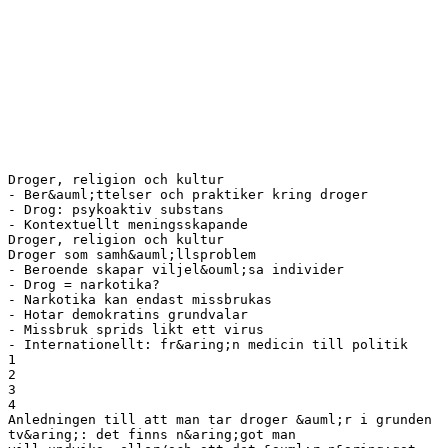
Droger, religion och kultur
- Ber&auml;ttelser och praktiker kring droger
- Drog: psykoaktiv substans
- Kontextuellt meningsskapande
Droger, religion och kultur
Droger som samh&auml;llsproblem
- Beroende skapar viljel&ouml;sa individer
- Drog = narkotika?
- Narkotika kan endast missbrukas
- Hotar demokratins grundvalar
- Missbruk sprids likt ett virus
- Internationellt: fr&aring;n medicin till politik
1
2
3
4
Anledningen till att man tar droger &auml;r i grunden
tv&aring;: det finns n&aring;got man