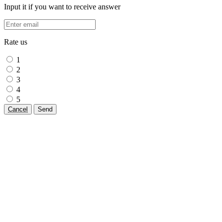
Input it if you want to receive answer
Rate us
1
2
3
4
5
Cancel
Send