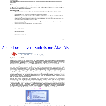
Alkohol och droger - Sanfridssons Åkeri AB