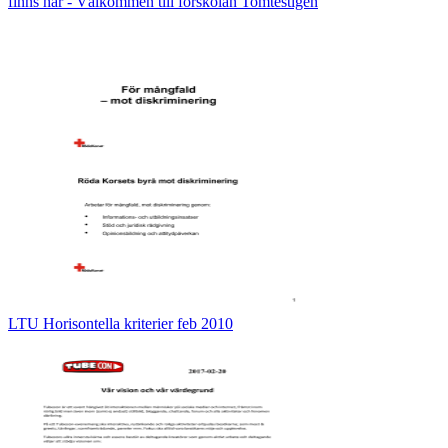
finns här - Välkommen till förskolan Tomtestigen
LTU Horisontella kriterier feb 2010