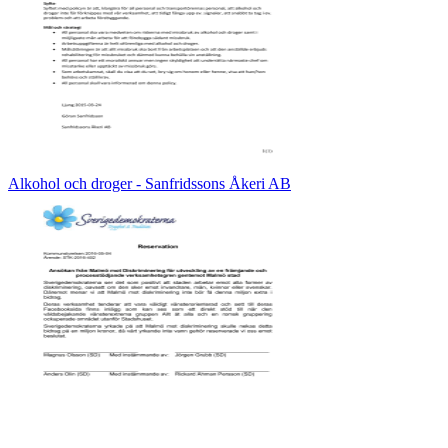
Alkohol och droger - Sanfridssons Åkeri AB