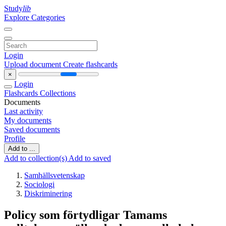
Study
lib
Explore Categories
Login
Upload document
Create flashcards
×
Login
Flashcards
Collections
Documents
Last activity
My documents
Saved documents
Profile
Add to ...
Add to collection(s)
Add to saved
Samhällsvetenskap
Sociologi
Diskriminering
Policy som förtydligar Tamams