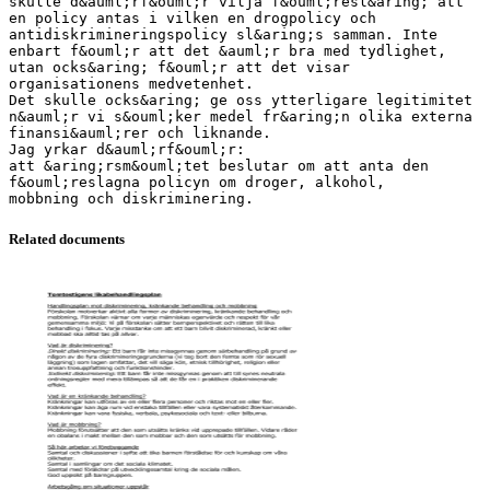
skulle d&auml;rf&ouml;r vilja f&ouml;resl&aring; att
en policy antas i vilken en drogpolicy och
antidiskrimineringspolicy sl&aring;s samman. Inte
enbart f&ouml;r att det &auml;r bra med tydlighet,
utan ocks&aring; f&ouml;r att det visar
organisationens medvetenhet.
Det skulle ocks&aring; ge oss ytterligare legitimitet
n&auml;r vi s&ouml;ker medel fr&aring;n olika externa
finansi&auml;rer och liknande.
Jag yrkar d&auml;rf&ouml;r:
att &aring;rsm&ouml;tet beslutar om att anta den
f&ouml;reslagna policyn om droger, alkohol,
Related documents