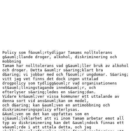
Policy som f&ouml;rtydligar Tamams nolltolerans
g&auml;llande droger, alkohol, diskriminering och
mobbning
Tamam har nolltolerans vad g&auml;ller bruk av alkohol
och droger. Detta &auml;r s&aring;klart bra
d&aring; vi jobbar med och f&ouml;r ungdomar. S&aring;
vitt jag vet finns det dock ingen uttalad
drogpolicy som tydligg&ouml;r vad organisationens
st&auml;llningstagande inneb&auml;r, och
efterlyser s&aring;ledes en s&aring;dan.
Vidare kr&auml;ver vissa kommuner ett uttalande av
denna sort vid ans&ouml;kan om medel,
och d&aring; kan &auml;ven en antimobbning och
diskrimineringspolicy efterlysas.
&Auml;ven om det kan uppfattas som en
sj&auml;lvklarhet att vi inom Tamam arbetar emot all
typ av diskriminering kan det &auml;ndock finnas ett
v&auml;rde i att uttala detta, och jag