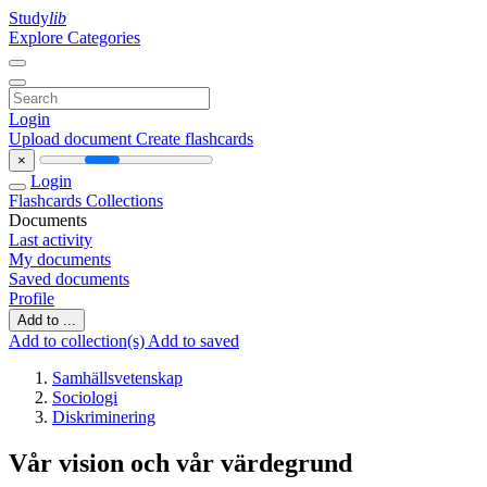
Study
lib
Explore Categories
Login
Upload document
Create flashcards
×
Login
Flashcards
Collections
Documents
Last activity
My documents
Saved documents
Profile
Add to ...
Add to collection(s)
Add to saved
Samhällsvetenskap
Sociologi
Diskriminering
Vår vision och vår värdegrund