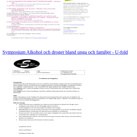
Symposium Alkohol och droger bland unga och familjer - U-fold