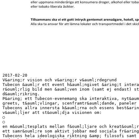
2017-02-20
V&aring;r vision och v&aring;r v&auml;rdegrund
Tubecon &auml;r ett event h&auml;ngivet &aring;t intera
r&ouml;rlig bild men &auml;ven inom (samt ej endast) st
d&auml;rikring.
P&aring; ett Tubecon-evenemang ska interaktiva, nyt&aum
greets, t&auml;vlingar, scenframtr&auml;dande, paneler 
Tubecons allra innersta k&auml;rna och essens best&arin
v&auml;ljer att st&ouml;dja visionen om:
○
○
en m&ouml;tesplats mellan f&ouml;ljare och kreat&ouml;r
ett samr&ouml;re som aktivt jobbar med sociala fr&aring
Tubecons hela ideologiska riktning &amp; filosofi samt 