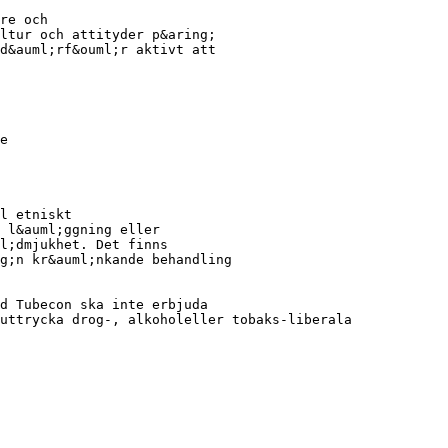
re och
ltur och attityder p&aring;
d&auml;rf&ouml;r aktivt att
e
l etniskt
 l&auml;ggning eller
l;dmjukhet. Det finns
g;n kr&auml;nkande behandling
d Tubecon ska inte erbjuda
uttrycka drog-, alkoholeller tobaks-liberala