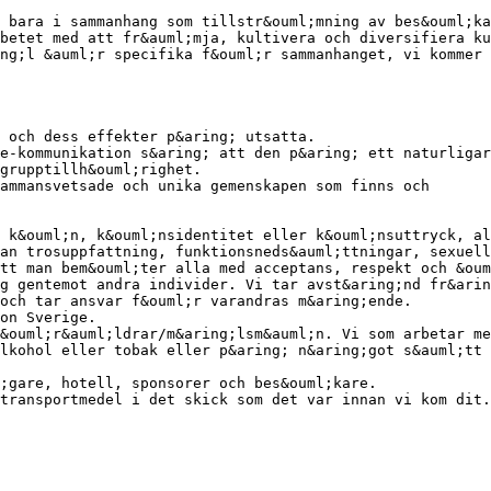
 bara i sammanhang som tillstr&ouml;mning av bes&ouml;ka
betet med att fr&auml;mja, kultivera och diversifiera ku
ng;l &auml;r specifika f&ouml;r sammanhanget, vi kommer 
 och dess effekter p&aring; utsatta.
e-kommunikation s&aring; att den p&aring; ett naturligar
grupptillh&ouml;righet.
ammansvetsade och unika gemenskapen som finns och
 k&ouml;n, k&ouml;nsidentitet eller k&ouml;nsuttryck, al
an trosuppfattning, funktionsneds&auml;ttningar, sexuell
tt man bem&ouml;ter alla med acceptans, respekt och &oum
g gentemot andra individer. Vi tar avst&aring;nd fr&arin
och tar ansvar f&ouml;r varandras m&aring;ende.
on Sverige.
&ouml;r&auml;ldrar/m&aring;lsm&auml;n. Vi som arbetar me
lkohol eller tobak eller p&aring; n&aring;got s&auml;tt 
l;gare, hotell, sponsorer och bes&ouml;kare.