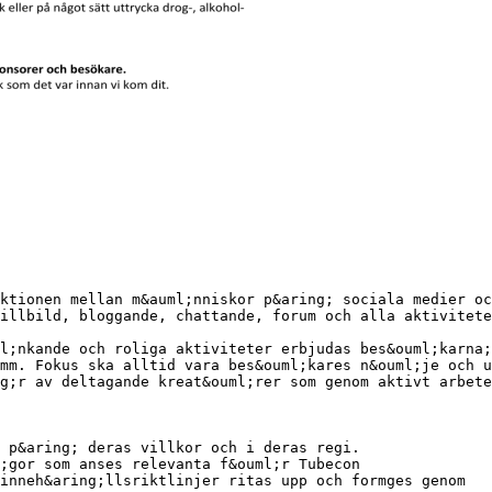
ktionen mellan m&auml;nniskor p&aring; sociala medier oc
illbild, bloggande, chattande, forum och alla aktivitete
l;nkande och roliga aktiviteter erbjudas bes&ouml;karna;
mm. Fokus ska alltid vara bes&ouml;kares n&ouml;je och u
g;r av deltagande kreat&ouml;rer som genom aktivt arbete
 p&aring; deras villkor och i deras regi.
;gor som anses relevanta f&ouml;r Tubecon
inneh&aring;llsriktlinjer ritas upp och formges genom