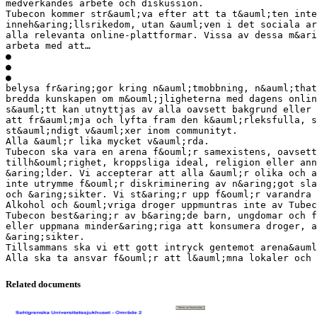
medverkandes arbete och diskussion.
Tubecon kommer str&auml;va efter att ta t&auml;ten inte
inneh&aring;llsrikedom, utan &auml;ven i det sociala ar
alla relevanta online-plattformar. Vissa av dessa m&ari
arbeta med att…
●
●
●
belysa fr&aring;gor kring n&auml;tmobbning, n&auml;that
bredda kunskapen om m&ouml;jligheterna med dagens onlin
s&auml;tt kan utnyttjas av alla oavsett bakgrund eller 
att fr&auml;mja och lyfta fram den k&auml;rleksfulla, s
st&auml;ndigt v&auml;xer inom communityt.
Alla &auml;r lika mycket v&auml;rda.
Tubecon ska vara en arena f&ouml;r samexistens, oavsett
tillh&ouml;righet, kroppsliga ideal, religion eller ann
&aring;lder. Vi accepterar att alla &auml;r olika och a
inte utrymme f&ouml;r diskriminering av n&aring;got sla
och &aring;sikter. Vi st&aring;r upp f&ouml;r varandra 
Alkohol och &ouml;vriga droger uppmuntras inte av Tubec
Tubecon best&aring;r av b&aring;de barn, ungdomar och f
eller uppmana minder&aring;riga att konsumera droger, a
&aring;sikter.
Tillsammans ska vi ett gott intryck gentemot arena&aum
Related documents