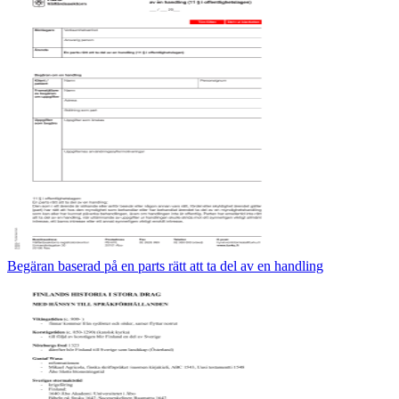
Begäran baserad på en parts rätt att ta del av en handling