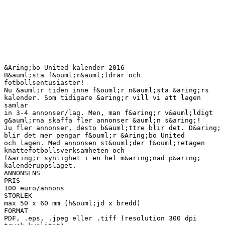
&Aring;bo United kalender 2016
B&auml;sta f&ouml;r&auml;ldrar och
fotbollsentusiaster!
Nu &auml;r tiden inne f&ouml;r n&auml;sta &aring;rs
kalender. Som tidigare &aring;r vill vi att lagen
samlar
in 3-4 annonser/lag. Men, man f&aring;r v&auml;ldigt
g&auml;rna skaffa fler annonser &auml;n s&aring;!
Ju fler annonser, desto b&auml;ttre blir det. D&aring;
blir det mer pengar f&ouml;r &Aring;bo United
och lagen. Med annonsen st&ouml;der f&ouml;retagen
knattefotbollsverksamheten och
f&aring;r synlighet i en hel m&aring;nad p&aring;
kalenderuppslaget.
ANNONSENS
PRIS
100 euro/annons
STORLEK
max 50 x 60 mm (h&ouml;jd x bredd)
FORMAT
PDF, .eps, .jpeg eller .tiff (resolution 300 dpi