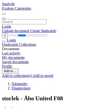
Study
lib
Explore Categories
Login
Upload document
Create flashcards
×
Login
Flashcards
Collections
Documents
Last activity
My documents
Saved documents
Profile
Add to ...
Add to collection(s)
Add to saved
Näringsliv
Finansväsen
storlek - Åbo United F08