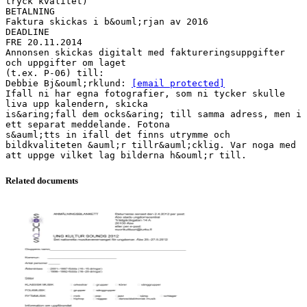
tryck kvalitet)
BETALNING
Faktura skickas i b&ouml;rjan av 2016
DEADLINE
FRE 20.11.2014
Annonsen skickas digitalt med faktureringsuppgifter
och uppgifter om laget
(t.ex. P-06) till:
Debbie Bj&ouml;rklund:
[email protected]
Ifall ni har egna fotografier, som ni tycker skulle
liva upp kalendern, skicka
is&aring;fall dem ocks&aring; till samma adress, men i
ett separat meddelande. Fotona
s&auml;tts in ifall det finns utrymme och
bildkvaliteten &auml;r tillr&auml;cklig. Var noga med
Related documents