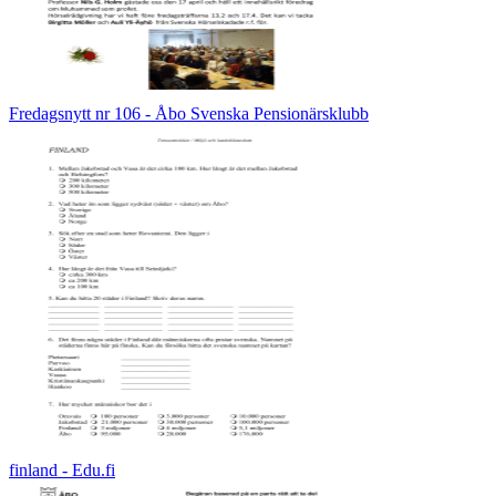
Fredagsnytt nr 106 - Åbo Svenska Pensionärsklubb
finland - Edu.fi