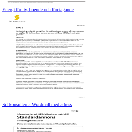
Energi för liv, boende och företagande
Srf konsulterna Wordmall med adress