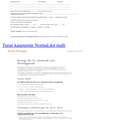
Turun kaupungin Normal.dot malli