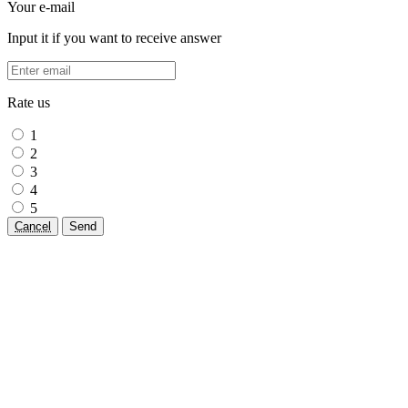
Your e-mail
Input it if you want to receive answer
Rate us
1
2
3
4
5
Cancel
Send