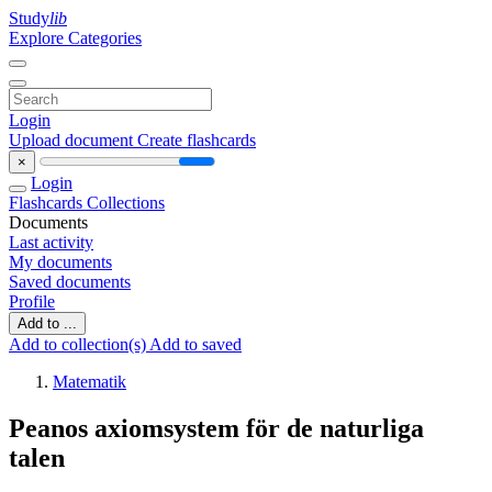
Study
lib
Explore Categories
Login
Upload document
Create flashcards
×
Login
Flashcards
Collections
Documents
Last activity
My documents
Saved documents
Profile
Add to ...
Add to collection(s)
Add to saved
Matematik
Peanos axiomsystem för de naturliga
talen