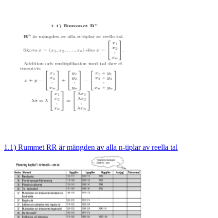
1.1) Rummet RR är mängden av alla n-tiplar av reella tal