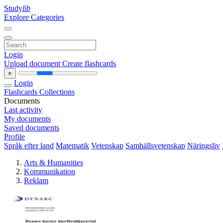
Study
lib
Explore Categories
Login
Upload document
Create flashcards
×
Login
Flashcards
Collections
Documents
Last activity
My documents
Saved documents
Profile
Språk efter land
Matematik
Vetenskap
Samhällsvetenskap
Näringsliv
Arts & Humanities
Kommunikation
Reklam