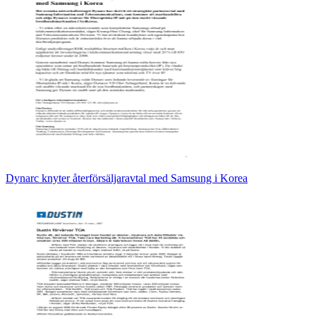
Dynarc knyter återförsäljaravtal med Samsung i Korea