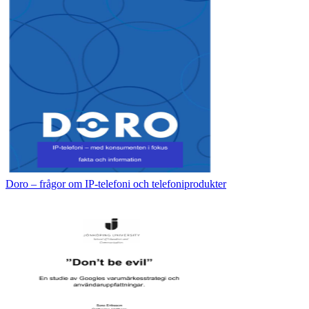
Doro – frågor om IP-telefoni och telefoniprodukter