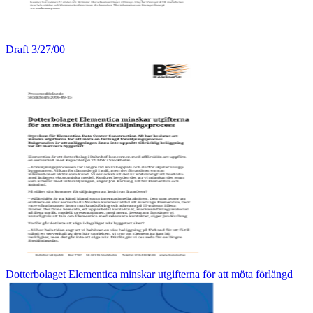
Draft 3/27/00
Dotterbolaget Elementica minskar utgifterna för att möta förlängd