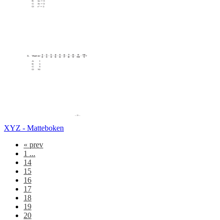
XYZ - Matteboken
«
prev
1 ...
14
15
16
17
18
19
20