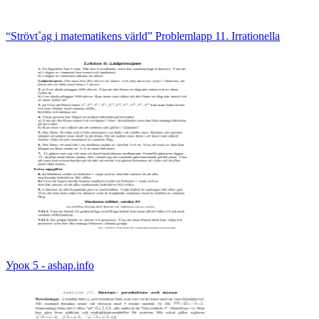
“Strövt˚ag i matematikens värld” Problemlapp 11. Irrationella
Урок 5 - ashap.info