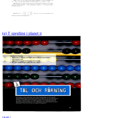
(a) T spegling i planet π