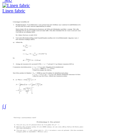
"MU
Linen fabric
∫ ∫