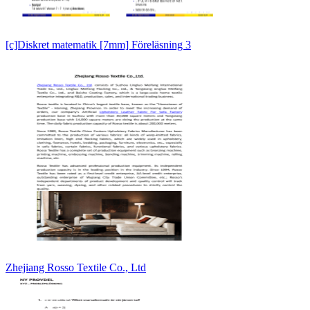
[c]Diskret matematik [7mm] Föreläsning 3
Zhejiang Rosso Textile Co., Ltd