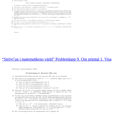
“Strövt˚ag i matematikens värld” Problemlapp 9. Om primtal 1. Visa