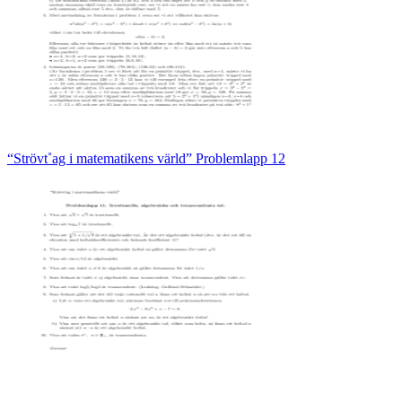
“Strövt˚ag i matematikens värld” Problemlapp 12