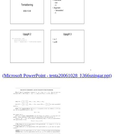
(Microsoft PowerPoint - tenta20061028_l\366sningar.ppt)