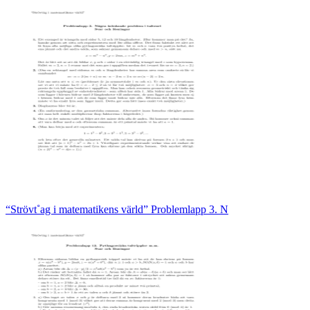
“Strövt˚ag i matematikens värld” Problemlapp 3. N