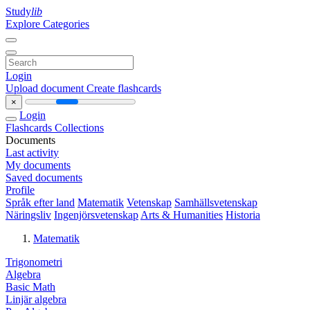
Study
lib
Explore Categories
Login
Upload document
Create flashcards
×
Login
Flashcards
Collections
Documents
Last activity
My documents
Saved documents
Profile
Språk efter land
Matematik
Vetenskap
Samhällsvetenskap
Näringsliv
Ingenjörsvetenskap
Arts & Humanities
Historia
Matematik
Trigonometri
Algebra
Basic Math
Linjär algebra