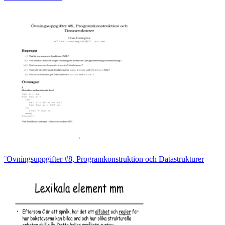
¨Ovningsuppgifter #8, Programkonstruktion och Datastrukturer