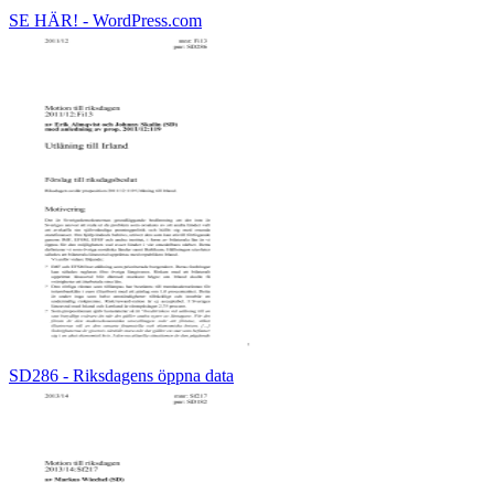
SE HÄR! - WordPress.com
SD286 - Riksdagens öppna data