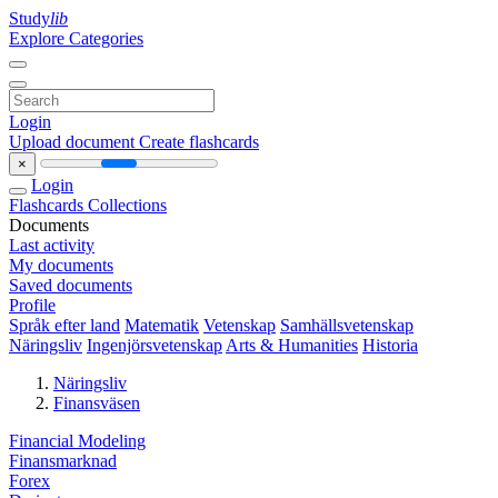
Study
lib
Explore Categories
Login
Upload document
Create flashcards
×
Login
Flashcards
Collections
Documents
Last activity
My documents
Saved documents
Profile
Språk efter land
Matematik
Vetenskap
Samhällsvetenskap
Näringsliv
Ingenjörsvetenskap
Arts & Humanities
Historia
Näringsliv
Finansväsen
Financial Modeling
Finansmarknad
Forex