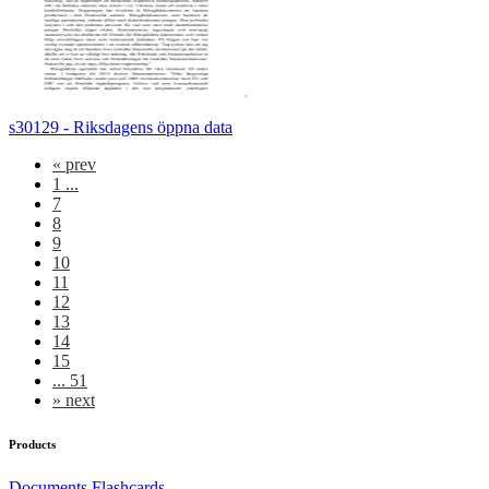
s30129 - Riksdagens öppna data
«
prev
1 ...
7
8
9
10
11
12
13
14
15
... 51
»
next
Products
Documents
Flashcards