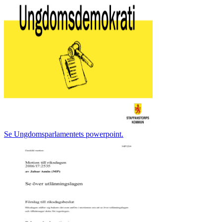
Se Ungdomsparlamentets powerpoint.