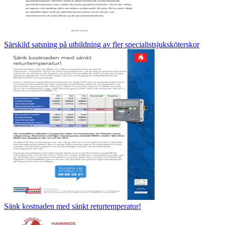
Särskild satsning på utbildning av fler specialistsjuksköterskor
Sänk kostnaden med sänkt returtemperatur!