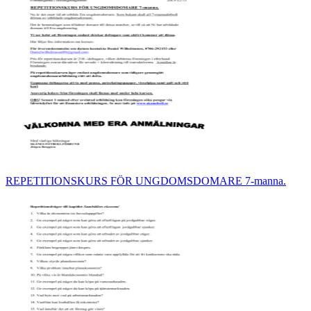
REPETITIONSKURS FÖR UNGDOMSDOMARE 7-manna.