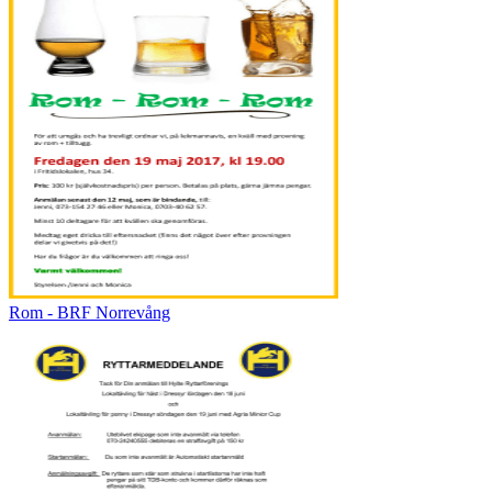
Rom - BRF Norrevång