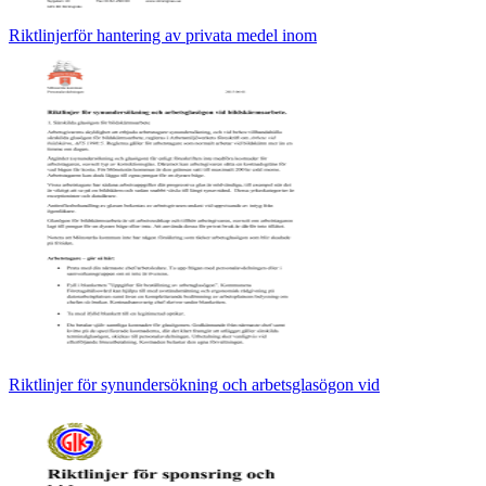
Riktlinjerför hantering av privata medel inom
Riktlinjer för synundersökning och arbetsglasögon vid