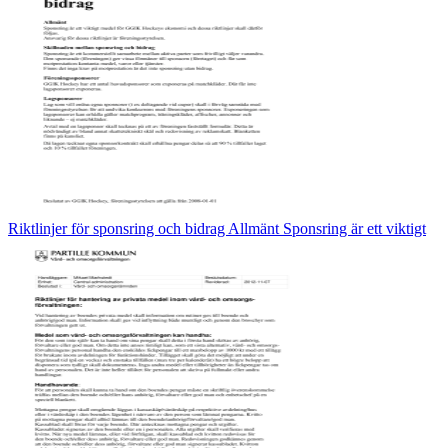
Riktlinjer för sponsring och bidrag Allmänt Sponsring är ett viktigt