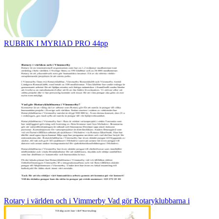
RUBRIK I MYRIAD PRO 44pp
Rotary i världen och i Vimmerby Vad gör Rotaryklubbarna i