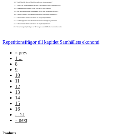
Repetitionsfrågor till kapitlet Samhällets ekonomi
«
prev
1 ...
8
9
10
11
12
13
14
15
16
... 51
»
next
Products