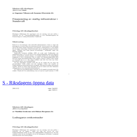
S - Riksdagens öppna data