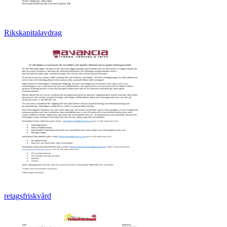
Rikskapitalavdrag
retagsfriskvård