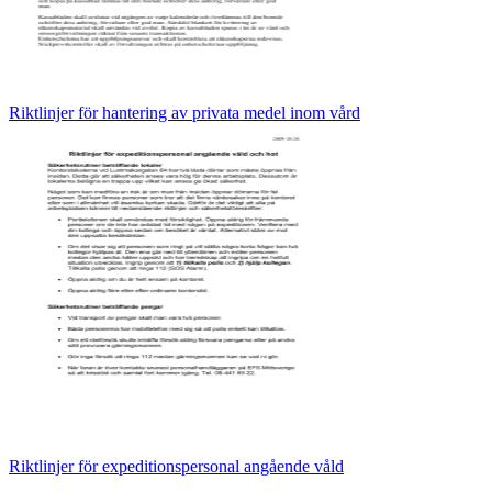
Riktlinjer för hantering av privata medel inom vård
Riktlinjer för expeditionspersonal angående våld