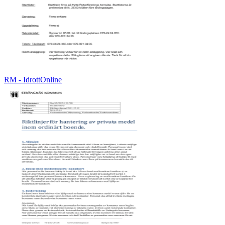
RM - IdrottOnline