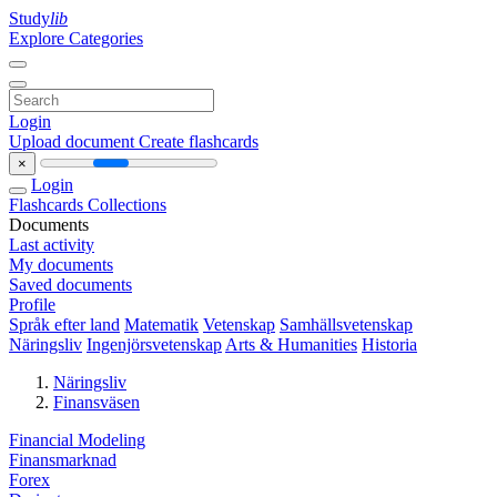
Study
lib
Explore Categories
Login
Upload document
Create flashcards
×
Login
Flashcards
Collections
Documents
Last activity
My documents
Saved documents
Profile
Språk efter land
Matematik
Vetenskap
Samhällsvetenskap
Näringsliv
Ingenjörsvetenskap
Arts & Humanities
Historia
Näringsliv
Finansväsen
Financial Modeling
Finansmarknad
Forex