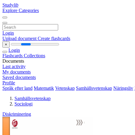
Study
lib
Explore Categories
Login
Upload document
Create flashcards
×
Login
Flashcards
Collections
Documents
Last activity
My documents
Saved documents
Profile
Språk efter land
Matematik
Vetenskap
Samhällsvetenskap
Näringsliv
Samhällsvetenskap
Sociologi
Diskriminering