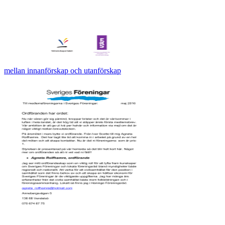
mellan innanförskap och utanförskap