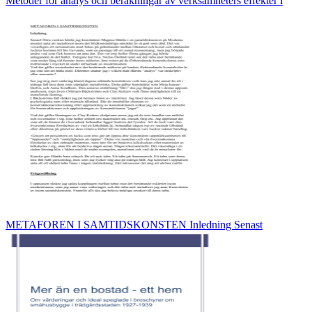
Metoder för analys och beräkningar av verksamheters effekter i
METAFOREN I SAMTIDSKONSTEN Inledning Senast